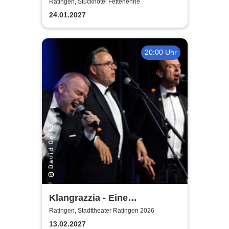
Ratingen, Stuckhotel Fettehenne
24.01.2027
20:00 Uhr
Klangrazzia - Eine
musikalische Kriminal-
Ratingen, Stadttheater Ratingen 2026
Komödie
13.02.2027