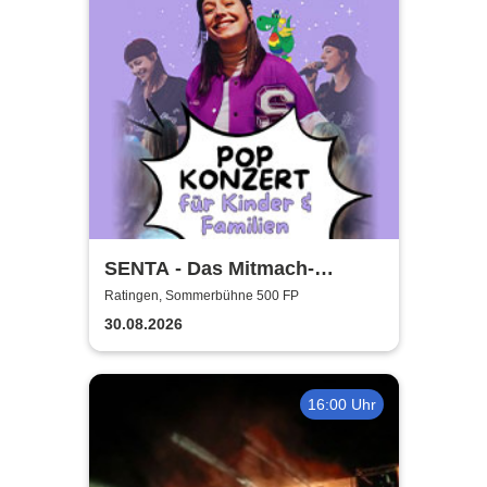
SENTA - Das Mitmach-
Popkonzert für die ganze
Ratingen, Sommerbühne 500 FP
Familie
30.08.2026
16:00 Uhr