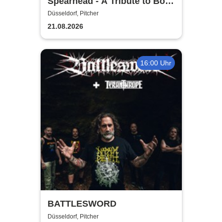
Spearhead - A Tribute to Bolt
Thrower
Düsseldorf, Pitcher
21.08.2026
16:00 Uhr
BATTLESWORD
Düsseldorf, Pitcher