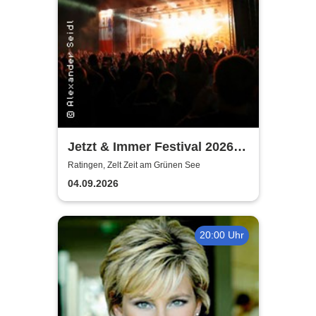
Jetzt & Immer Festival 2026 -
Von Wegen Lisbeth, Blond,
Ratingen, Zelt Zeit am Grünen See
Ritter Lean, Blumengarten,
04.09.2026
Soffie, Jassin
20:00 Uhr