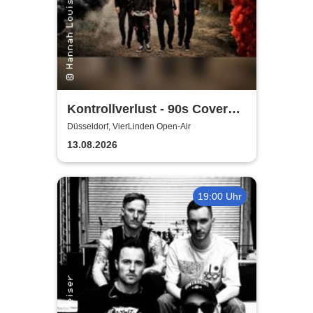
Kontrollverlust - 90s Cover
Band
Düsseldorf, VierLinden Open-Air
13.08.2026
19:00 Uhr