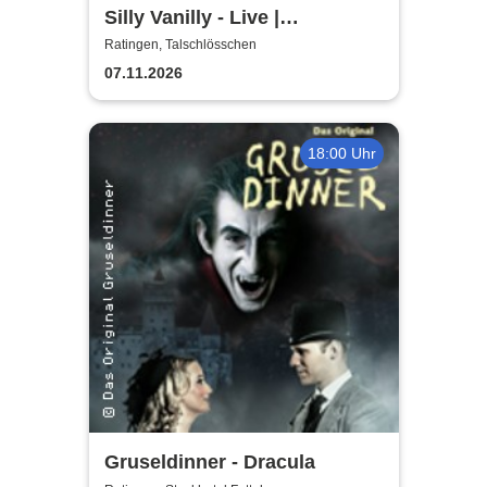
Silly Vanilly - Live |
Talschlösschen
Ratingen, Talschlösschen
07.11.2026
18:00 Uhr
Gruseldinner - Dracula