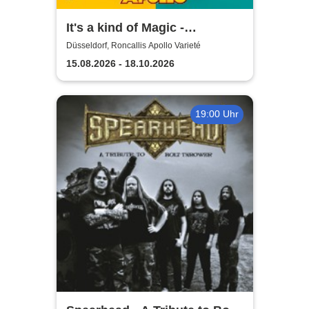
It's a kind of Magic -
Roncalli's Apollo Varieté
Düsseldorf, Roncallis Apollo Varieté
15.08.2026 - 18.10.2026
19:00 Uhr