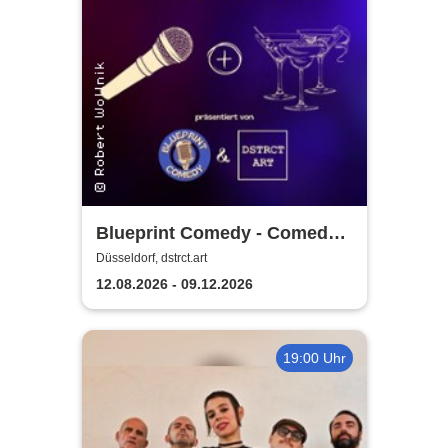
Blueprint Comedy - Comedy
& Cocktails | Düsseldorf
Düsseldorf, dstrct.art
12.08.2026 - 09.12.2026
19:00 Uhr