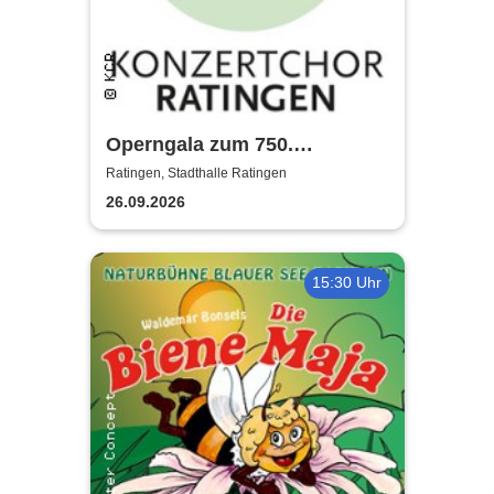
Operngala zum 750.
Stadtjubiläum - Konzertchor
Ratingen, Stadthalle Ratingen
Ratingen
26.09.2026
15:30 Uhr