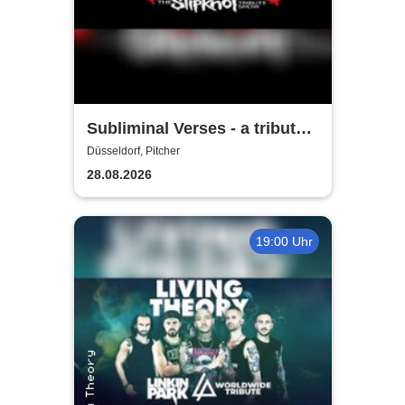
Subliminal Verses - a tribute
to Slipknot
Düsseldorf, Pitcher
28.08.2026
19:00 Uhr