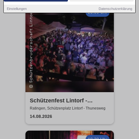
Einstellungen
Datenschutzerklärung
20:00 Uhr
Schützenfest Lintorf -
Zeltparty - St. Seb.
Ratingen, Schützenplatz Lintorf - Thunesweg
Schützenbruderschaft Lintorf
14.08.2026