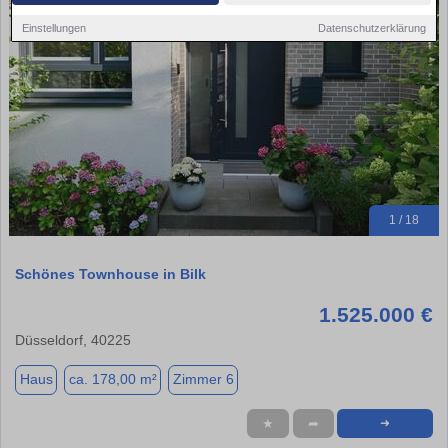
Einstellungen
Datenschutzerklärung
1 / 18
Schönes Townhouse in Bilk
1.525.000 €
Düsseldorf, 40225
Haus
ca. 178,00 m²
Zimmer 6
★
➦
➜