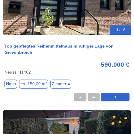
1 / 18
Top gepflegtes Reihenmittelhaus in ruhiger Lage von
Grevenbroich
590.000 €
Neuss, 41462
Haus
ca. 150,00 m²
Zimmer 4
★
➦
➜