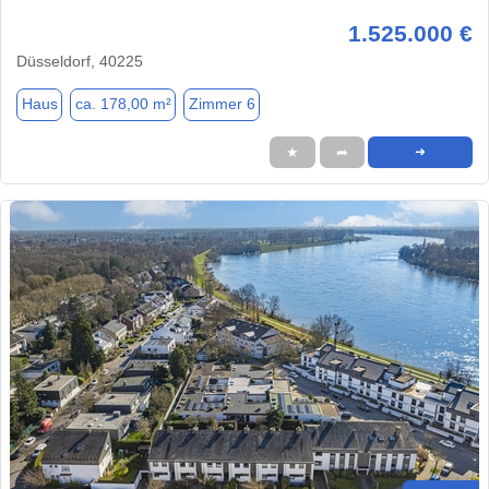
1.525.000 €
Düsseldorf, 40225
Haus
ca. 178,00 m²
Zimmer 6
★
➦
➜