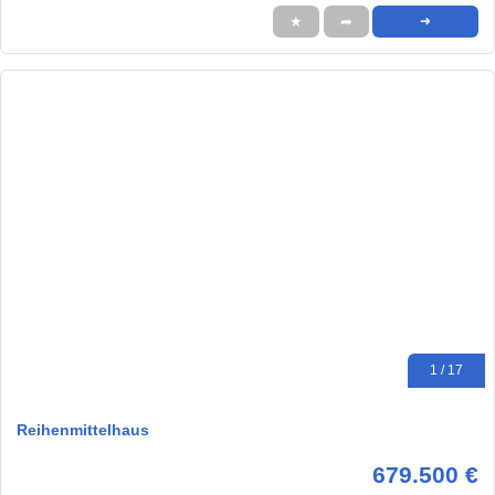
★
➦
➜
1 / 17
Reihenmittelhaus
679.500 €