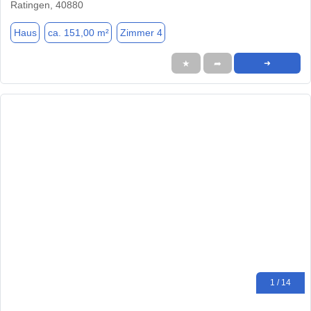
Ratingen, 40880
Haus
ca. 151,00 m²
Zimmer 4
★
➦
➜
1 / 14