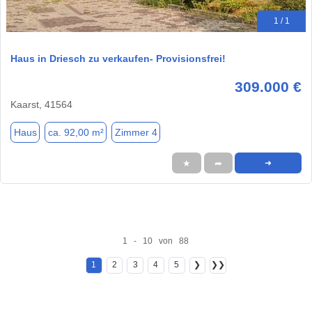
1 / 1
Haus in Driesch zu verkaufen- Provisionsfrei!
309.000 €
Kaarst, 41564
Haus
ca. 92,00 m²
Zimmer 4
★
➦
➜
1 - 10 von 88
1
2
3
4
5
❯
❯❯