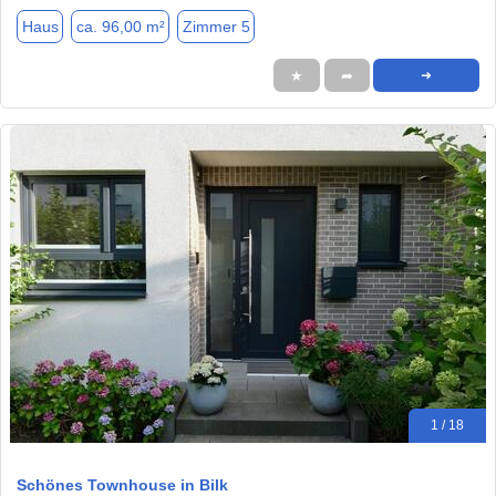
Haus
ca. 96,00 m²
Zimmer 5
★
➦
➜
1 / 18
Schönes Townhouse in Bilk