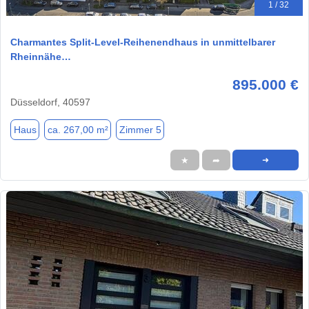
1 / 32
Charmantes Split-Level-Reihenendhaus in unmittelbarer
Rheinnähe…
895.000 €
Düsseldorf, 40597
Haus
ca. 267,00 m²
Zimmer 5
★
➦
➜