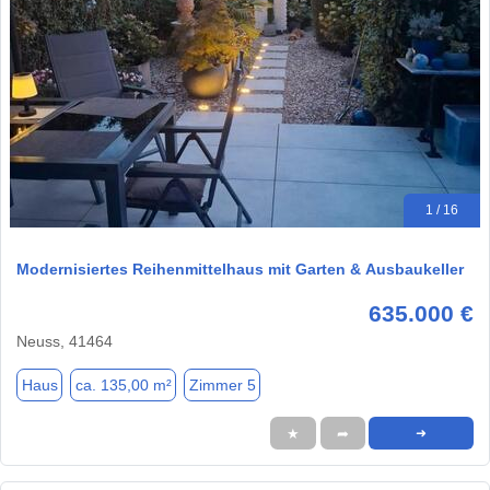
1 / 16
Modernisiertes Reihenmittelhaus mit Garten & Ausbaukeller
635.000 €
Neuss, 41464
Haus
ca. 135,00 m²
Zimmer 5
★
➦
➜