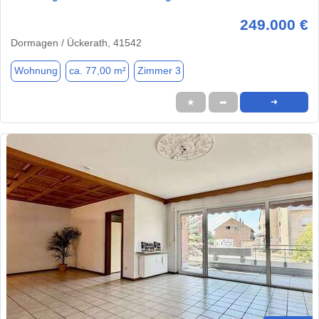
249.000 €
Dormagen / Ückerath, 41542
Wohnung
ca. 77,00 m²
Zimmer 3
★
➦
➜