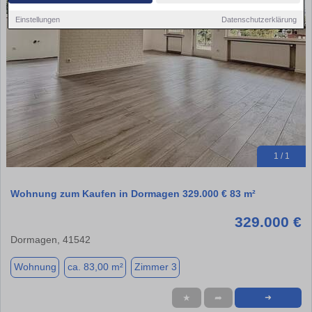
Einstellungen
Datenschutzerklärung
1 / 1
Wohnung zum Kaufen in Dormagen 329.000 € 83 m²
329.000 €
Dormagen, 41542
Wohnung
ca. 83,00 m²
Zimmer 3
★
➦
➜