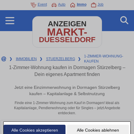
Event
Auto
Immo
Job
ANZEIGEN
MARKT-
DUESSELDORF
1-ZIMMER-WOHNUNG-
❯
IMMOBILIEN
❯
STUERZELBERG
❯
KAUFEN
1-Zimmer-Wohnung kaufen in Dormagen Stürzelberg –
Dein eigenes Apartment finden
Jetzt eine Einzimmerwohnung in Dormagen Stürzelberg
kaufen – Kapitalanlage & Selbstnutzung
Finde eine 1-Zimmer-Wohnung zum Kauf in Dormagen! Ideal als
Kapitalanlage, Pendlerwohnung oder für Singles – jetzt Angebote
entdecken.
Leider konnten wir derzeit keine passenden Objekte finden. Schauen Sie
Alle Cookies akzeptieren
Alle Cookies ablehnen
bald wieder vorbei!