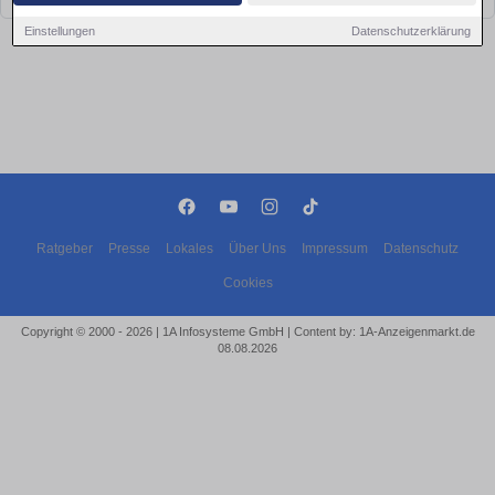
Einstellungen
Datenschutzerklärung
Ratgeber
Presse
Lokales
Über Uns
Impressum
Datenschutz
Cookies
Copyright © 2000 - 2026 | 1A Infosysteme GmbH | Content by: 1A-Anzeigenmarkt.de
08.08.2026