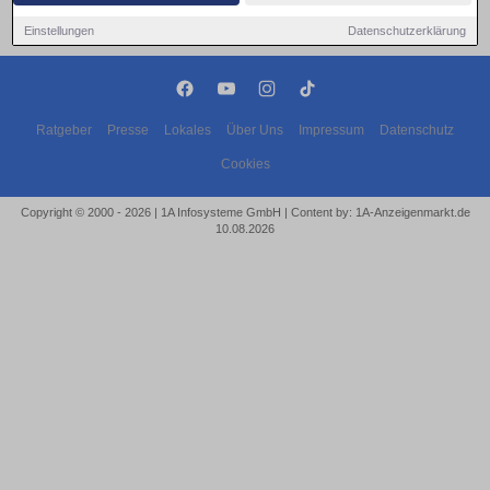
Einstellungen
Datenschutzerklärung
Ratgeber
Presse
Lokales
Über Uns
Impressum
Datenschutz
Cookies
Copyright © 2000 - 2026 | 1A Infosysteme GmbH | Content by: 1A-Anzeigenmarkt.de
10.08.2026