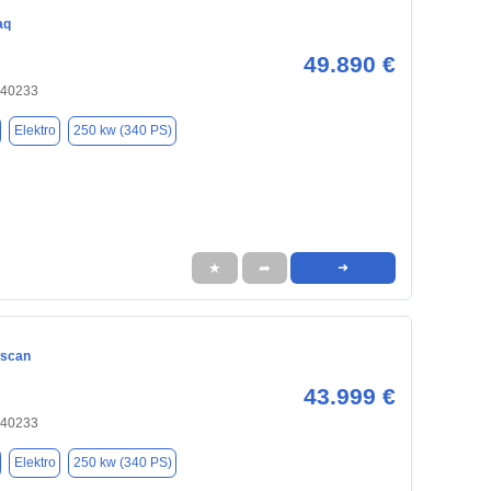
aq
49.890 €
 40233
Elektro
250 kw (340 PS)
★
➦
➜
ascan
43.999 €
 40233
Elektro
250 kw (340 PS)