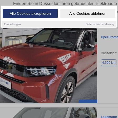
Finden Sie in Düsseldorf Ihren gebrauchten Elektroaut
ntdecken Sie in Düsseldorf gebrauchte Elektroauto Fahrzeuge. Von Kleinwagen bis
Alle Cookies akzeptieren
Alle Cookies ablehnen
Gebrauchtwagen in Düsseldorf von privat
Einstellungen
Datenschutzerklärung
Opel Front
Düsseldorf,
4.500 km
Leapmotor