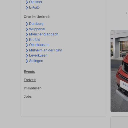
❯ Oldtimer
❯ E-Auto
E
Orte im Umkreis
❯ Duisburg
❯ Wuppertal
❯ Mönchengladbach
❯ Krefeld
❯ Oberhausen
❯ Mülheim an der Ruhr
❯ Leverkusen
❯ Solingen
Events
Freizeit
Immobilien
Jobs