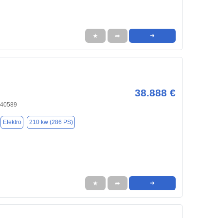
★
➦
➜
38.888 €
 40589
Elektro
210 kw (286 PS)
★
➦
➜