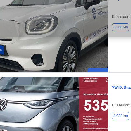
Düsseldorf,
3.500 km
VW ID. Buz
Düsseldorf,
8.038 km