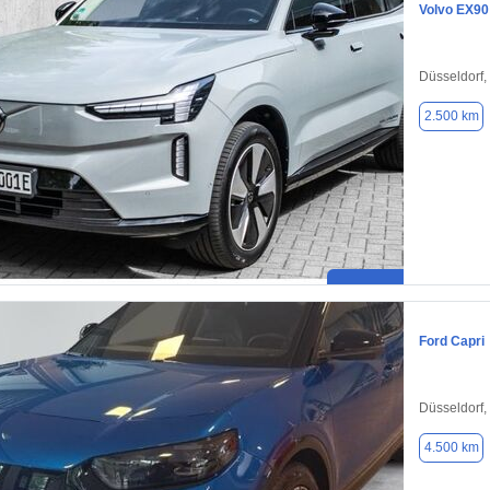
Volvo EX90
Düsseldorf,
2.500 km
Ford Capri
Düsseldorf,
4.500 km