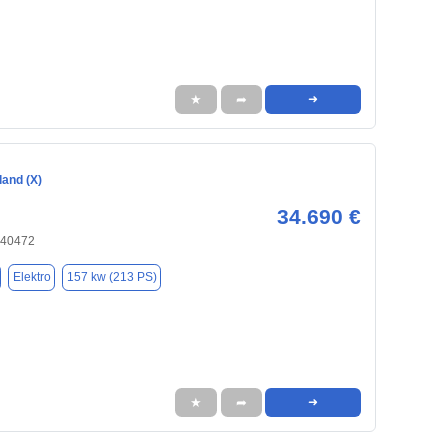
★
➦
➜
land (X)
34.690 €
 40472
Elektro
157 kw (213 PS)
★
➦
➜