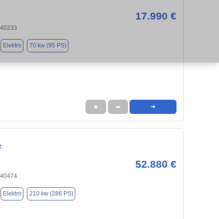
17.990 €
 40233
Elektro
70 kw (95 PS)
★
➦
➜
z
52.880 €
 40474
Elektro
210 kw (286 PS)