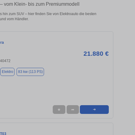
o – vom Klein- bis zum Premiummodell
 hin zum SUV – hier finden Sie von Elektroauto die besten
 und vom Händler.
era
21.880 €
 40472
Elektro
83 kw (113 PS)
★
➦
➜
 T03