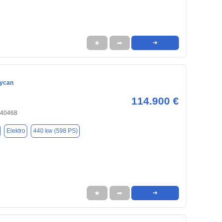
★
➦
➜
aycan
114.900 €
 40468
Elektro
440 kw (598 PS)
★
➦
➜