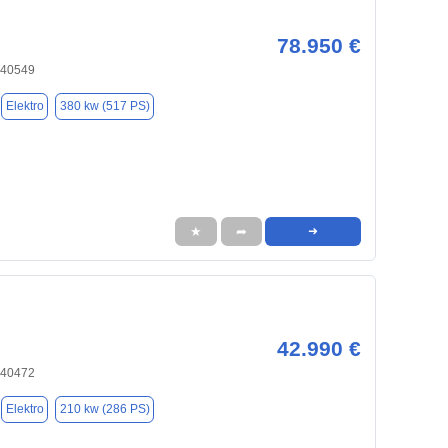
78.950 €
 40549
Elektro
380 kw (517 PS)
★
➦
➜
42.990 €
 40472
Elektro
210 kw (286 PS)