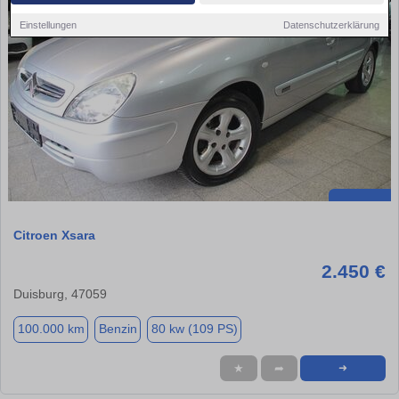
Einstellungen
Datenschutzerklärung
Citroen Xsara
2.450 €
Duisburg, 47059
100.000 km
Benzin
80 kw (109 PS)
★
➦
➜