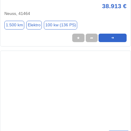
38.913 €
Neuss, 41464
1.500 km
Elektro
100 kw (136 PS)
★
➦
➜