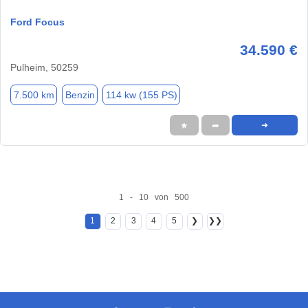
Ford Focus
34.590 €
Pulheim, 50259
7.500 km
Benzin
114 kw (155 PS)
★
➦
➜
1 - 10 von 500
1
2
3
4
5
❯
❯❯