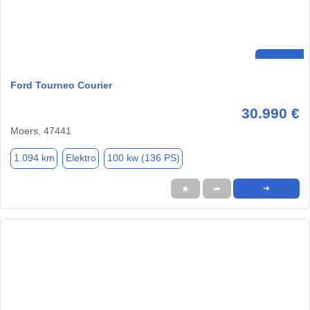
Ford Tourneo Courier
30.990 €
Moers, 47441
1.094 km
Elektro
100 kw (136 PS)
★
➦
➜