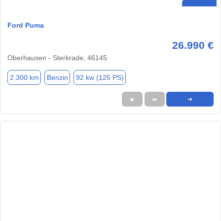
Ford Puma
26.990 €
Oberhausen - Sterkrade, 46145
2.300 km
Benzin
92 kw (125 PS)
★
➦
➜