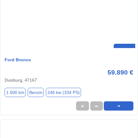
Ford Bronco
59.890 €
Duisburg, 47167
1.500 km
Benzin
246 kw (334 PS)
★
➦
➜