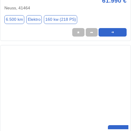
61.990 €
Neuss, 41464
6.500 km
Elektro
160 kw (218 PS)
★
➦
➜