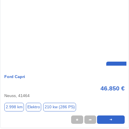
Ford Capri
46.850 €
Neuss, 41464
2.998 km
Elektro
210 kw (286 PS)
★
➦
➜