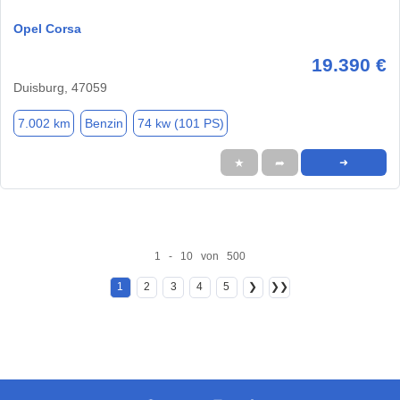
Opel Corsa
19.390 €
Duisburg, 47059
7.002 km
Benzin
74 kw (101 PS)
★
➦
➜
1 - 10 von 500
1
2
3
4
5
❯
❯❯