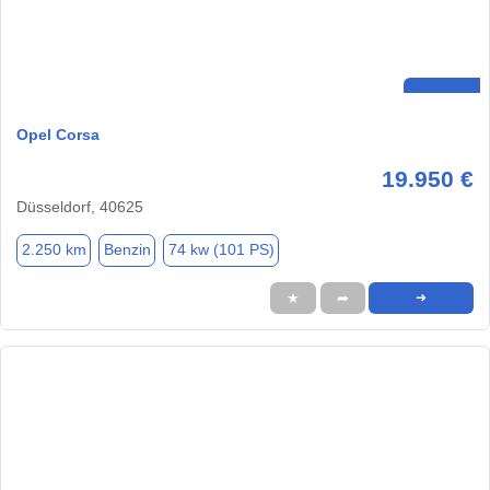
Opel Corsa
19.950 €
Düsseldorf, 40625
2.250 km
Benzin
74 kw (101 PS)
★
➦
➜