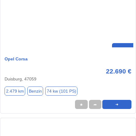
Opel Corsa
22.690 €
Duisburg, 47059
2.479 km
Benzin
74 kw (101 PS)
★
➦
➜