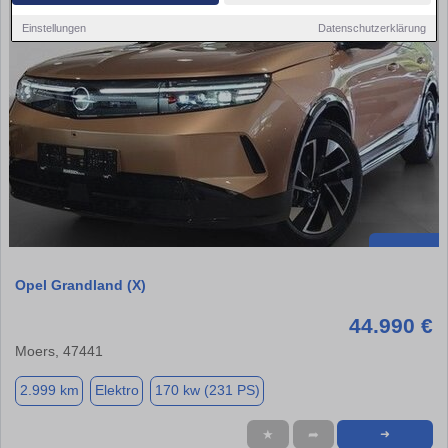
Einstellungen
Datenschutzerklärung
Opel Grandland (X)
44.990 €
Moers, 47441
2.999 km
Elektro
170 kw (231 PS)
★
➦
➜