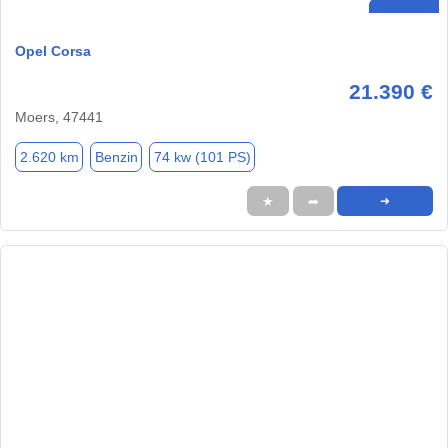
Opel Corsa
21.390 €
Moers, 47441
2.620 km
Benzin
74 kw (101 PS)
★
➦
➜