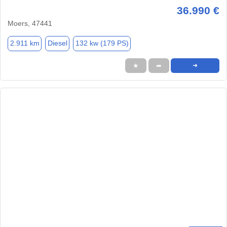
36.990 €
Moers, 47441
2.911 km
Diesel
132 kw (179 PS)
★
➦
➜