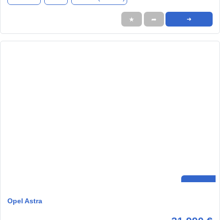
★
➦
➜
Opel Astra