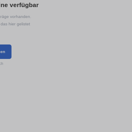
ine verfügbar
nträge vorhanden.
das hier gelistet
gen
ch