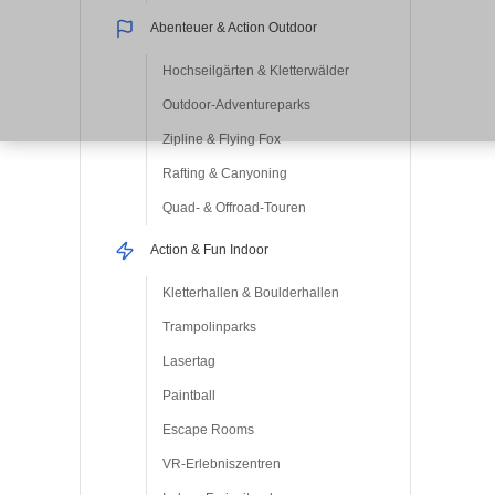
Abenteuer & Action Outdoor
Hochseilgärten & Kletterwälder
Outdoor-Adventureparks
Zipline & Flying Fox
Rafting & Canyoning
Quad- & Offroad-Touren
Action & Fun Indoor
Kletterhallen & Boulderhallen
Trampolinparks
Lasertag
Paintball
Escape Rooms
VR-Erlebniszentren