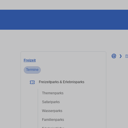
❯
F
Freizeit
Termine
Freizeitparks & Erlebnisparks
Themenparks
Safariparks
Wasserparks
Familienparks