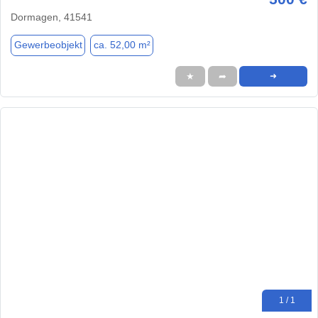
Dormagen, 41541
Gewerbeobjekt
ca. 52,00 m²
★
➦
➜
1 / 1