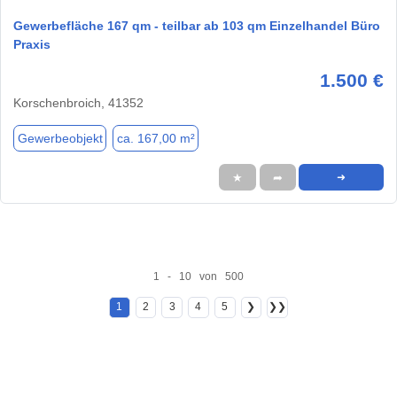
Gewerbefläche 167 qm - teilbar ab 103 qm Einzelhandel Büro
Praxis
1.500 €
Korschenbroich, 41352
Gewerbeobjekt
ca. 167,00 m²
★
➦
➜
1 - 10 von 500
1
2
3
4
5
❯
❯❯