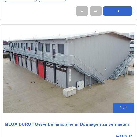
★
➦
➜
1 / 7
MEGA BÜRO | GewerbeImmobilie in Dormagen zu vermieten
500 €