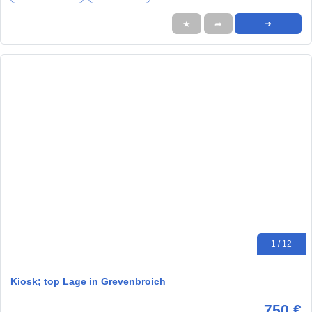
★
➦
➜
1 / 12
Kiosk; top Lage in Grevenbroich
750 €