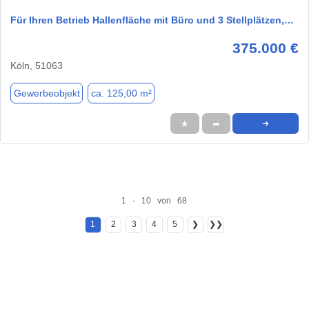
Für Ihren Betrieb Hallenfläche mit Büro und 3 Stellplätzen,…
375.000 €
Köln, 51063
Gewerbeobjekt
ca. 125,00 m²
★
➦
➜
1 - 10 von 68
1
2
3
4
5
❯
❯❯