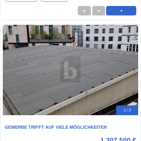
★
➦
➜
1 / 3
GEWERBE TRIFFT AUF VIELE MÖGLICHKEITEN
1.207.500 €