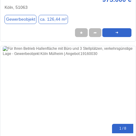
Köln, 51063
Gewerbeobjekt
ca. 126,44 m²
★
➦
➜
1 / 8