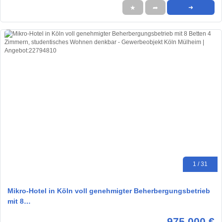
★
➦
➜
1 / 31
Mikro-Hotel in Köln voll genehmigter Beherbergungsbetrieb
mit 8…
975.000 €