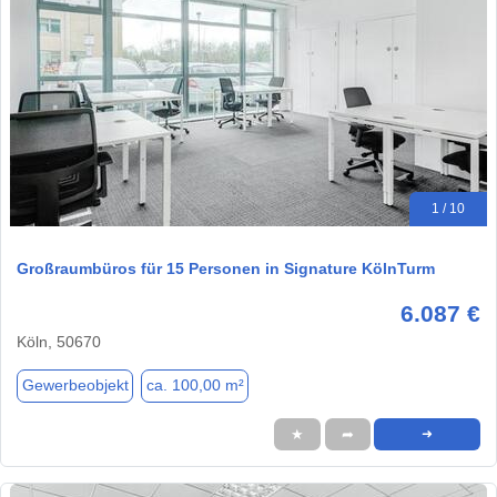
1 / 10
Großraumbüros für 15 Personen in Signature KölnTurm
6.087 €
Köln, 50670
Gewerbeobjekt
ca. 100,00 m²
★
➦
➜