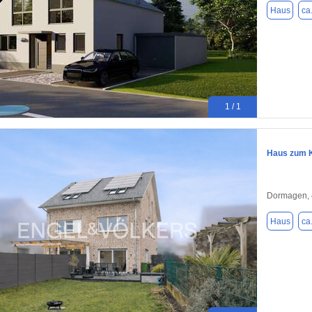
Haus
ca
1 / 1
Haus zum K
Dormagen,
Haus
ca