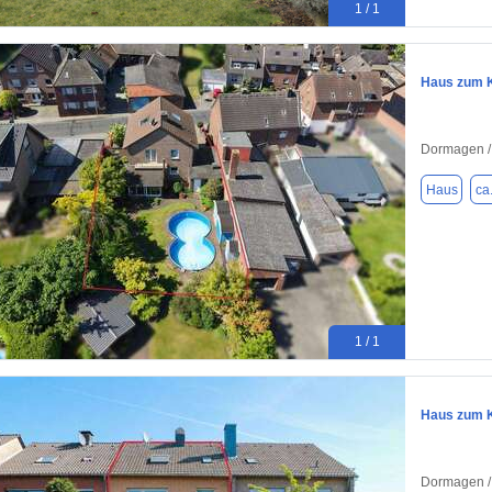
1 / 1
Haus zum K
Dormagen /
Haus
ca
1 / 1
Haus zum K
Dormagen /