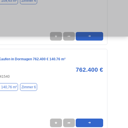
. 109,45 m²
Zimmer 4
★
➦
➜
aufen in Dormagen 762.400 € 140.76 m²
762.400 €
 41540
. 140,76 m²
Zimmer 6
★
➦
➜