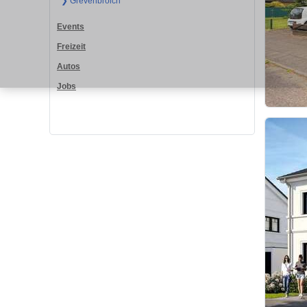
❯ Grevenbroich
Events
Freizeit
Autos
Jobs