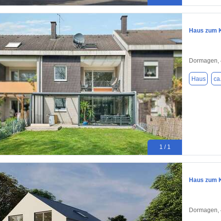
Haus zum K
Dormagen,
Haus
ca
1 / 1
Haus zum K
Dormagen,