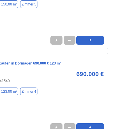
. 150,00 m²
Zimmer 5
★
➦
➜
aufen in Dormagen 690.000 € 123 m²
690.000 €
 41540
. 123,00 m²
Zimmer 4
★
➦
➜