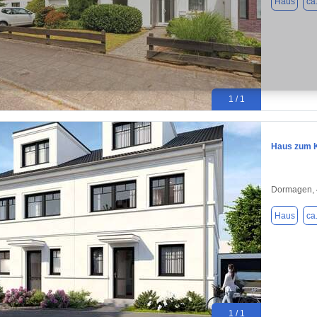
Haus
ca
1 / 1
Haus zum K
Dormagen,
Haus
ca
1 / 1