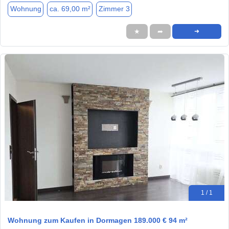
Wohnung
ca. 69,00 m²
Zimmer 3
★
➦
➜
1 / 1
Wohnung zum Kaufen in Dormagen 189.000 € 94 m²