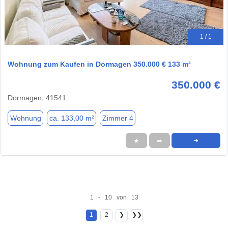
1 / 1
Wohnung zum Kaufen in Dormagen 350.000 € 133 m²
350.000 €
Dormagen, 41541
Wohnung
ca. 133,00 m²
Zimmer 4
★
➦
➜
1 - 10 von 13
1
2
❯
❯❯