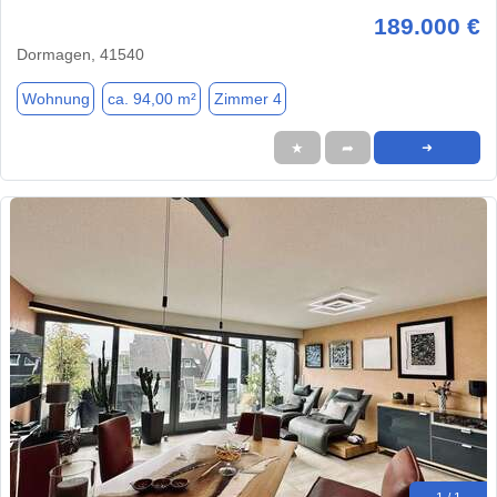
189.000 €
Dormagen, 41540
Wohnung
ca. 94,00 m²
Zimmer 4
★
➦
➜