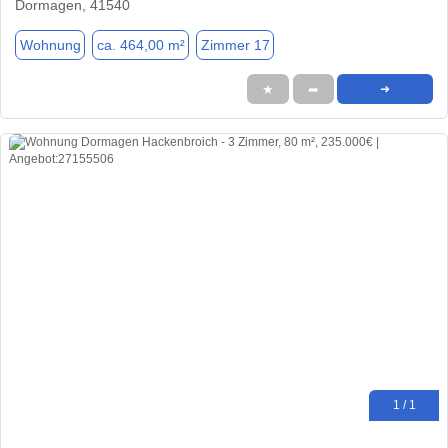
Dormagen, 41540
Wohnung
ca. 464,00 m²
Zimmer 17
★
➦
➜
1 / 1