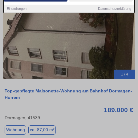
Einstellungen
Datenschutzerklärung
1 / 4
Top-gepflegte Maisonette-Wohnung am Bahnhof Dormagen-
Horrem
189.000 €
Dormagen, 41539
Wohnung
ca. 87,00 m²