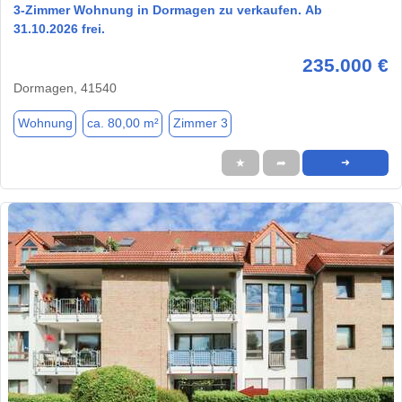
3-Zimmer Wohnung in Dormagen zu verkaufen. Ab
31.10.2026 frei.
235.000 €
Dormagen, 41540
Wohnung
ca. 80,00 m²
Zimmer 3
★
➦
➜