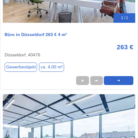
1 / 1
Büro in Düsseldorf 263 € 4 m²
263 €
Düsseldorf, 40476
Gewerbeobjekt
ca. 4,00 m²
★
➦
➜