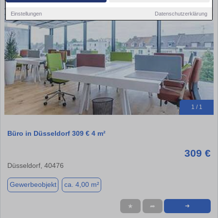
Einstellungen
Datenschutzerklärung
1 / 1
Büro in Düsseldorf 309 € 4 m²
309 €
Düsseldorf, 40476
Gewerbeobjekt
ca. 4,00 m²
★
➦
➜