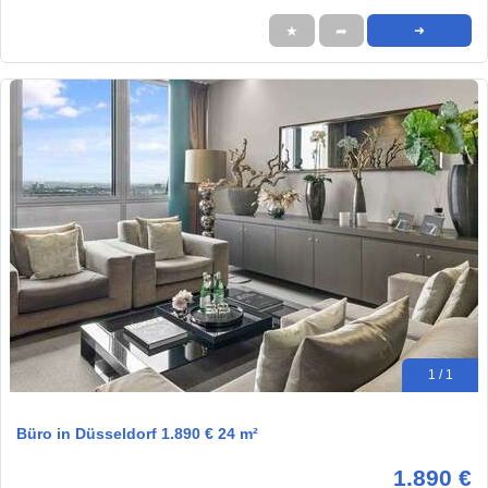
★
➦
➜
1 / 1
Büro in Düsseldorf 1.890 € 24 m²
1.890 €