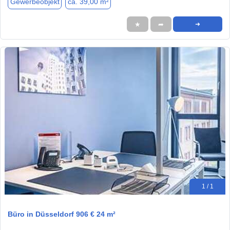
Gewerbeobjekt
ca. 39,00 m²
★
➦
➜
1 / 1
Büro in Düsseldorf 906 € 24 m²