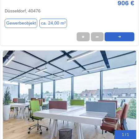
906 €
Düsseldorf, 40476
Gewerbeobjekt
ca. 24,00 m²
★
➦
➜
1 / 1