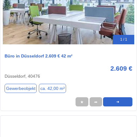
1 / 1
Büro in Düsseldorf 2.609 € 42 m²
2.609 €
Düsseldorf, 40476
Gewerbeobjekt
ca. 42,00 m²
★
➦
➜