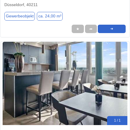
Düsseldorf, 40211
Gewerbeobjekt
ca. 24,00 m²
★
➦
➜
1 / 1