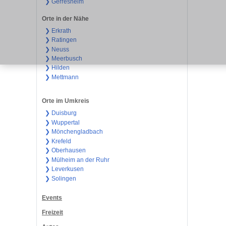
❯ Gerresheim
Orte in der Nähe
❯ Erkrath
❯ Ratingen
❯ Neuss
❯ Meerbusch
❯ Hilden
❯ Mettmann
Orte im Umkreis
❯ Duisburg
❯ Wuppertal
❯ Mönchengladbach
❯ Krefeld
❯ Oberhausen
❯ Mülheim an der Ruhr
❯ Leverkusen
❯ Solingen
Events
Freizeit