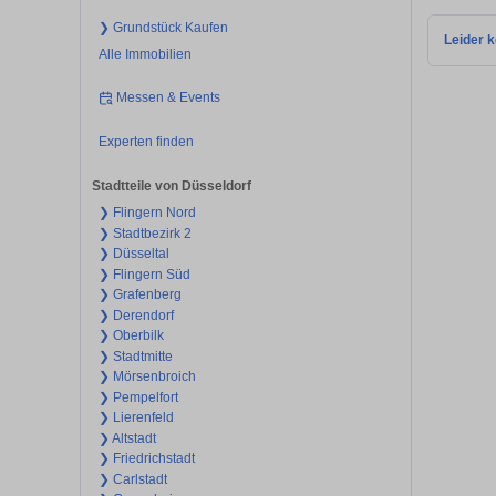
❯ Grundstück Kaufen
Leider k
Alle Immobilien
Messen & Events
Experten finden
Stadtteile von Düsseldorf
❯ Flingern Nord
❯ Stadtbezirk 2
❯ Düsseltal
❯ Flingern Süd
❯ Grafenberg
❯ Derendorf
❯ Oberbilk
❯ Stadtmitte
❯ Mörsenbroich
❯ Pempelfort
❯ Lierenfeld
❯ Altstadt
❯ Friedrichstadt
❯ Carlstadt