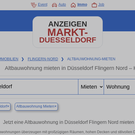
Event
Auto
Immo
Job
ANZEIGEN
MARKT-
DUESSELDORF
MMOBILIEN
❯
FLINGERN-NORD
❯
ALTBAUWOHNUNG-MIETEN
Altbauwohnung mieten in Düsseldorf Flingern Nord – 
×
×
dorf
Altbauwohnung Mieten
Jetzt eine Altbauwohnung in Düsseldorf Flingern Nord mieten
uwohnungen überzeugen mit großzügigen Räumen, hohen Decken und stilvollen Deta