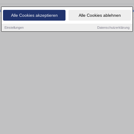
onnten wir derzeit keine passenden Objekte finden. Schauen Sie bald wieder vo
Alle Cookies akzeptieren
Alle Cookies ablehnen
Einstellungen
Datenschutzerklärung