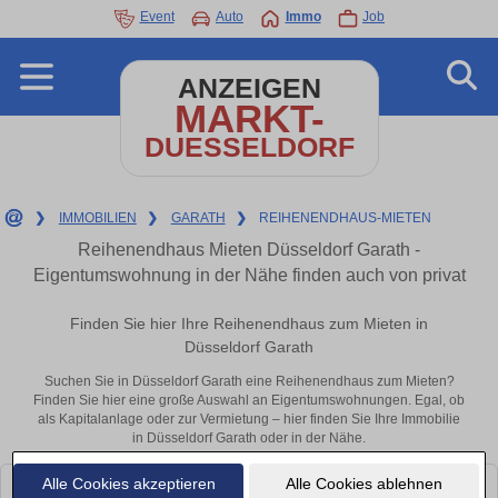
Event
Auto
Immo
Job
ANZEIGEN
MARKT-
DUESSELDORF
❯
IMMOBILIEN
❯
GARATH
❯
REIHENENDHAUS-MIETEN
Reihenendhaus Mieten Düsseldorf Garath -
Eigentumswohnung in der Nähe finden auch von privat
Finden Sie hier Ihre Reihenendhaus zum Mieten in
Düsseldorf Garath
Suchen Sie in Düsseldorf Garath eine Reihenendhaus zum Mieten?
Finden Sie hier eine große Auswahl an Eigentumswohnungen. Egal, ob
als Kapitalanlage oder zur Vermietung – hier finden Sie Ihre Immobilie
in Düsseldorf Garath oder in der Nähe.
Alle Cookies akzeptieren
Alle Cookies ablehnen
Leider konnten wir derzeit keine passenden Objekte finden. Schauen Sie