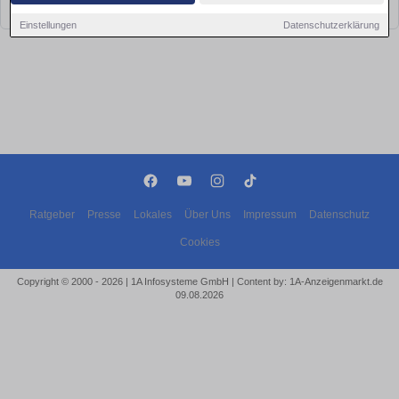
bald wieder vorbei!
Einstellungen
Datenschutzerklärung
Ratgeber
Presse
Lokales
Über Uns
Impressum
Datenschutz
Cookies
Copyright © 2000 - 2026 | 1A Infosysteme GmbH | Content by: 1A-Anzeigenmarkt.de
09.08.2026