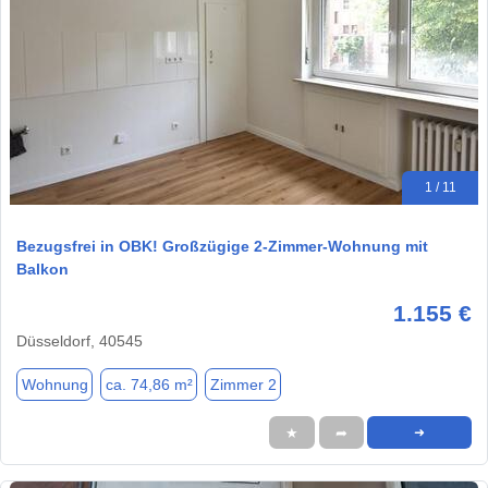
1 / 11
Bezugsfrei in OBK! Großzügige 2-Zimmer-Wohnung mit
Balkon
1.155 €
Düsseldorf, 40545
Wohnung
ca. 74,86 m²
Zimmer 2
★
➦
➜