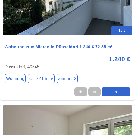
1 / 1
Wohnung zum Mieten in Düsseldorf 1.240 € 72.85 m²
1.240 €
Düsseldorf, 40545
Wohnung
ca. 72,85 m²
Zimmer 2
★
➦
➜