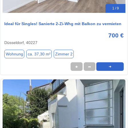
1 / 9
Ideal für Singles! Sanierte 2-Zi-Whg mit Balkon zu vermieten
700 €
Düsseldorf, 40227
Wohnung
ca. 37,30 m²
Zimmer 2
★
➦
➜