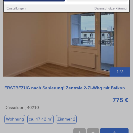
Einstellungen
Datenschutzerklärung
1 / 8
ERSTBEZUG nach Sanierung! Zentrale 2-Zi-Whg mit Balkon
775 €
Düsseldorf, 40210
Wohnung
ca. 47,42 m²
Zimmer 2
★
➦
➜