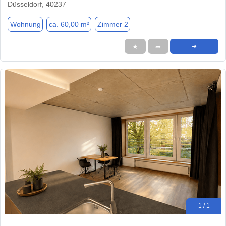
Düsseldorf, 40237
Wohnung
ca. 60,00 m²
Zimmer 2
★
➦
➜
1 / 1