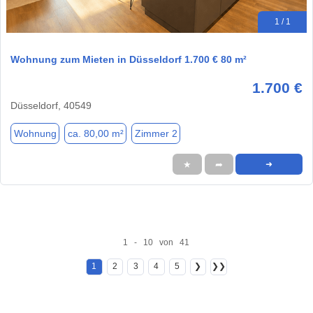
1 / 1
Wohnung zum Mieten in Düsseldorf 1.700 € 80 m²
1.700 €
Düsseldorf, 40549
Wohnung
ca. 80,00 m²
Zimmer 2
★
➦
➜
1 - 10 von 41
1
2
3
4
5
❯
❯❯