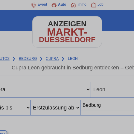
Event
Auto
Immo
Job
ANZEIGEN
MARKT-
DUESSELDORF
UTOS
❯
BEDBURG
❯
CUPRA
❯
LEON
Cupra Leon gebraucht in Bedburg entdecken – Geb
×