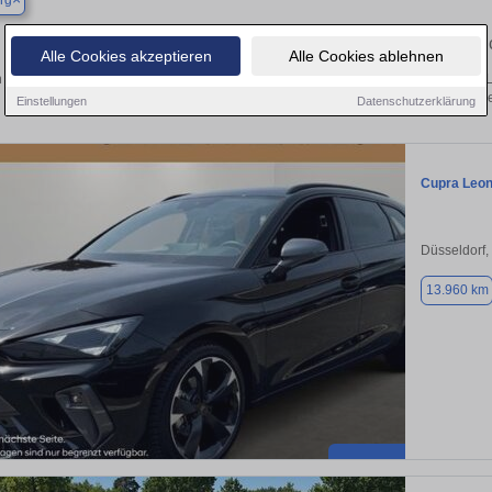
rg
Finden Sie in Bedburg Ihren gebra
Alle Cookies akzeptieren
Alle Cookies ablehnen
 Sie in Bedburg einen Cupra Leon Gebrauchtwagen? Entdecken Sie gebrauchte L
von privat und vom Händle
Einstellungen
Datenschutzerklärung
Cupra Leo
Düsseldorf,
13.960 km