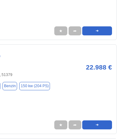
★
➦
➜
n
22.988 €
, 51379
Benzin
150 kw (204 PS)
★
➦
➜