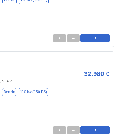
Benzin
110 kw (150 PS)
★
➦
➜
n
32.980 €
, 51373
Benzin
110 kw (150 PS)
★
➦
➜