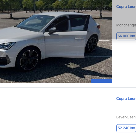
Cupra Leo
Mönchengla
66.000 km
Cupra Leo
Leverkusen
52.240 km