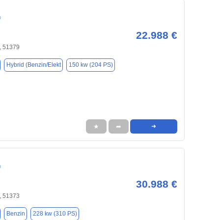
n
22.988 €
, 51379
Hybrid (Benzin/Elekt
150 kw (204 PS)
★
➦
➜
n
30.988 €
, 51373
Benzin
228 kw (310 PS)