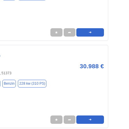
★
➦
➜
n
30.988 €
, 51373
Benzin
228 kw (310 PS)
★
➦
➜