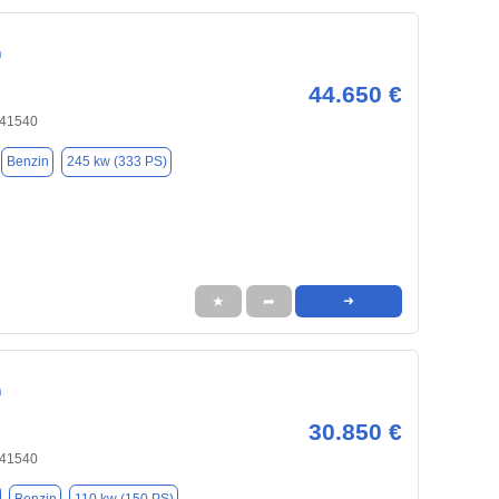
n
44.650 €
 41540
Benzin
245 kw (333 PS)
★
➦
➜
n
30.850 €
 41540