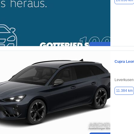
20.036 km
Cupra Leo
Leverkusen
11.384 km