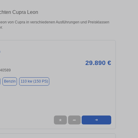
uchten Cupra Leon
eon von Cupra in verschiedenen Ausführungen und Preisklassen
r.
n
29.890 €
 40589
Benzin
110 kw (150 PS)
★
➦
➜