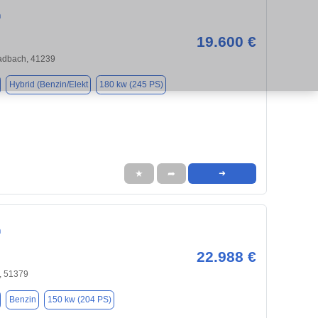
n
19.600 €
dbach, 41239
Hybrid (Benzin/Elekt
180 kw (245 PS)
★
➦
➜
n
22.988 €
, 51379
Benzin
150 kw (204 PS)