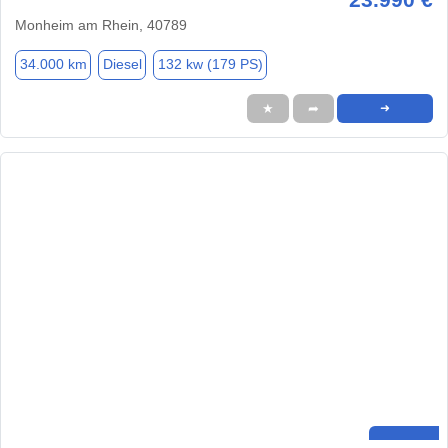
Monheim am Rhein, 40789
34.000 km
Diesel
132 kw (179 PS)
★
➦
➜