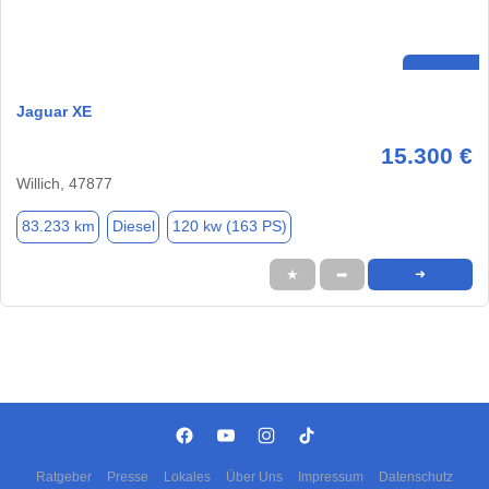
Jaguar XE
15.300 €
Willich, 47877
83.233 km
Diesel
120 kw (163 PS)
★
➦
➜
Ratgeber
Presse
Lokales
Über Uns
Impressum
Datenschutz