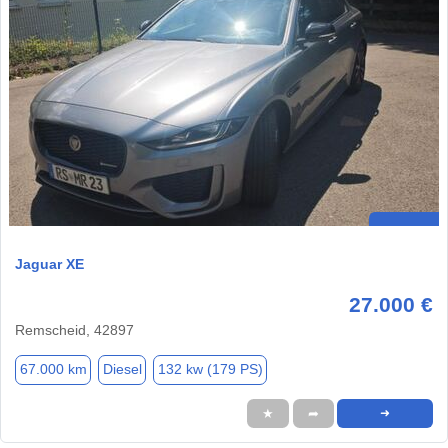
Jaguar XE
27.000 €
Remscheid, 42897
67.000 km
Diesel
132 kw (179 PS)
★
➦
➜