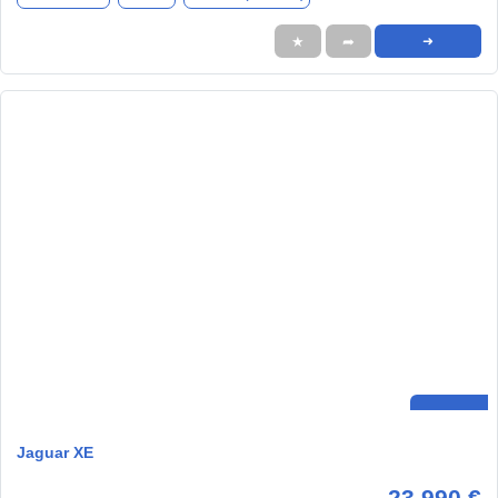
★
➦
➜
Jaguar XE
23.990 €