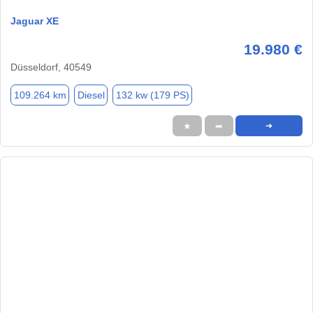
Jaguar XE
19.980 €
Düsseldorf, 40549
109.264 km
Diesel
132 kw (179 PS)
★
➦
➜