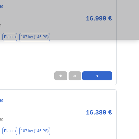
30
16.999 €
1
Elektro
107 kw (145 PS)
★
➦
➜
30
16.389 €
60
Elektro
107 kw (145 PS)