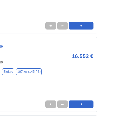
★
➦
➜
30
16.552 €
60
Elektro
107 kw (145 PS)
★
➦
➜