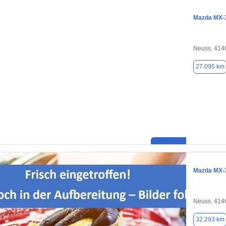
Mazda MX-
Neuss, 414
27.095 km
Mazda MX-
Neuss, 414
32.293 km