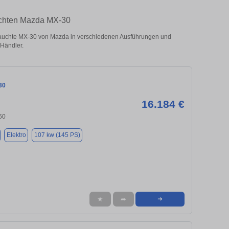
uchten Mazda MX-30
uchte MX-30 von Mazda in verschiedenen Ausführungen und
 Händler.
30
16.184 €
60
Elektro
107 kw (145 PS)
★
➦
➜