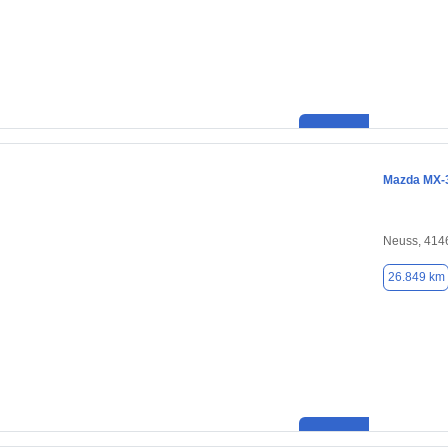
Mazda MX-
Neuss, 414
26.849 km