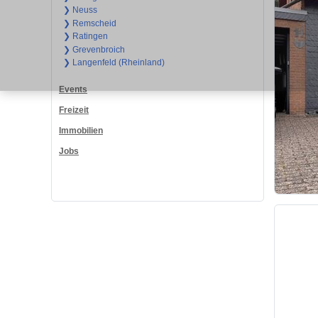
❯ Neuss
❯ Remscheid
❯ Ratingen
❯ Grevenbroich
❯ Langenfeld (Rheinland)
Events
Freizeit
Immobilien
Jobs