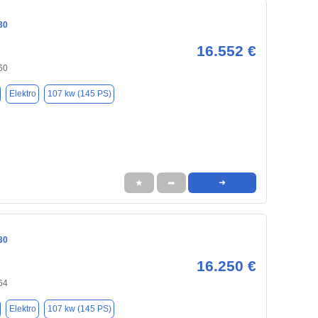
30
16.552 €
60
Elektro
107 kw (145 PS)
★
➦
➜
30
16.250 €
64
Elektro
107 kw (145 PS)