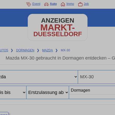
Event
Auto
Immo
Job
ANZEIGEN
MARKT-
DUESSELDORF
UTOS
❯
DORMAGEN
❯
MAZDA
❯
MX-30
Mazda MX-30 gebraucht in Dormagen entdecken – Ge
×