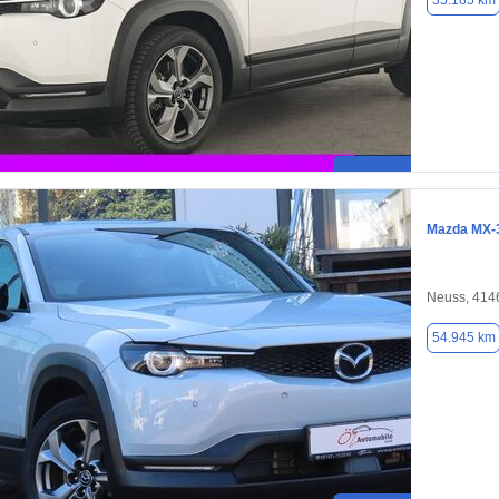
35.185 km
Mazda MX-
Neuss, 414
54.945 km