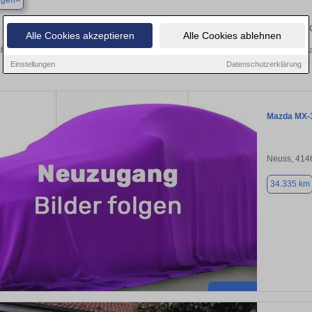
gen
Finden Sie in Dormagen Ihren gebra
Alle Cookies akzeptieren
Alle Cookies ablehnen
hen Sie in Dormagen einen Mazda MX-30 Gebrauchtwagen? Entdecken Sie gebra
Preisklassen von privat und vom
Einstellungen
Datenschutzerklärung
Mazda MX-
Neuss, 414
34.335 km