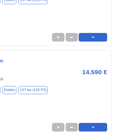
Elektro
107 kw (145 PS)
★
➦
➜
30
14.590 €
69
Elektro
107 kw (145 PS)
★
➦
➜