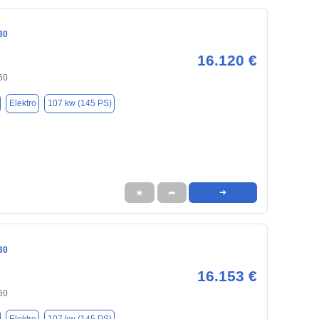
30
16.120 €
60
Elektro
107 kw (145 PS)
★
➦
➜
30
16.153 €
60