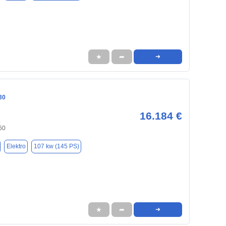
★
➦
➜
30
16.184 €
60
Elektro
107 kw (145 PS)
★
➦
➜