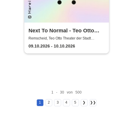
Next To Normal - Teo Otto
Theater der Stadt Remscheid
Remscheid, Teo Otto Theater der Stadt
Remscheid
09.10.2026 - 10.10.2026
1 - 30 von 500
1
2
3
4
5
❯
❯❯