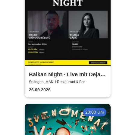
Balkan Night - Live mit Dejan
Crnogorevi & Tijana Gaji
Solingen, MAKU Restaurant & Bar
26.09.2026
20:00 Uhr