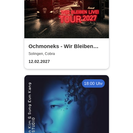
Ochmoneks - Wir Bleiben
Live! Tour 2027
Solingen, Cobra
12.02.2027
18:00 Uhr