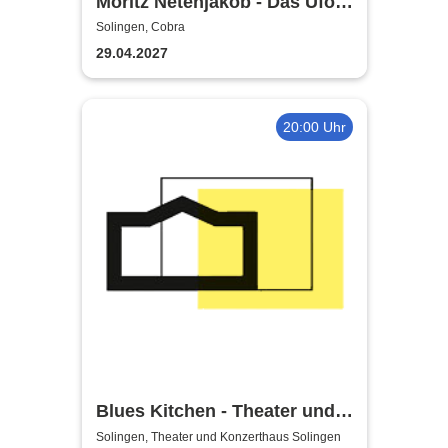
Moritz Netenjakob - Das Ufo
parkt falsch
Solingen, Cobra
29.04.2027
20:00 Uhr
Blues Kitchen - Theater und
Orchester Heidelberg
Solingen, Theater und Konzerthaus Solingen