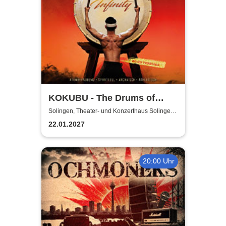
KOKUBU - The Drums of
Japan - "INFINITY"-Tour
Solingen, Theater- und Konzerthaus Solingen
Pina-Bausch-Saal
2026/2027
22.01.2027
20:00 Uhr