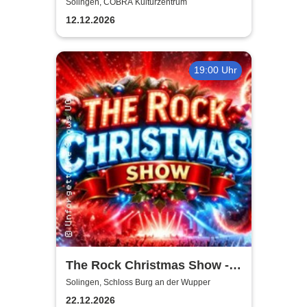
Love - Tour 2026/2027
Solingen, COBRA Kulturzentrum
12.12.2026
19:00 Uhr
The Rock Christmas Show -
Schloss Burg an der Wupper
Solingen, Schloss Burg an der Wupper
22.12.2026