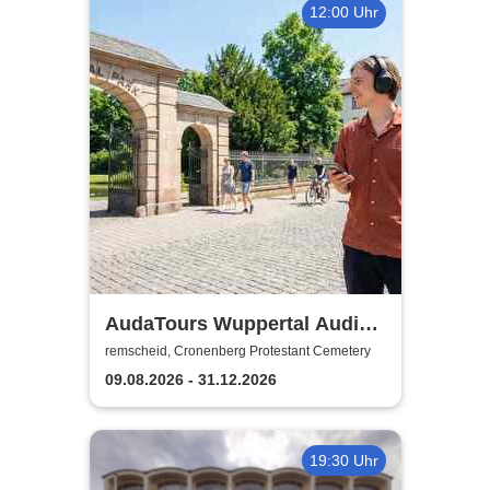
12:00 Uhr
AudaTours Wuppertal Audio-
Tour: Cronenberger
remscheid, Cronenberg Protestant Cemetery
Chroniken – Industrie, Glaube
09.08.2026 - 31.12.2026
und Erbe
19:30 Uhr