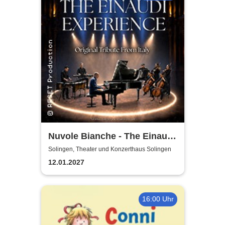
Nuvole Bianche - The Einaudi
Experience - Original Tribute
Solingen, Theater und Konzerthaus Solingen
from Italy
12.01.2027
16:00 Uhr