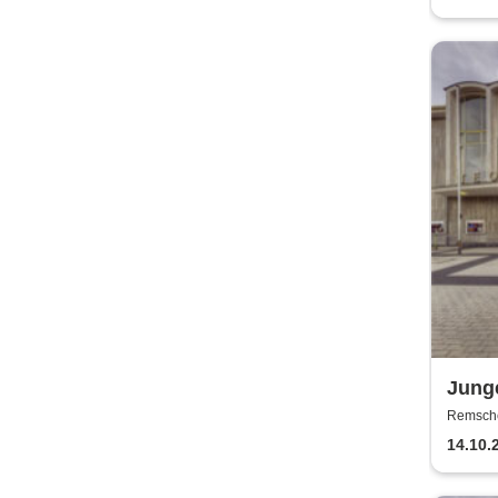
Junge
Theat
Remschei
Remsch
14.10.