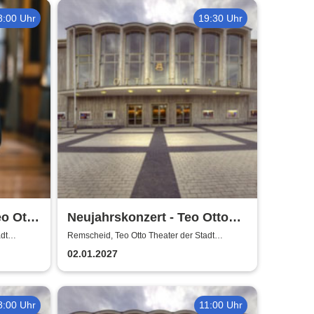
8:00 Uhr
19:30 Uhr
eo Otto
Neujahrskonzert - Teo Otto
scheid
Theater der Stadt Remscheid
dt
Remscheid, Teo Otto Theater der Stadt
Remscheid
02.01.2027
8:00 Uhr
11:00 Uhr