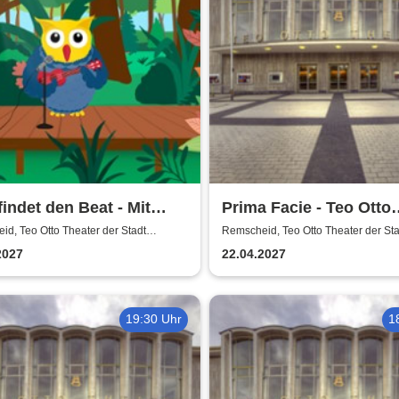
findet den Beat - Mit
Prima Facie - Teo Otto
hl
Theater
d, Teo Otto Theater der Stadt
Remscheid, Teo Otto Theater der Sta
eid
Remscheid
2027
22.04.2027
19:30 Uhr
1