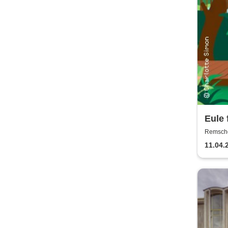
Eule 
Gefü
Remschei
Remsch
11.04.