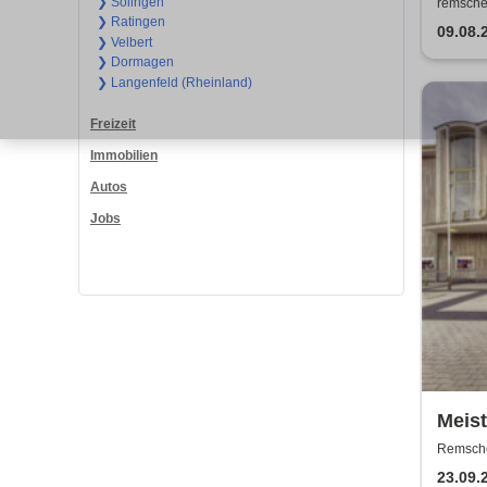
Tour
❯ Solingen
remsche
❯ Ratingen
Chron
09.08.
❯ Velbert
und 
❯ Dormagen
❯ Langenfeld (Rheinland)
Freizeit
Immobilien
Autos
Jobs
Meist
Theat
Remschei
Remsch
23.09.