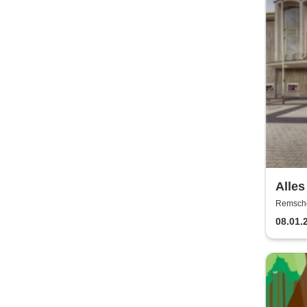
Alles
Sehns
Remschei
Remsch
08.01.