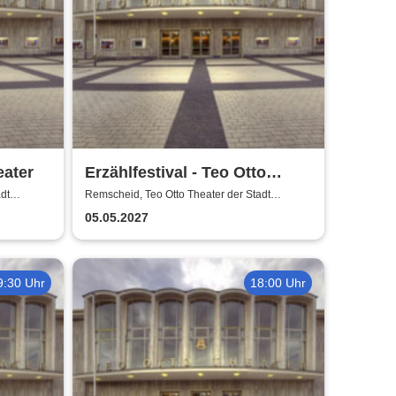
eater
Erzählfestival - Teo Otto
Theater
dt
Remscheid, Teo Otto Theater der Stadt
Remscheid
05.05.2027
9:30 Uhr
18:00 Uhr