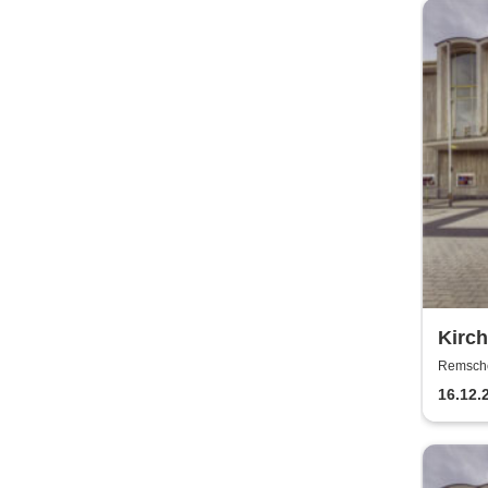
Kirch
Theat
Remschei
Remsch
16.12.