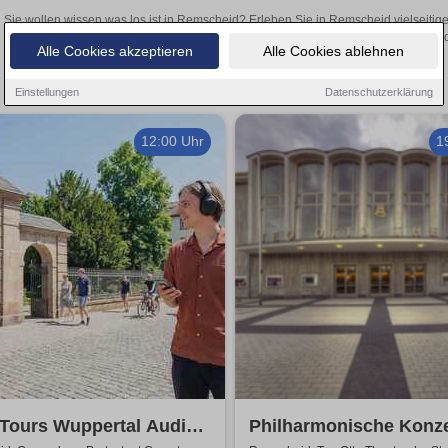
Sie wollen wissen was los ist in Remscheid? Erleben Sie in Remscheid vielseitig
Theateraufführungen oder aufregende Veranstaltungen in Remscheid –
Alle Cookies akzeptieren
Alle Cookies ablehnen
Einstellungen
Datenschutzerklärung
12:00 Uhr
1
Tours Wuppertal Audio-
Philharmonische Konze