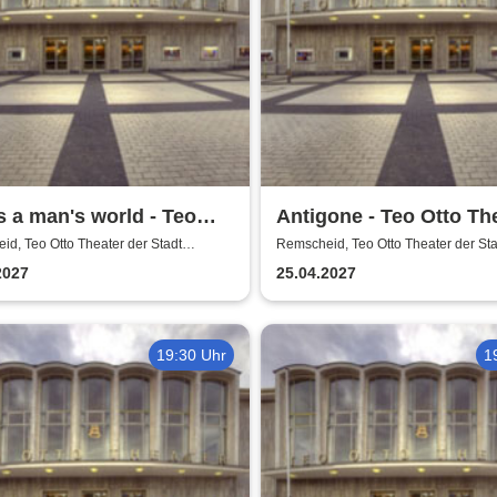
is a man's world - Teo
Antigone - Teo Otto Th
Theater
d, Teo Otto Theater der Stadt
Remscheid, Teo Otto Theater der Sta
eid
Remscheid
2027
25.04.2027
19:30 Uhr
1