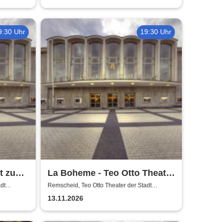
9:30 Uhr
19:30 Uhr
t zu
La Boheme - Teo Otto Theater
der Stadt Remscheid
dt
Remscheid, Teo Otto Theater der Stadt
Remscheid
13.11.2026