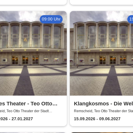
09:00 Uhr
1
s Theater - Teo Otto
Klangkosmos - Die Wel
er der Stadt Remscheid
Gast in Remscheid
d, Teo Otto Theater der Stadt
Remscheid, Teo Otto Theater der Sta
eid
Remscheid
2026 - 27.01.2027
15.09.2026 - 09.06.2027