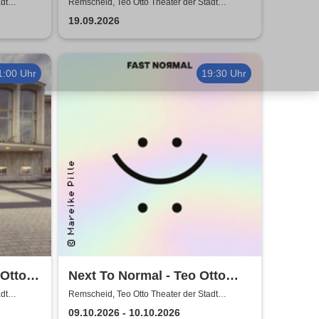
tadt
Otto Theater der Stadt
dt
Remscheid, Teo Otto Theater der Stadt
Remscheid
Remscheid
19.09.2026
1:00 Uhr
19:30 Uhr
 Otto
Next To Normal - Teo Otto
scheid
Theater der Stadt Remscheid
dt
Remscheid, Teo Otto Theater der Stadt
Remscheid
09.10.2026 - 10.10.2026