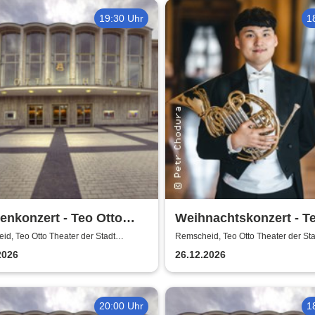
19:30 Uhr
1
enkonzert - Teo Otto
Weihnachtskonzert - T
er der Stadt Remscheid
Theater der Stadt Rem
d, Teo Otto Theater der Stadt
Remscheid, Teo Otto Theater der Sta
eid
Remscheid
2026
26.12.2026
20:00 Uhr
1