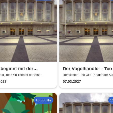
 beginnt mit der
Der Vogelhändler - Teo
ucht - Teo Otto Theater
Theater der Stadt Rem
d, Teo Otto Theater der Stadt
Remscheid, Teo Otto Theater der Sta
eid
Remscheid
2027
07.03.2027
16:00 Uhr
1