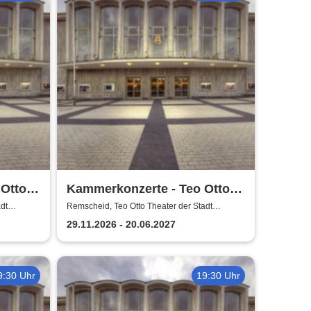
 Otto
Kammerkonzerte - Teo Otto
scheid
Theater der Stadt Remscheid
dt
Remscheid, Teo Otto Theater der Stadt
Remscheid
29.11.2026 - 20.06.2027
9:30 Uhr
19:30 Uhr