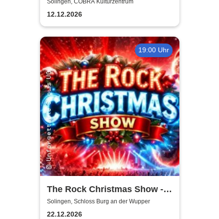
Love - Tour 2026/2027
Solingen, COBRA Kulturzentrum
12.12.2026
19:00 Uhr
The Rock Christmas Show -
Schloss Burg an der Wupper
Solingen, Schloss Burg an der Wupper
22.12.2026