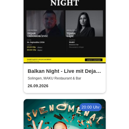
Balkan Night - Live mit Dejan
Crnogorevi & Tijana Gaji
Solingen, MAKU Restaurant & Bar
26.09.2026
20:00 Uhr