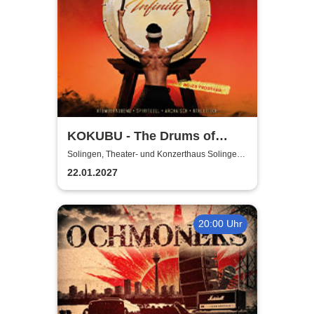
KOKUBU - The Drums of
Japan - "INFINITY"-Tour
Solingen, Theater- und Konzerthaus Solingen
Pina-Bausch-Saal
2026/2027
22.01.2027
20:00 Uhr