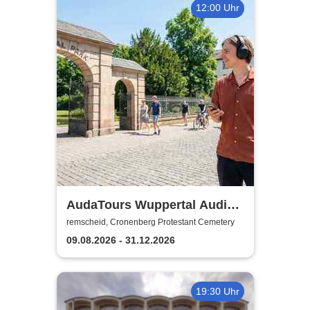
12:00 Uhr
AudaTours Wuppertal Audio-
Tour: Cronenberger
remscheid, Cronenberg Protestant Cemetery
Chroniken – Industrie, Glaube
09.08.2026 - 31.12.2026
und Erbe
19:30 Uhr