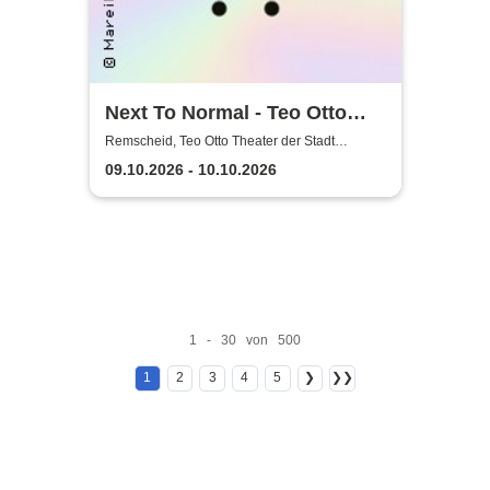
Next To Normal - Teo Otto
Theater der Stadt Remscheid
Remscheid, Teo Otto Theater der Stadt
Remscheid
09.10.2026 - 10.10.2026
1 - 30 von 500
1
2
3
4
5
❯
❯❯