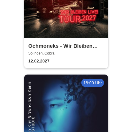
Ochmoneks - Wir Bleiben
Live! Tour 2027
Solingen, Cobra
12.02.2027
18:00 Uhr