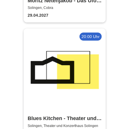
Moritz Netenjakob - Das Ufo
parkt falsch
Solingen, Cobra
29.04.2027
20:00 Uhr
Blues Kitchen - Theater und
Orchester Heidelberg
Solingen, Theater und Konzerthaus Solingen