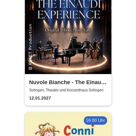
Nuvole Bianche - The Einaudi
Experience - Original Tribute
Solingen, Theater und Konzerthaus Solingen
from Italy
12.01.2027
16:00 Uhr