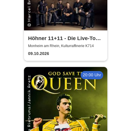
Höhner 11+11 - Die Live-Tour
2025/26
Monheim am Rhein, Kulturraffinerie K714
09.10.2026
20:00 Uhr