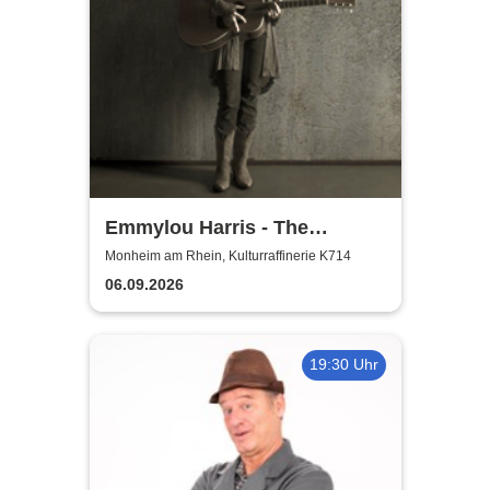
Emmylou Harris - The
European Farewell Tour
Monheim am Rhein, Kulturraffinerie K714
06.09.2026
19:30 Uhr