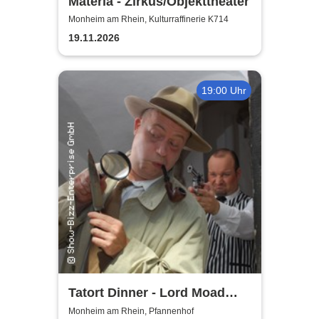
Materia - Zirkus/Objekttheater
Monheim am Rhein, Kulturraffinerie K714
19.11.2026
19:00 Uhr
Tatort Dinner - Lord Moad
lässt bitten!
Monheim am Rhein, Pfannenhof