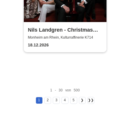
Nils Landgren - Christmas
With My Friends
Monheim am Rhein, Kulturraffinerie K714
18.12.2026
1 - 30 von 500
1
2
3
4
5
❯
❯❯