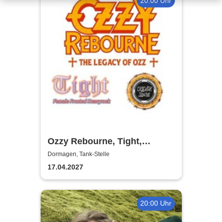
20:00 Uhr
Ozzy Rebourne, Tight,
Cracker Jamm
Dormagen, Tank-Stelle
17.04.2027
20:00 Uhr