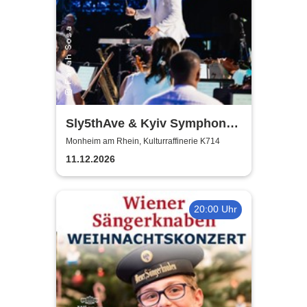
Sly5thAve & Kyiv Symphony
Orchestra
Monheim am Rhein, Kulturraffinerie K714
11.12.2026
20:00 Uhr