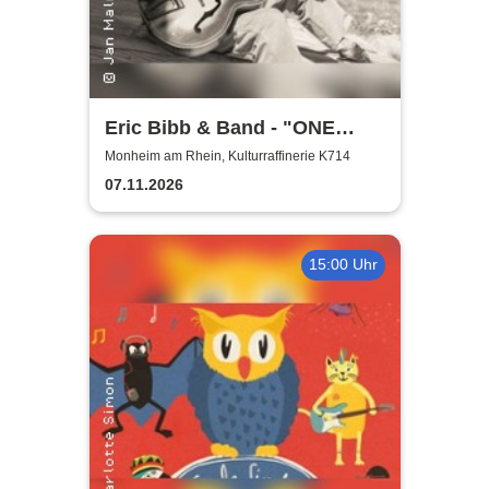
Eric Bibb & Band - "ONE
MISSISSIPPI" World Tour
Monheim am Rhein, Kulturraffinerie K714
2026
07.11.2026
15:00 Uhr