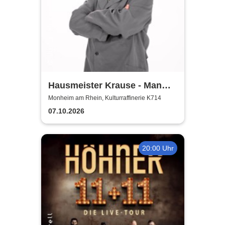
Hausmeister Krause - Man
lebt nur zweimal
Monheim am Rhein, Kulturraffinerie K714
07.10.2026
20:00 Uhr