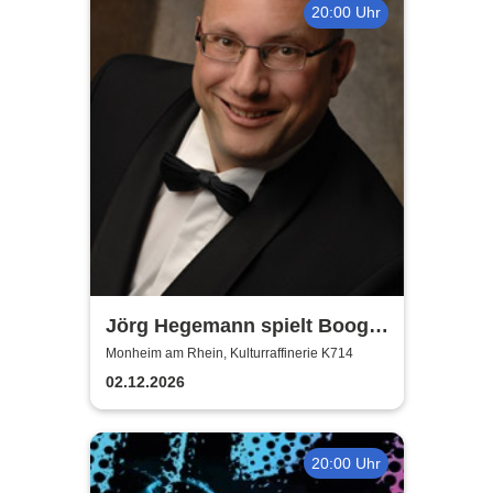
20:00 Uhr
Jörg Hegemann spielt Boogie
Woogie
Monheim am Rhein, Kulturraffinerie K714
02.12.2026
20:00 Uhr