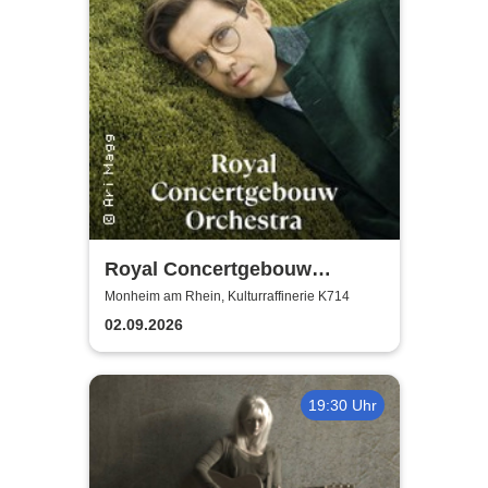
Royal Concertgebouw
Orchestra | Víkingur Ólafsson
Monheim am Rhein, Kulturraffinerie K714
02.09.2026
19:30 Uhr