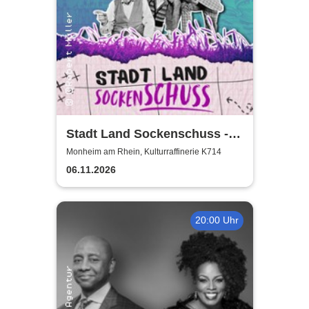
Stadt Land Sockenschuss -
Kabarett-Theater Distel
Monheim am Rhein, Kulturraffinerie K714
06.11.2026
20:00 Uhr