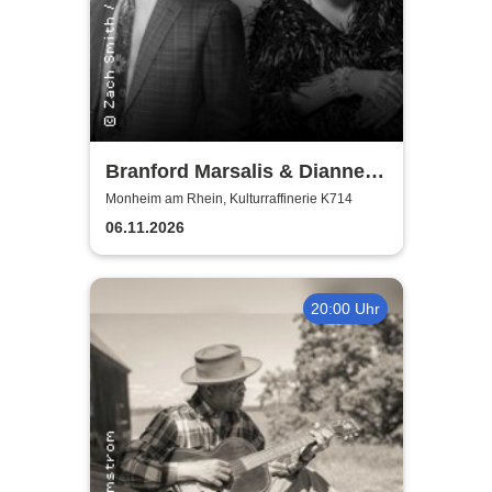
Branford Marsalis & Dianne
Reeves celebrate John
Monheim am Rhein, Kulturraffinerie K714
Coltrane
06.11.2026
20:00 Uhr