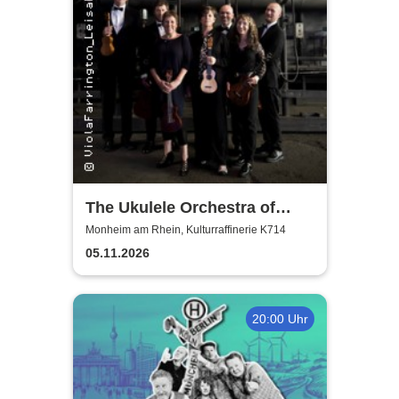
The Ukulele Orchestra of
Great Britain
Monheim am Rhein, Kulturraffinerie K714
05.11.2026
20:00 Uhr