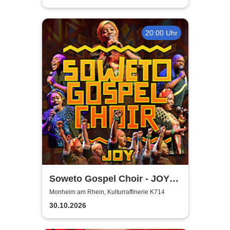
20:00 Uhr
Soweto Gospel Choir - JOY!
(Zulu: Injabulo)
Monheim am Rhein, Kulturraffinerie K714
30.10.2026