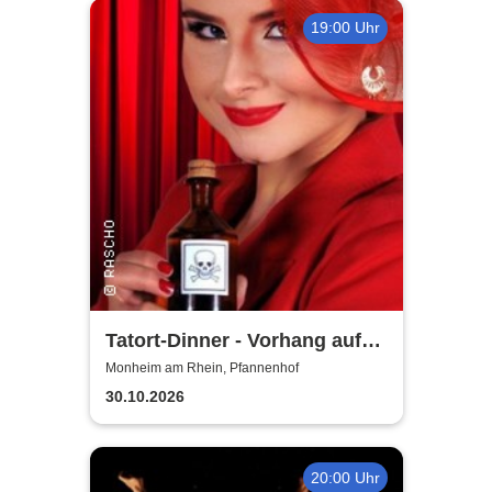
19:00 Uhr
Tatort-Dinner - Vorhang auf
für Mord
Monheim am Rhein, Pfannenhof
30.10.2026
20:00 Uhr