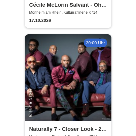
Cécile McLorin Salvant - Oh
Snap - Germany 2026
Monheim am Rhein, Kulturraffinerie K714
17.10.2026
20:00 Uhr
Naturally 7 - Closer Look - 25