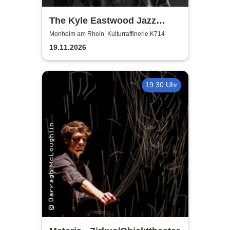
The Kyle Eastwood Jazz
Quintet
Monheim am Rhein, Kulturraffinerie K714
19.11.2026
19:30 Uhr