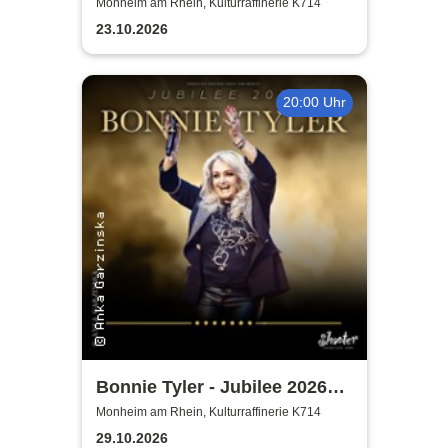
Years of Naturally 7
Monheim am Rhein, Kulturraffinerie K714
23.10.2026
20:00 Uhr
Bonnie Tyler - Jubilee 2026
Tournee
Monheim am Rhein, Kulturraffinerie K714
29.10.2026