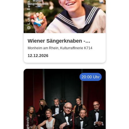
Wiener Sängerknaben -
Weihnachtskonzert
Monheim am Rhein, Kulturraffinerie K714
12.12.2026
20:00 Uhr