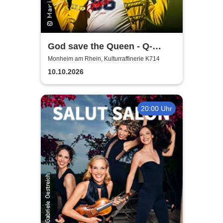
God save the Queen - Q-
Revival Band
Monheim am Rhein, Kulturraffinerie K714
10.10.2026
20:00 Uhr