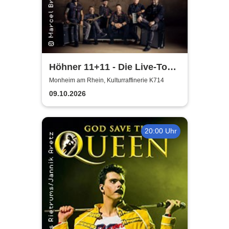
Höhner 11+11 - Die Live-Tour
2025/26
Monheim am Rhein, Kulturraffinerie K714
09.10.2026
20:00 Uhr