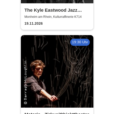
The Kyle Eastwood Jazz
Quintet
Monheim am Rhein, Kulturraffinerie K714
19.11.2026
19:30 Uhr