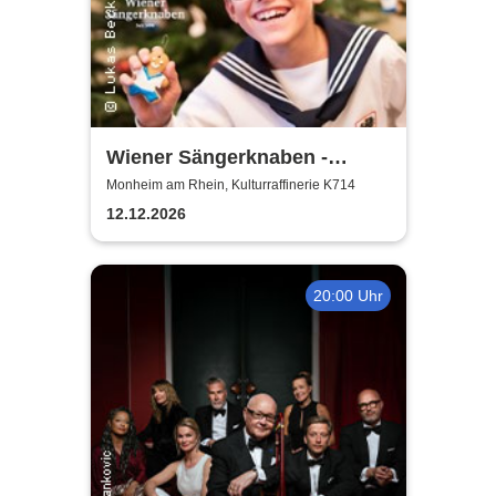
Wiener Sängerknaben -
Weihnachtskonzert
Monheim am Rhein, Kulturraffinerie K714
12.12.2026
20:00 Uhr