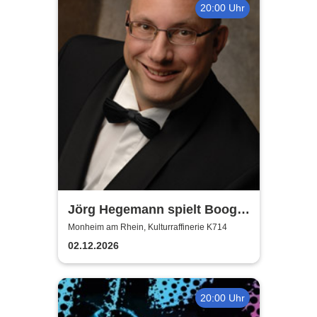
20:00 Uhr
Jörg Hegemann spielt Boogie
Woogie
Monheim am Rhein, Kulturraffinerie K714
02.12.2026
20:00 Uhr