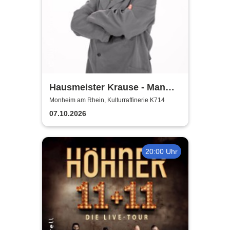
Hausmeister Krause - Man
lebt nur zweimal
Monheim am Rhein, Kulturraffinerie K714
07.10.2026
20:00 Uhr