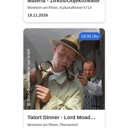
Materia - Zirkus/Objekttheater
Monheim am Rhein, Kulturraffinerie K714
19.11.2026
19:00 Uhr
Tatort Dinner - Lord Moad
lässt bitten!
Monheim am Rhein, Pfannenhof