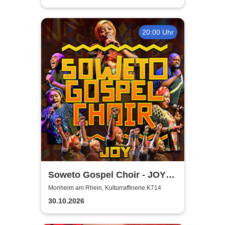
20:00 Uhr
Soweto Gospel Choir - JOY!
(Zulu: Injabulo)
Monheim am Rhein, Kulturraffinerie K714
30.10.2026