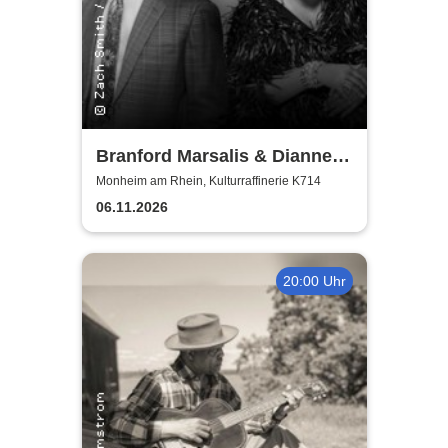
Branford Marsalis & Dianne
Reeves celebrate John
Monheim am Rhein, Kulturraffinerie K714
Coltrane
06.11.2026
20:00 Uhr