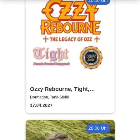
20:00 Uhr
Ozzy Rebourne, Tight,
Cracker Jamm
Dormagen, Tank-Stelle
17.04.2027
20:00 Uhr