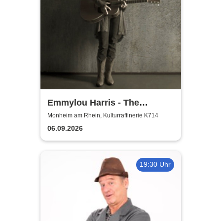
Emmylou Harris - The
European Farewell Tour
Monheim am Rhein, Kulturraffinerie K714
06.09.2026
19:30 Uhr