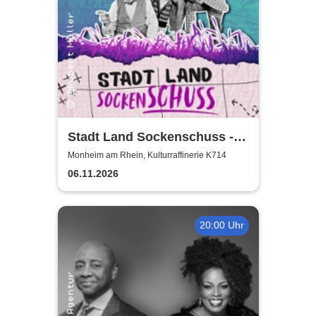
Stadt Land Sockenschuss -
Kabarett-Theater Distel
Monheim am Rhein, Kulturraffinerie K714
06.11.2026
20:00 Uhr