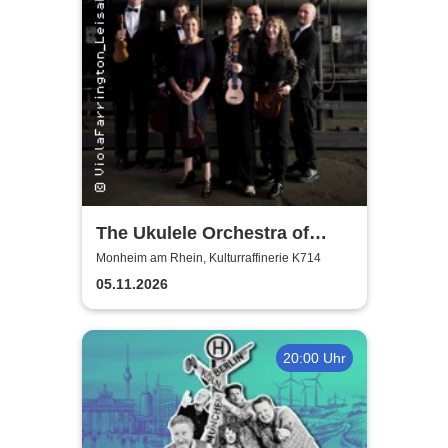
The Ukulele Orchestra of
Great Britain
Monheim am Rhein, Kulturraffinerie K714
05.11.2026
20:00 Uhr