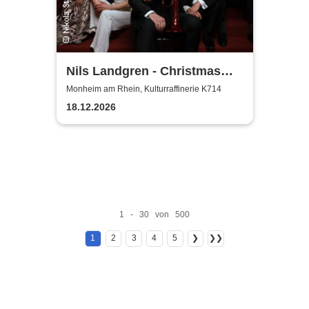
Nils Landgren - Christmas
With My Friends
Monheim am Rhein, Kulturraffinerie K714
18.12.2026
1 - 30 von 500
1
2
3
4
5
❯
❯❯