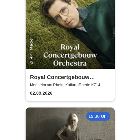
Royal Concertgebouw
Orchestra | Víkingur Ólafsson
Monheim am Rhein, Kulturraffinerie K714
02.09.2026
19:30 Uhr