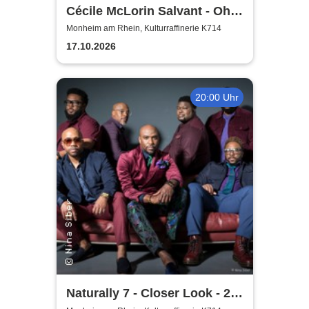
Cécile McLorin Salvant - Oh
Snap - Germany 2026
Monheim am Rhein, Kulturraffinerie K714
17.10.2026
20:00 Uhr
Naturally 7 - Closer Look - 25