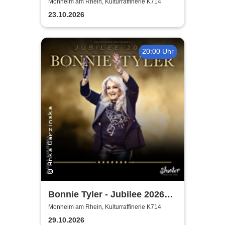
Years of Naturally 7
Monheim am Rhein, Kulturraffinerie K714
23.10.2026
20:00 Uhr
Bonnie Tyler - Jubilee 2026
Tournee
Monheim am Rhein, Kulturraffinerie K714
29.10.2026