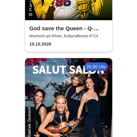
God save the Queen - Q-
Revival Band
Monheim am Rhein, Kulturraffinerie K714
10.10.2026
20:00 Uhr