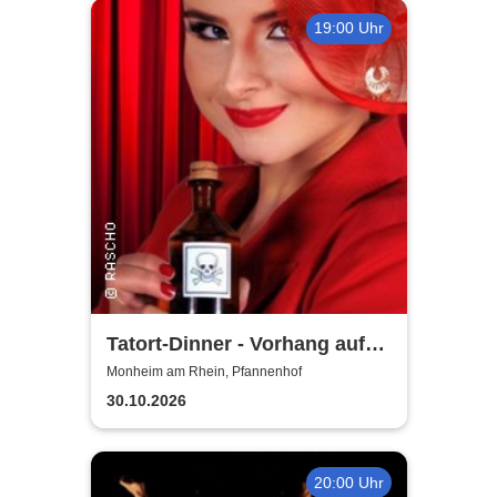
19:00 Uhr
Tatort-Dinner - Vorhang auf
für Mord
Monheim am Rhein, Pfannenhof
30.10.2026
20:00 Uhr