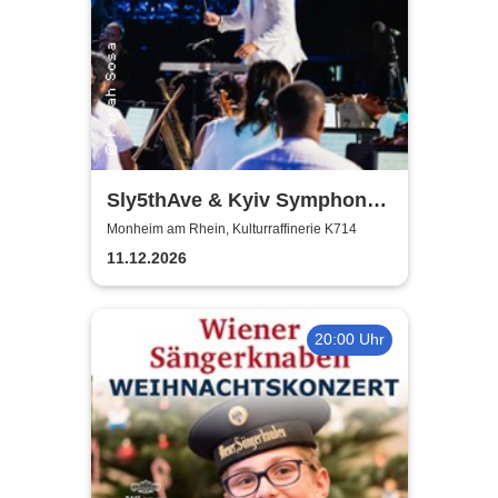
Sly5thAve & Kyiv Symphony
Orchestra
Monheim am Rhein, Kulturraffinerie K714
11.12.2026
20:00 Uhr