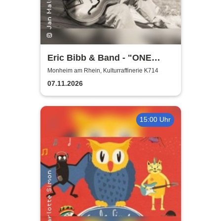
Eric Bibb & Band - "ONE
MISSISSIPPI" World Tour
Monheim am Rhein, Kulturraffinerie K714
2026
07.11.2026
15:00 Uhr