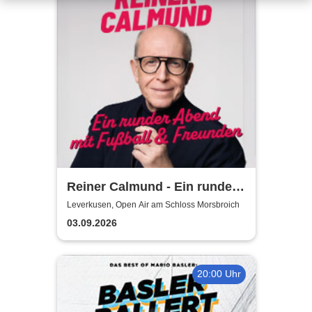
Reiner Calmund - Ein runder
Abend mit Fußball &
Leverkusen, Open Air am Schloss Morsbroich
Freunden
03.09.2026
20:00 Uhr