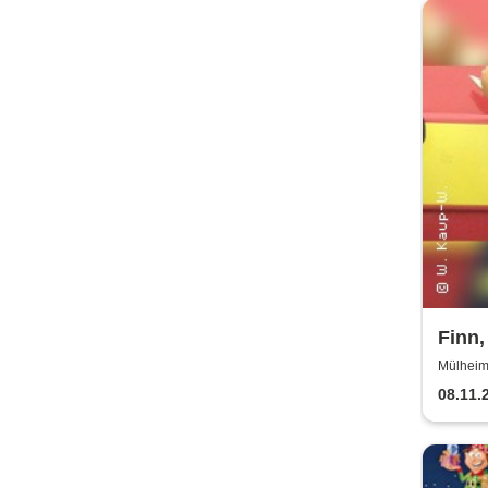
Finn,
Wodo
Mülheim
Ringlok
Ring
08.11.