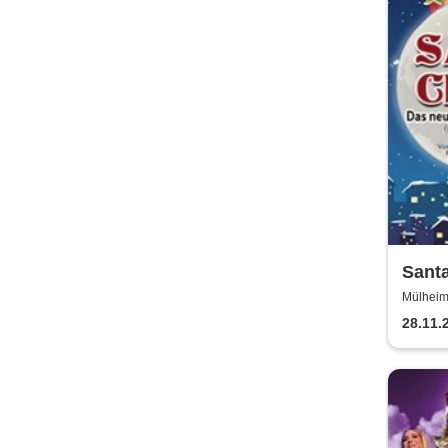
Santa
Weihn
Mülheim 
nur) 
28.11.