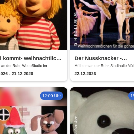
 kommt- weihnachtlich |
Der Nussknacker -
Studio im
Zauberhaftes
 an der Ruhr, WodoStudio im
Mülheim an der Ruhr, Stadthalle Mü
schuppen Ruhr
lokschuppen Ruhr
Weihnachtsballett für 
2026 - 21.12.2026
22.12.2026
und Alt
12:00 Uhr
1