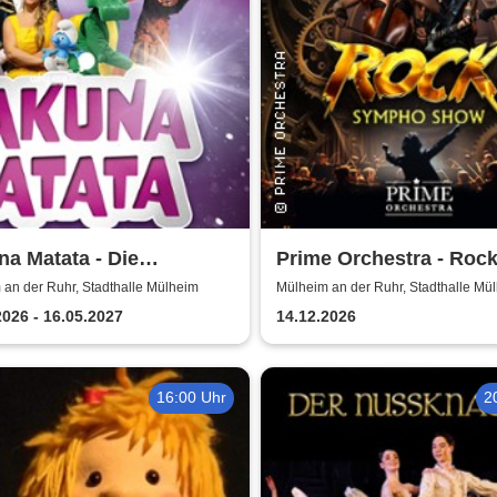
a Matata - Die
Prime Orchestra - Roc
gartige große
Sympho Show
an der Ruhr, Stadthalle Mülheim
Mülheim an der Ruhr, Stadthalle Mü
ermusical-Gala
2026 - 16.05.2027
14.12.2026
16:00 Uhr
2