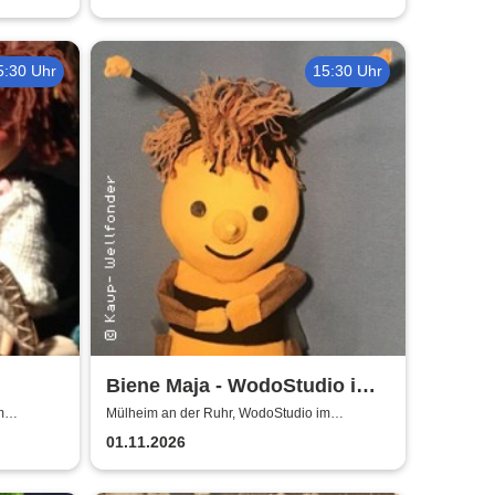
5:30 Uhr
15:30 Uhr
Biene Maja - WodoStudio im
Ringlokschuppen Ruhr
m
Mülheim an der Ruhr, WodoStudio im
Ringlokschuppen Ruhr
01.11.2026