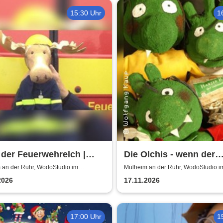
15:30 Uhr
1
 der Feuerwehrelch |
Die Olchis - wenn der
Studio im
Babysitter kommt
 an der Ruhr, WodoStudio im
Mülheim an der Ruhr, WodoStudio i
schuppen Ruhr
Ringlokschuppen Ruhr
lokschuppen Ruhr
2026
17.11.2026
17:00 Uhr
1