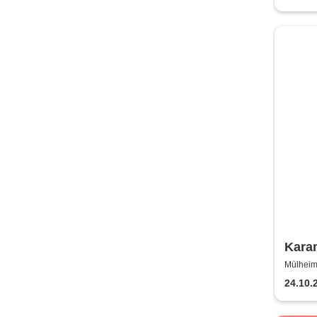
Kara
Circ
Mülheim 
Drehere
24.10.