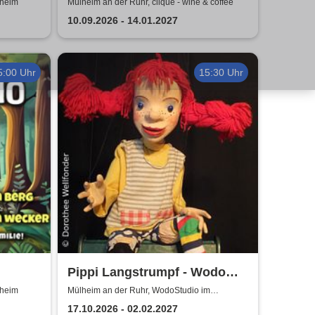
tra
an der Ruhr
lheim
Mülheim an der Ruhr, clique - wine & coffee
10.09.2026 - 14.01.2027
5:00 Uhr
15:30 Uhr
Pippi Langstrumpf - Wodo
er
Puppenspiel
lheim
Mülheim an der Ruhr, WodoStudio im
Ringlokschuppen Ruhr
 von
17.10.2026 - 02.02.2027