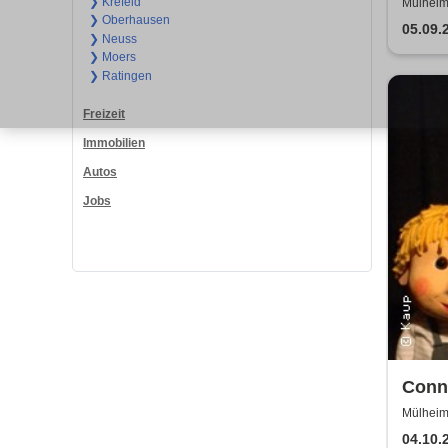
Silve
❯ Krefeld
Mülheim 
❯ Oberhausen
05.09.
❯ Neuss
❯ Moers
❯ Ratingen
Freizeit
Immobilien
Autos
Jobs
Conni
für a
Mülheim
Ringlok
04.10.