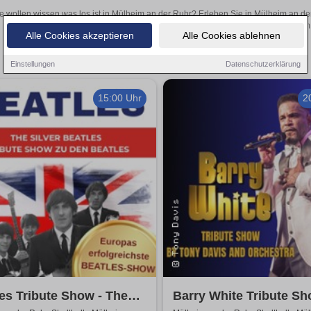
e wollen wissen was los ist in Mülheim an der Ruhr? Erleben Sie in Mülheim an de
inspirierende Theateraufführungen oder aufregende Veranstaltungen in Mülheim an
Alle Cookies akzeptieren
Alle Cookies ablehnen
Einstellungen
Datenschutzerklärung
15:00 Uhr
2
es Tribute Show - The
Barry White Tribute S