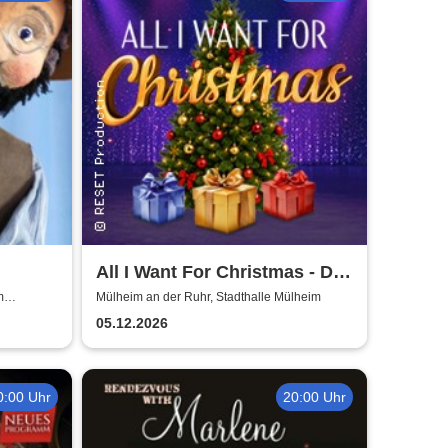
All I Want For Christmas - Die
tudio
besten Weihnachts-Pop-
m
Mülheim an der Ruhr, Stadthalle Mülheim
uhr
Classics
05.12.2026
0:00 Uhr
20:00 Uhr