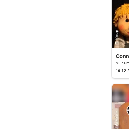
Conni
Wodo
Mülheim
Ringlok
Ring
19.12.