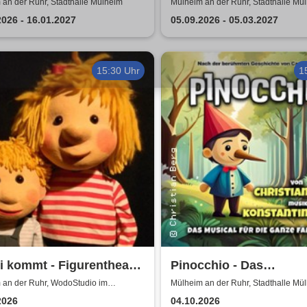
r Beatles
Tony Davis and Orches
an der Ruhr, Stadthalle Mülheim
Mülheim an der Ruhr, Stadthalle Mü
2026 - 16.01.2027
05.09.2026 - 05.03.2027
15:30 Uhr
1
 kommt - Figurentheater
Pinocchio - Das
lle ab 4 Jahren
Kindermusical: Nach d
 an der Ruhr, WodoStudio im
Mülheim an der Ruhr, Stadthalle Mü
schuppen Ruhr
berühmten Geschichte
2026
04.10.2026