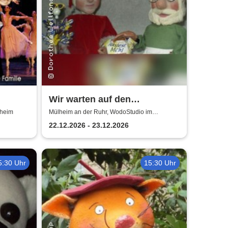
Wir warten auf den
Weihnachtsmann |
lheim
Mülheim an der Ruhr, WodoStudio im
Ringlokschuppen Ruhr
Jung
WodoStudio im
22.12.2026 - 23.12.2026
Ringlokschuppen Ruhr
5:30 Uhr
15:30 Uhr