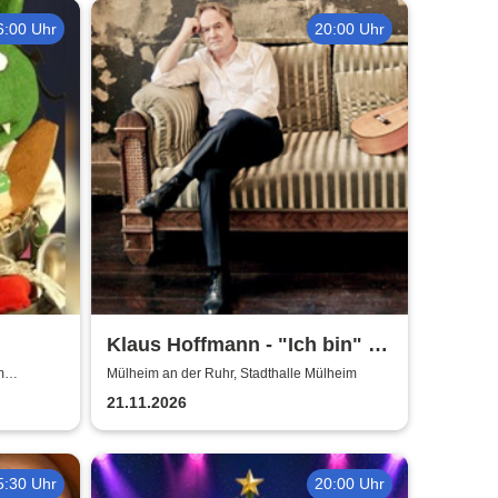
6:00 Uhr
20:00 Uhr
Klaus Hoffmann - "Ich bin" -
Tour 2026
m
Mülheim an der Ruhr, Stadthalle Mülheim
21.11.2026
5:30 Uhr
20:00 Uhr