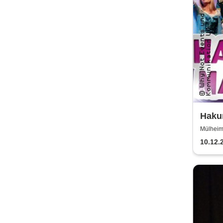
Hakun
einzi
Mülheim 
Kind
10.12.