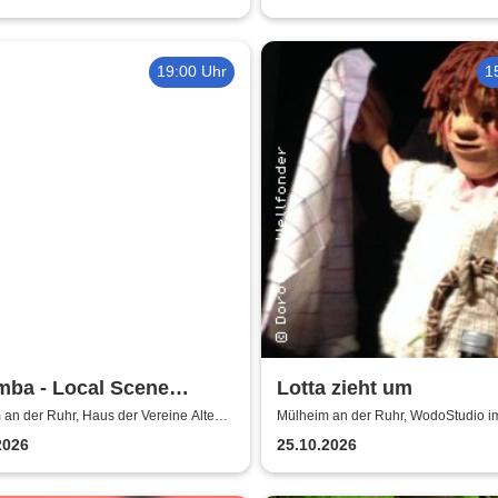
Carlo Collodi
19:00 Uhr
1
mba - Local Scene
Lotta zieht um
us
an der Ruhr, Haus der Vereine Alte
Mülheim an der Ruhr, WodoStudio i
i Mülheim an der Ruhr
Ringlokschuppen Ruhr
2026
25.10.2026