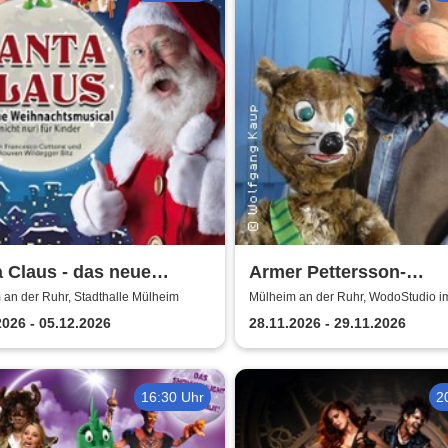
 Claus - das neue
Armer Pettersson-
achtsmusical (nicht
weihnachtlich | WodoS
an der Ruhr, Stadthalle Mülheim
Mülheim an der Ruhr, WodoStudio i
Ringlokschuppen Ruhr
für Kinder
im Ringlokschuppen R
2026 - 05.12.2026
28.11.2026 - 29.11.2026
16:30 Uhr
2