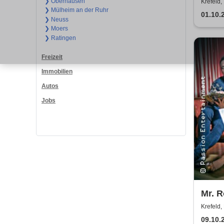
❯ Oberhausen
Krefeld, 
❯ Mülheim an der Ruhr
01.10.
❯ Neuss
❯ Moers
❯ Ratingen
Freizeit
Immobilien
Autos
Jobs
Mr. R
Stewa
Krefeld, 
seate
09.10.