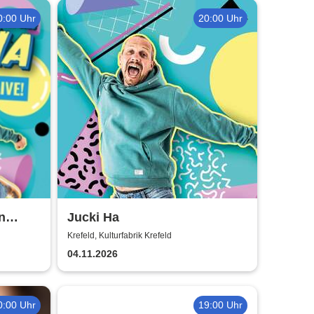
0:00 Uhr
20:00 Uhr
n
Jucki Ha
nes
Krefeld, Kulturfabrik Krefeld
04.11.2026
0:00 Uhr
19:00 Uhr