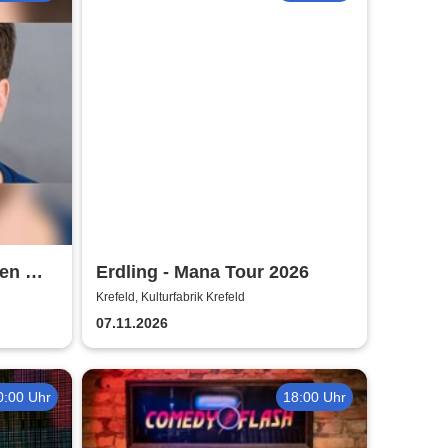
en mit
Erdling - Mana Tour 2026
ich
Krefeld, Kulturfabrik Krefeld
07.11.2026
0:00 Uhr
18:00 Uhr