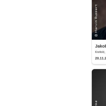
Jakob
Meis
Krefeld, 
20.11.