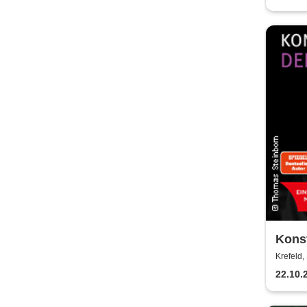
Konst
Liebe
Krefeld
22.10.