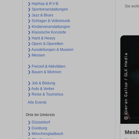
❯ HipHop & R’n‘B
Sie woll
❯ Sportveranstaltungen
❯ Jazz & Blues
❯ Schlager & Volksmusik
❯ Kinderveranstaltungen
❯ Klassische Konzerte
❯ Hard & Heavy
❯ Opern & Operetten
❯ Ausstellungen & Museen
❯ Messen
❯ Freizeit & Aktivitäten
❯ Bauen & Wohnen
❯ Job & Bildung
❯ Auto & Verker
❯ Reise & Tourismus
Alle Events
Orte im Umkreis
❯ Düsseldorf
❯ Duisburg
Mesh 
❯ Mönchengladbach