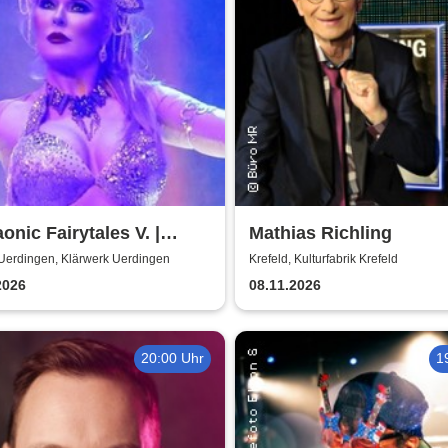
onic Fairytales V. |
Mathias Richling
rn Bellydance-
-Uerdingen, Klärwerk Uerdingen
Krefeld, Kulturfabrik Krefeld
revue
2026
08.11.2026
20:00 Uhr
1