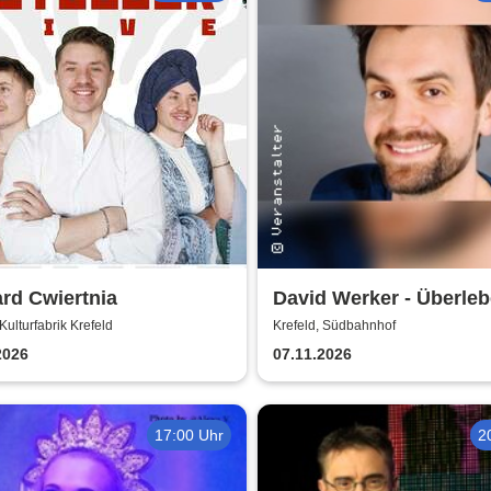
rd Cwiertnia
David Werker - Überleb
40 - Langsam gewöhn' 
Kulturfabrik Krefeld
Krefeld, Südbahnhof
mich an mich!
2026
07.11.2026
17:00 Uhr
2