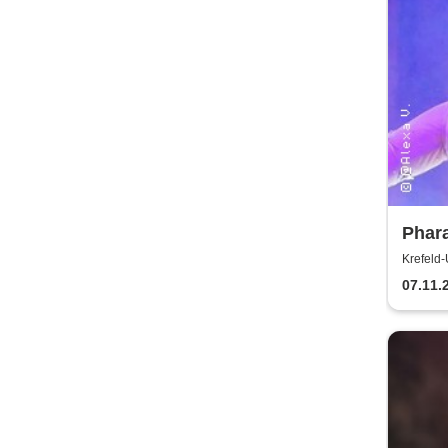
Phara
Mode
Krefeld
Tanz
07.11.