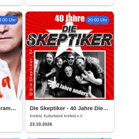
0:00 Uhr
20:00 Uhr
Bram
Die Skeptiker - 40 Jahre Die
Skeptiker
Krefeld, Kulturfabrik Krefeld e.V.
23.10.2026