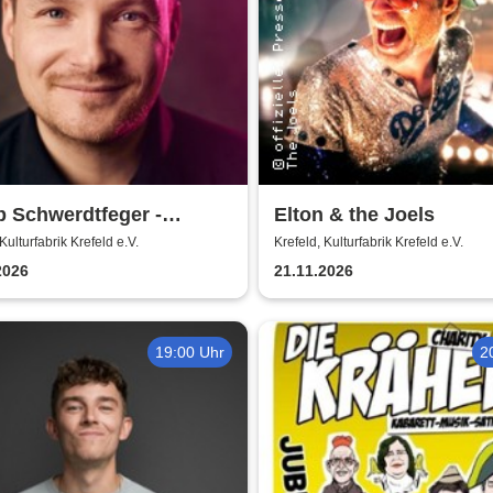
 Schwerdtfeger -
Elton & the Joels
terwerk
Kulturfabrik Krefeld e.V.
Krefeld, Kulturfabrik Krefeld e.V.
2026
21.11.2026
19:00 Uhr
2