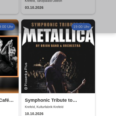
2026
Krefeld, Tanzpalast Odeon
03.10.2026
9:00 Uhr
19:00 Uhr
Café
Symphonic Tribute to
Metallica
Krefeld, Kulturfabrik Krefeld
10.10.2026