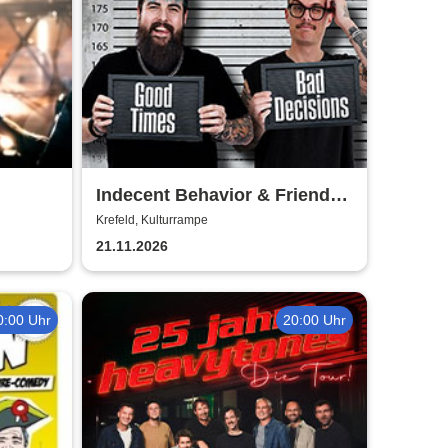
Indecent Behavior & Friends
Don't Lie
Krefeld, Kulturrampe
21.11.2026
0:00 Uhr
20:00 Uhr