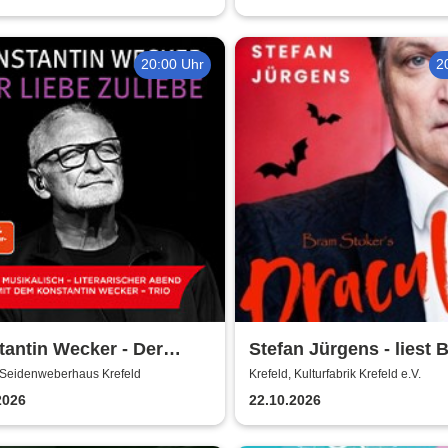
20:00 Uhr
2
antin Wecker - Der
Stefan Jürgens - liest 
 zuliebe
Stokers Dracula
, Seidenweberhaus Krefeld
Krefeld, Kulturfabrik Krefeld e.V.
2026
22.10.2026