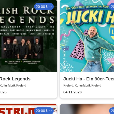
20:00 Uhr
2
 Rock Legends
Jucki Ha - Ein 90er-Tee
gefangen im Körper ei
Kulturfabrik Krefeld
Krefeld, Kulturfabrik Krefeld
Dads
2026
04.11.2026
20:00 Uhr
2