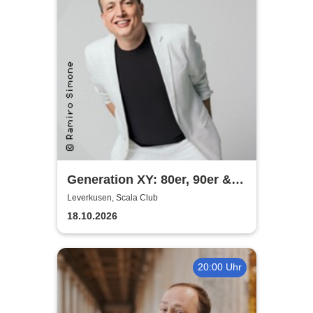
Generation XY: 80er, 90er &
das Leben heute - Die
Leverkusen, Scala Club
Comedy-Show mit Olaf Bossi
18.10.2026
20:00 Uhr