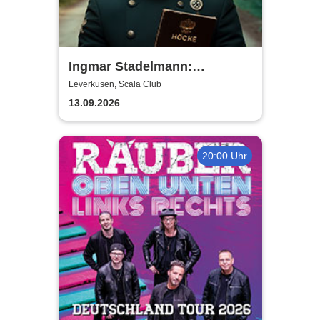
Ingmar Stadelmann:
Stadelmann liest Höcke - ein
Leverkusen, Scala Club
satirischer Diskurs
13.09.2026
20:00 Uhr