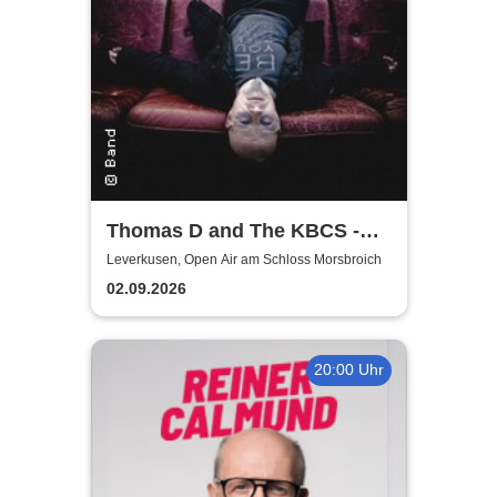
Thomas D and The KBCS -
Neocortex Tour 2026
Leverkusen, Open Air am Schloss Morsbroich
02.09.2026
20:00 Uhr