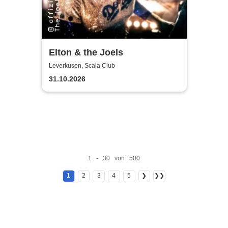
Elton & the Joels
Leverkusen, Scala Club
31.10.2026
1 - 30 von 500
1
2
3
4
5
❯
❯❯