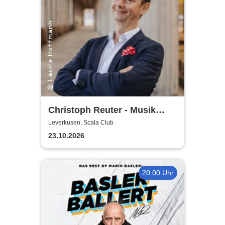
Christoph Reuter - Musik
macht sexy! (außer manche)
Leverkusen, Scala Club
23.10.2026
20:00 Uhr