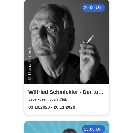
20:00 Uhr
Wilfried Schmickler - Der tut's
noch
Leverkusen, Scala Club
03.10.2026 - 26.11.2026
19:00 Uhr