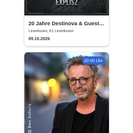
20 Jahre Destinova & Guests
| Explisz & Black Balloons
Leverkusen, K1 Leverkusen
09.10.2026
20:00 Uhr