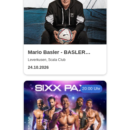
Mario Basler - BASLER
BALLERT - Best of
Leverkusen, Scala Club
24.10.2026
20:00 Uhr