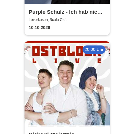
Purple Schulz - Ich hab nicht
ewig Zeit - Die Tour zum
Leverkusen, Scala Club
Siebzigsten
10.10.2026
20:00 Uhr