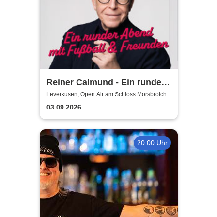
Reiner Calmund - Ein runder
Abend mit Fußball &
Leverkusen, Open Air am Schloss Morsbroich
Freunden
03.09.2026
20:00 Uhr