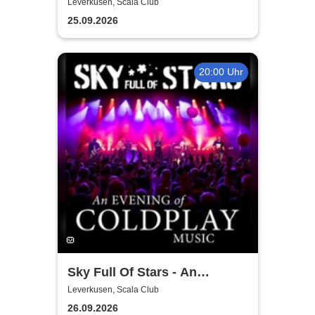
Leverkusen, Scala Club
25.09.2026
20:00 Uhr
Sky Full Of Stars - An
Evening Of Coldplay Music
Leverkusen, Scala Club
26.09.2026