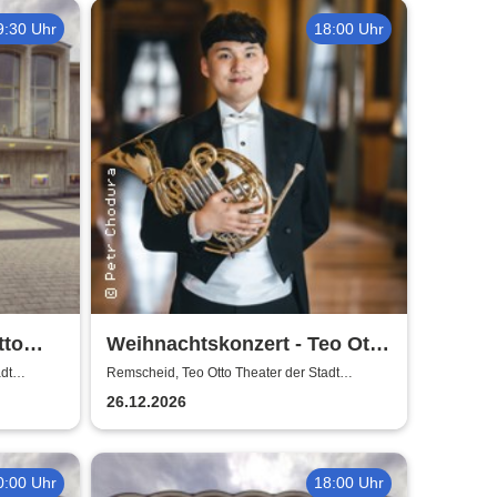
9:30 Uhr
18:00 Uhr
tto
Weihnachtskonzert - Teo Otto
scheid
Theater der Stadt Remscheid
dt
Remscheid, Teo Otto Theater der Stadt
Remscheid
26.12.2026
0:00 Uhr
18:00 Uhr