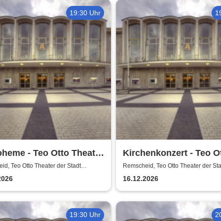
19:30 Uhr
1
heme - Teo Otto Theater
Kirchenkonzert - Teo O
Stadt Remscheid
Theater der Stadt Rem
d, Teo Otto Theater der Stadt
Remscheid, Teo Otto Theater der Sta
eid
Remscheid
2026
16.12.2026
19:30 Uhr
2