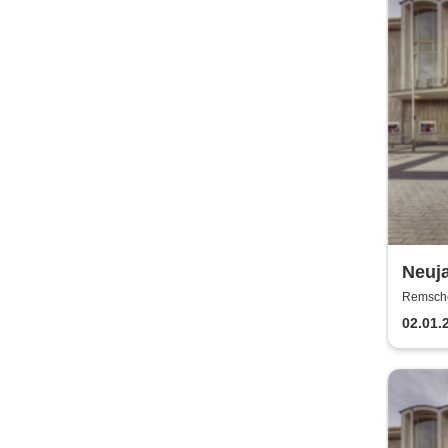
Neuja
Theat
Remschei
Remsch
02.01.