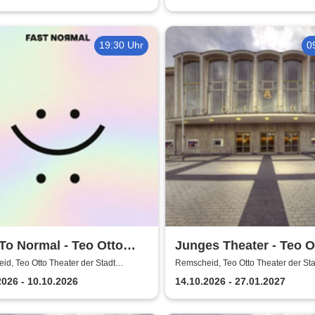
19:30 Uhr
0
To Normal - Teo Otto
Junges Theater - Teo O
er der Stadt Remscheid
Theater der Stadt Rem
d, Teo Otto Theater der Stadt
Remscheid, Teo Otto Theater der Sta
eid
Remscheid
2026 - 10.10.2026
14.10.2026 - 27.01.2027