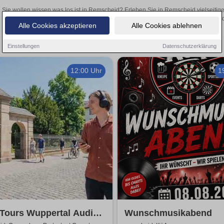
Sie wollen wissen was los ist in Remscheid? Erleben Sie in Remscheid vielseitig
Theateraufführungen oder aufregende Veranstaltungen in Remscheid –
Alle Cookies akzeptieren
Alle Cookies ablehnen
Einstellungen
Datenschutzerklärung
12:00 Uhr
1
Tours Wuppertal Audio-
Wunschmusikabend