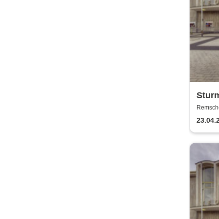
Sturm
Remschei
Remsch
23.04.