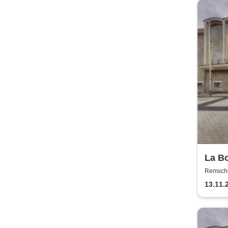
La Bo
der 
Remschei
Remsch
13.11.