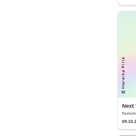
Next 
Theat
Remschei
Remsch
09.10.