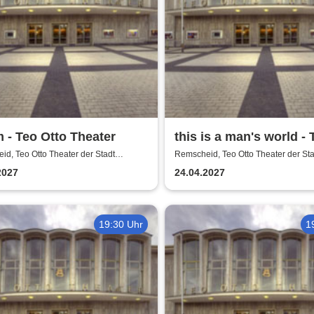
 - Teo Otto Theater
this is a man's world - 
Otto Theater
d, Teo Otto Theater der Stadt
Remscheid, Teo Otto Theater der Sta
eid
Remscheid
2027
24.04.2027
19:30 Uhr
1