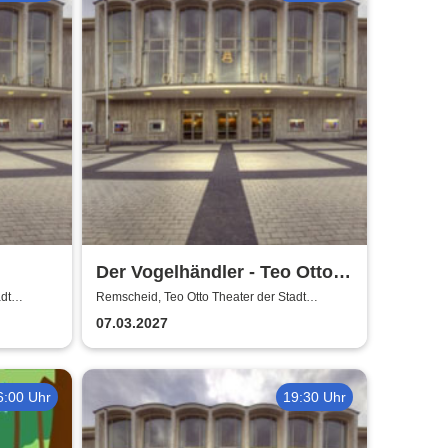
Der Vogelhändler - Teo Otto
heater
Theater der Stadt Remscheid
dt
Remscheid, Teo Otto Theater der Stadt
Remscheid
07.03.2027
6:00 Uhr
19:30 Uhr