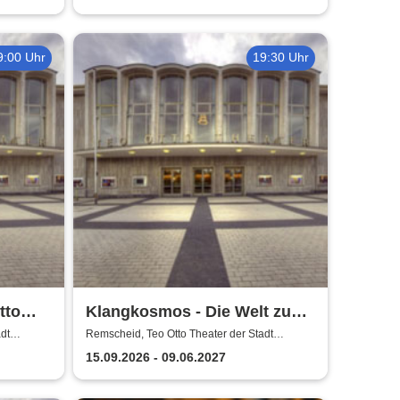
9:00 Uhr
19:30 Uhr
tto
Klangkosmos - Die Welt zu
scheid
Gast in Remscheid
dt
Remscheid, Teo Otto Theater der Stadt
Remscheid
15.09.2026 - 09.06.2027