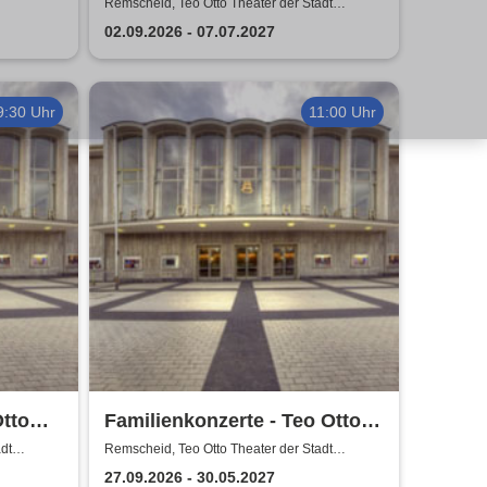
Teo Otto Theater der Stadt
Remscheid, Teo Otto Theater der Stadt
Remscheid
Remscheid
02.09.2026 - 07.07.2027
9:30 Uhr
11:00 Uhr
Otto
Familienkonzerte - Teo Otto
scheid
Theater der Stadt Remscheid
dt
Remscheid, Teo Otto Theater der Stadt
Remscheid
27.09.2026 - 30.05.2027