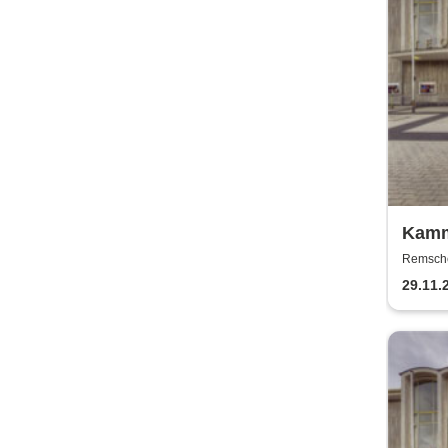
Kamm
Theat
Remschei
Remsch
29.11.