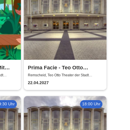
it
Prima Facie - Teo Otto
Theater
dt
Remscheid, Teo Otto Theater der Stadt
Remscheid
22.04.2027
9:30 Uhr
18:00 Uhr