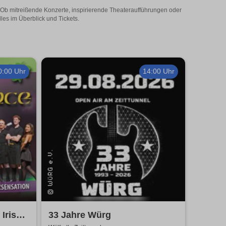
t! Ob mitreißende Konzerte, inspirierende Theateraufführungen oder
lles im Überblick und Tickets.
0:00 Uhr
14:00 Uhr
Irish
33 Jahre Würg