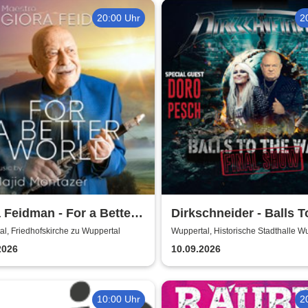
20:00 Uhr
2
 Feidman - For a Better
Dirkschneider - Balls T
d
Wall
l, Friedhofskirche zu Wuppertal
Wuppertal, Historische Stadthalle W
2026
10.09.2026
10:00 Uhr
2