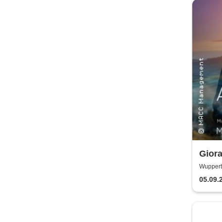
Giora
Worl
Wupperta
05.09.