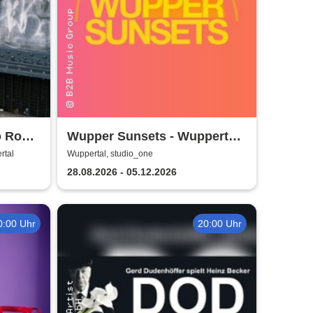
o Rock
Wupper Sunsets - Wuppertals
No. 1 Rooftop Event
rtal
Wuppertal, studio_one
28.08.2026 - 05.12.2026
0:00 Uhr
20:00 Uhr