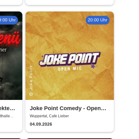
9:00 Uhr
20:00 Uhr
ekte
Joke Point Comedy - Open
Mic | Cafe Lieber
thalle
Wuppertal, Cafe Lieber
04.09.2026