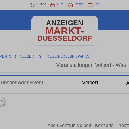
Event
Auto
Immo
Job
ANZEIGEN
MARKT-
DUESSELDORF
VENTS
❯
VELBERT
❯
FREIZEIT-ERLEBNISPARKS
Veranstaltungen Velbert - Was is
×
t
Alle Events in Velbert - Konzerte, Thea