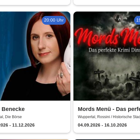
20:00 Uhr
1
a Benecke
Mords Menü - Das perf
Krimi Dinner
al, Die Börse
Wuppertal, Rossini / Historische Stad
Wuppertal
2026 - 11.12.2026
04.09.2026 - 16.10.2026