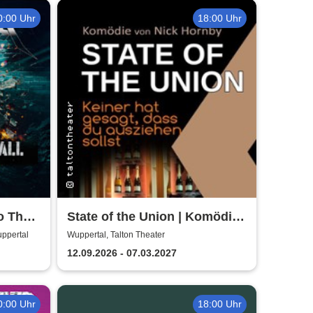
0:00 Uhr
18:00 Uhr
o The
State of the Union | Komödie
von Nick Hornby
uppertal
Wuppertal, Talton Theater
12.09.2026 - 07.03.2027
0:00 Uhr
18:00 Uhr