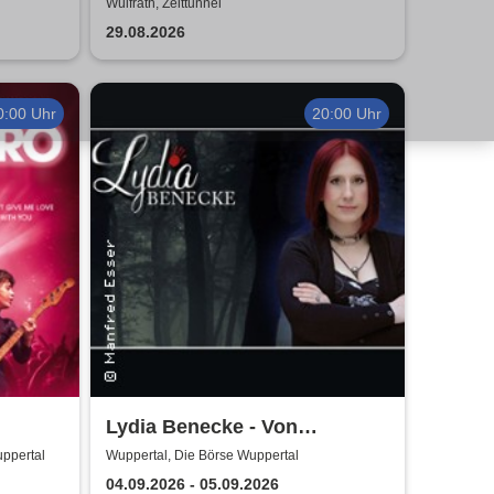
Wülfrath, Zeittunnel
29.08.2026
0:00 Uhr
20:00 Uhr
Lydia Benecke - Von
Hochstapelei, Betrug und
uppertal
Wuppertal, Die Börse Wuppertal
Gaslighting
04.09.2026 - 05.09.2026