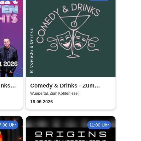
inks
Comedy & Drinks - Zum
Köhlerliesel
Wuppertal, Zum Köhlerliesel
18.09.2026
7:00 Uhr
11:00 Uhr