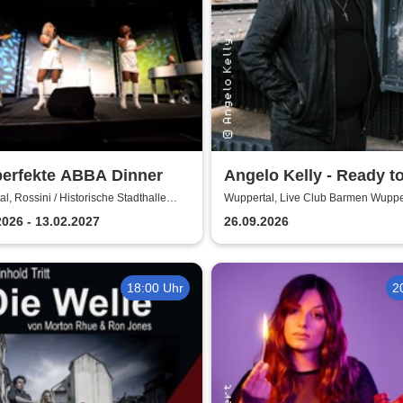
perfekte ABBA Dinner
Angelo Kelly - Ready t
- Tour 2026
l, Rossini / Historische Stadthalle
Wuppertal, Live Club Barmen Wuppe
al
2026 - 13.02.2027
26.09.2026
18:00 Uhr
2