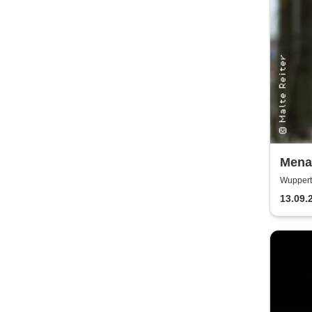
Mena
Klass
Wuppert
Gemeind
Klavie
13.09.
Meist