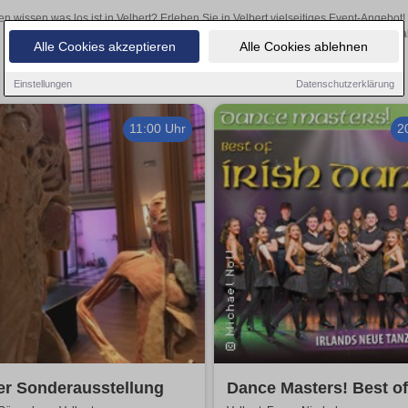
en wissen was los ist in Velbert? Erleben Sie in Velbert vielseitiges Event-Angebo
aufregende Veranstaltungen in Velbert – hier finden a
Alle Cookies akzeptieren
Alle Cookies ablehnen
Einstellungen
Datenschutzerklärung
11:00 Uhr
2
er Sonderausstellung
Dance Masters! Best of 