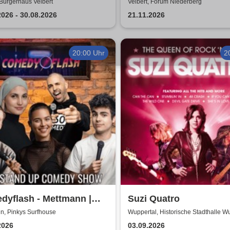
Dance
 Bürgerhaus Velbert
Velbert, Forum Niederberg
2026 - 30.08.2026
21.11.2026
20:00 Uhr
2
dyflash - Mettmann |
Suzi Quatro
ys Surfhouse
n, Pinkys Surfhouse
Wuppertal, Historische Stadthalle W
2026
03.09.2026