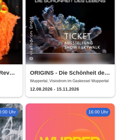
 Revue
ORIGINS - Die Schönheit des
volle
Lebens
Wuppertal, Visiodrom im Gaskessel Wuppertal
12.08.2026 - 15.11.2026
0:00 Uhr
16:00 Uhr