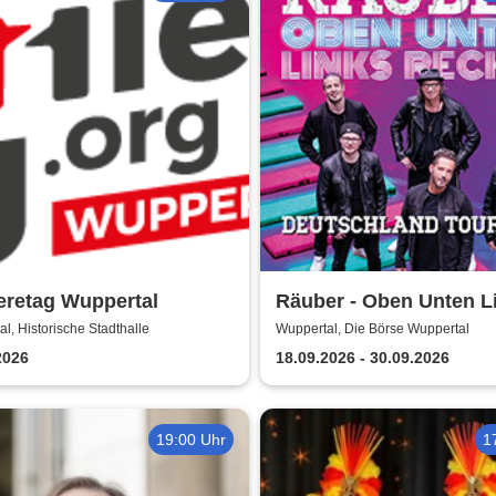
eretag Wuppertal
Räuber - Oben Unten L
Rechts
l, Historische Stadthalle
Wuppertal, Die Börse Wuppertal
2026
18.09.2026 - 30.09.2026
19:00 Uhr
1