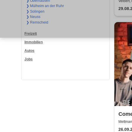
❯ Oberhausen
Velbert,
❯ Mülheim an der Ruhr
29.08.
❯ Solingen
❯ Neuss
❯ Remscheid
Freizeit
Immobilien
Autos
Jobs
Come
Pink
Mettman
26.09.