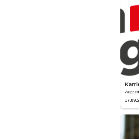
Karri
Wupperta
17.09.