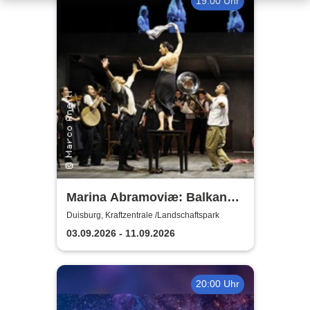
19:00 Uhr
Marina Abramoviæ: Balkan
Erotic Epic
Duisburg, Kraftzentrale /Landschaftspark
03.09.2026 - 11.09.2026
20:00 Uhr