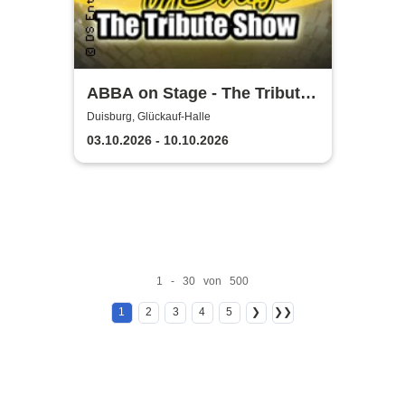
ABBA on Stage - The Tribute
Show
Duisburg, Glückauf-Halle
03.10.2026 - 10.10.2026
1 - 30 von 500
1
2
3
4
5
❯
❯❯