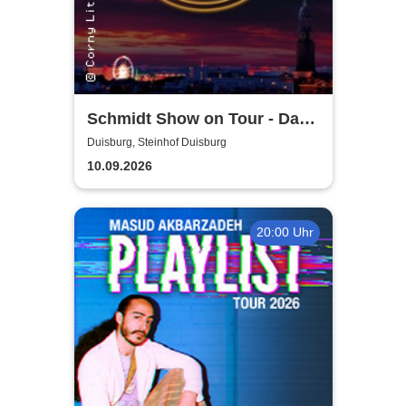
Schmidt Show on Tour - Das
Original von der Reeperbahn
Duisburg, Steinhof Duisburg
10.09.2026
20:00 Uhr