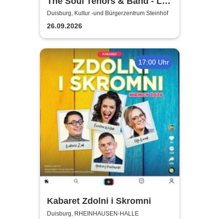
The Soul Tenors & Band - Let
The Good Times Roll
Duisburg, Kultur -und Bürgerzentrum Steinhof
26.09.2026
17:00 Uhr
Kabaret Zdolni i Skromni
Duisburg, RHEINHAUSEN-HALLE