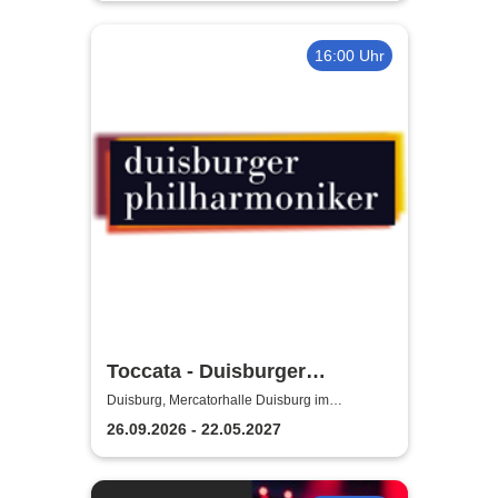
16:00 Uhr
Toccata - Duisburger
Philharmoniker
Duisburg, Mercatorhalle Duisburg im
CityPalais
26.09.2026 - 22.05.2027