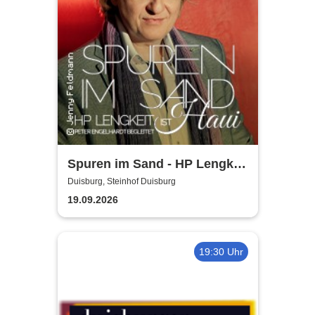
Spuren im Sand - HP Lengkeit
IST Haui
Duisburg, Steinhof Duisburg
19.09.2026
19:30 Uhr