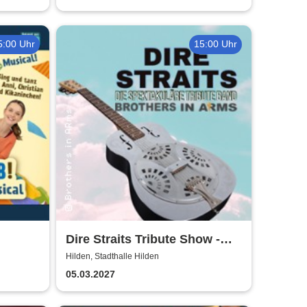
5:00 Uhr
15:00 Uhr
Dire Straits Tribute Show -
Brothers in Arms
Hilden, Stadthalle Hilden
05.03.2027