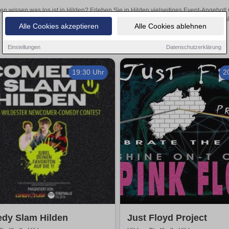
len wissen was los ist in Hilden? Erleben Sie in Hilden vielseitiges Event-Angebot
aufregende Veranstaltungen in Hilden – hier finden al
Alle Cookies akzeptieren
Alle Cookies ablehnen
Einstellungen
Datenschutzerklärung
19:30 Uhr
2
dy Slam Hilden
Just Floyd Project