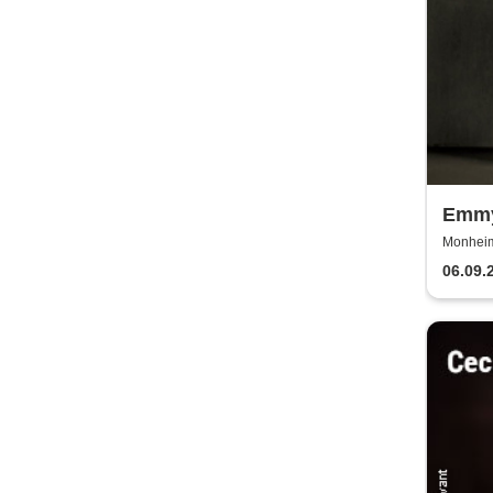
Emmy
Euro
Monheim 
06.09.