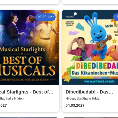
19:30 Uhr
1
al Starlights - Best of
Dibedibedab! - Das
cals
Kikaninchen-Musical
Stadthalle Hilden
Hilden, Stadthalle Hilden
2027
04.03.2027