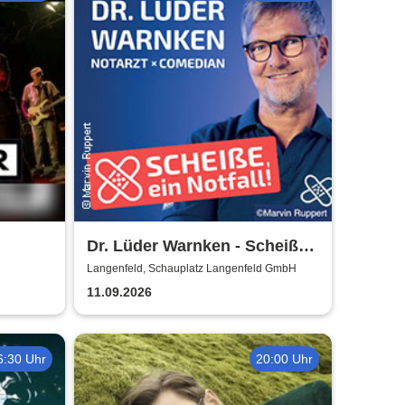
Dr. Lüder Warnken - Scheiße,
ein Notfall!
Langenfeld, Schauplatz Langenfeld GmbH
11.09.2026
6:30 Uhr
20:00 Uhr