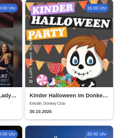
9:00 Uhr
16:00 Uhr
Ladys
Kinder Halloween im Donkey
ta) &
- by LuMi Event GmbH
Erkrath, Donkey Club
30.10.2026
0:00 Uhr
20:00 Uhr