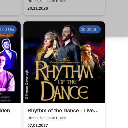
Moves. Die Show.
Hilden, Stadthalle Hilden
20.11.2026
0:00 Uhr
20:00 Uhr
lden
Rhythm of the Dance - Live
2027
Hilden, Stadthalle Hilden
07.01.2027