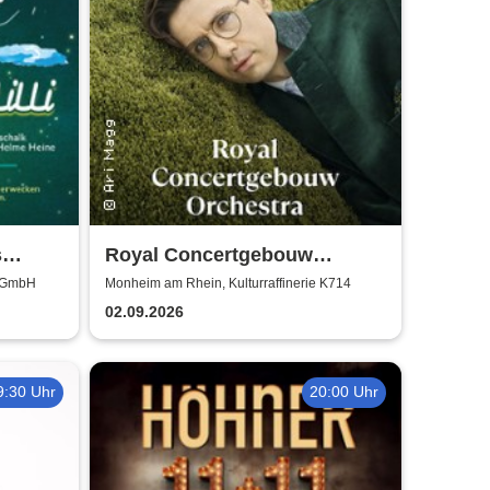
s
Royal Concertgebouw
für die
Orchestra | Víkingur Ólafsson
d GmbH
Monheim am Rhein, Kulturraffinerie K714
02.09.2026
9:30 Uhr
20:00 Uhr