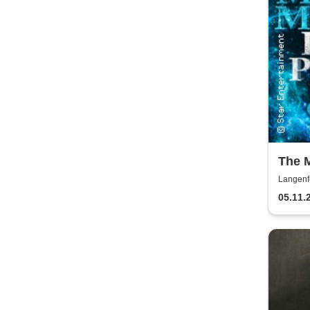
The M
Potte
Langenf
05.11.