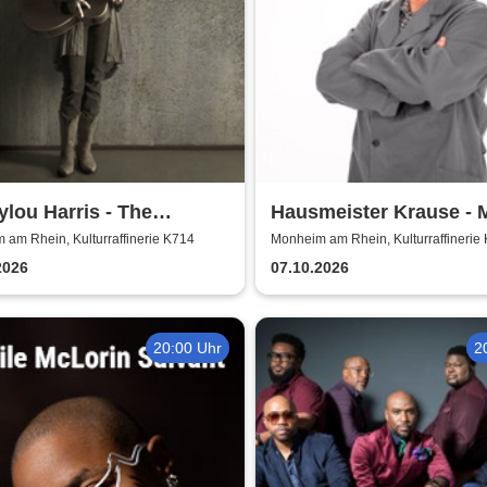
lou Harris - The
Hausmeister Krause - 
pean Farewell Tour
lebt nur zweimal
am Rhein, Kulturraffinerie K714
Monheim am Rhein, Kulturraffinerie
2026
07.10.2026
20:00 Uhr
2