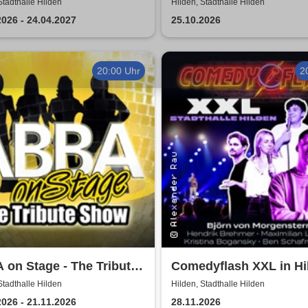
Stadthalle Hilden
Hilden, Stadthalle Hilden
2026 - 24.04.2027
25.10.2026
20:00 Uhr
2
on Stage - The Tribute
Comedyflash XXL in Hi
w
Stadthalle Hilden
Hilden, Stadthalle Hilden
2026 - 21.11.2026
28.11.2026