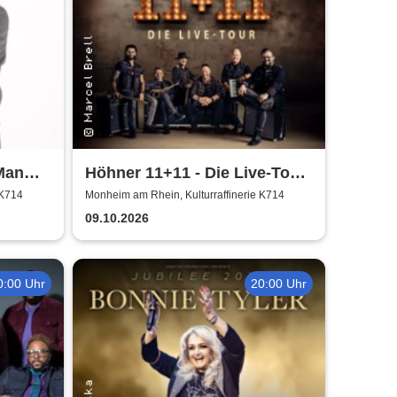
Man
Höhner 11+11 - Die Live-Tour
2025/26
 K714
Monheim am Rhein, Kulturraffinerie K714
09.10.2026
0:00 Uhr
20:00 Uhr