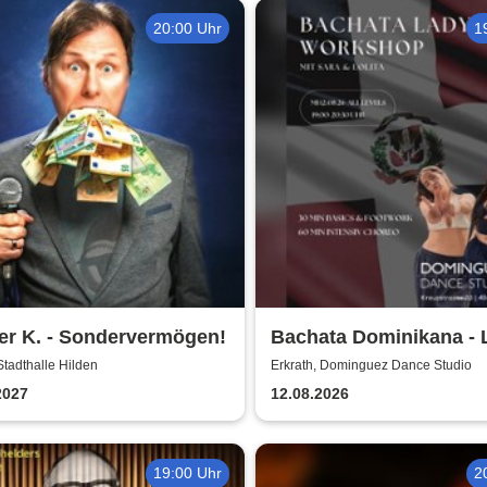
20:00 Uhr
1
er K. - Sondervermögen!
Bachata Dominikana - 
Workshop / Laura (Loli
Stadthalle Hilden
Erkrath, Dominguez Dance Studio
Sara
2027
12.08.2026
19:00 Uhr
2