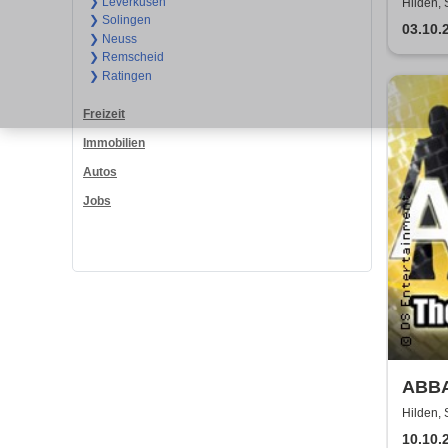
❯ Leverkusen
Hilden, 
❯ Solingen
03.10.
❯ Neuss
❯ Remscheid
❯ Ratingen
Freizeit
Immobilien
Autos
Jobs
ABBA 
Sho
Hilden, 
10.10.