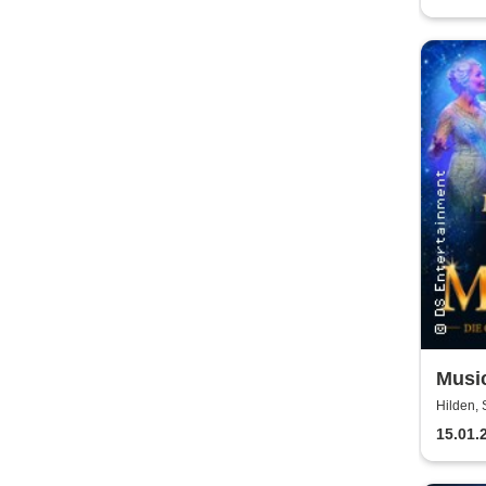
Music
Musi
Hilden, 
15.01.