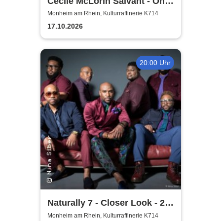
Cécile McLorin Salvant - Oh
Snap - Germany 2026
Monheim am Rhein, Kulturraffinerie K714
17.10.2026
20:00 Uhr
Naturally 7 - Closer Look - 25
Years of Naturally 7
Monheim am Rhein, Kulturraffinerie K714