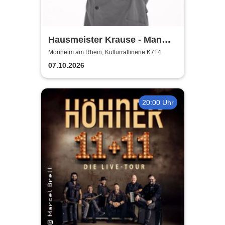
Hausmeister Krause - Man
lebt nur zweimal
Monheim am Rhein, Kulturraffinerie K714
07.10.2026
20:00 Uhr