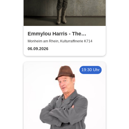
Emmylou Harris - The
European Farewell Tour
Monheim am Rhein, Kulturraffinerie K714
06.09.2026
19:30 Uhr