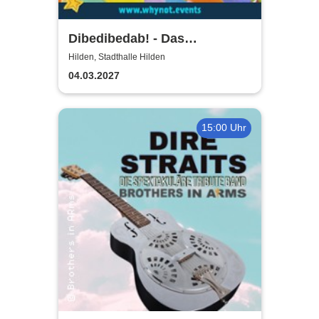
Dibedibedab! - Das
Kikaninchen-Musical
Hilden, Stadthalle Hilden
04.03.2027
15:00 Uhr