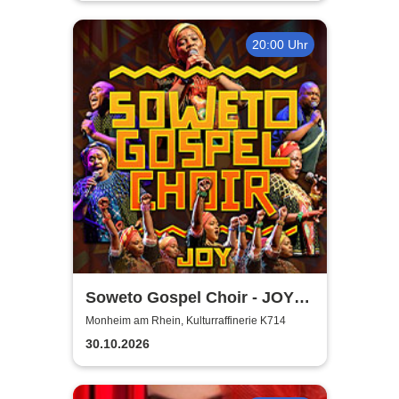
20:00 Uhr
Soweto Gospel Choir - JOY!
(Zulu: Injabulo)
Monheim am Rhein, Kulturraffinerie K714
30.10.2026