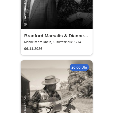
Branford Marsalis & Dianne
Reeves celebrate John
Monheim am Rhein, Kulturraffinerie K714
Coltrane
06.11.2026
20:00 Uhr