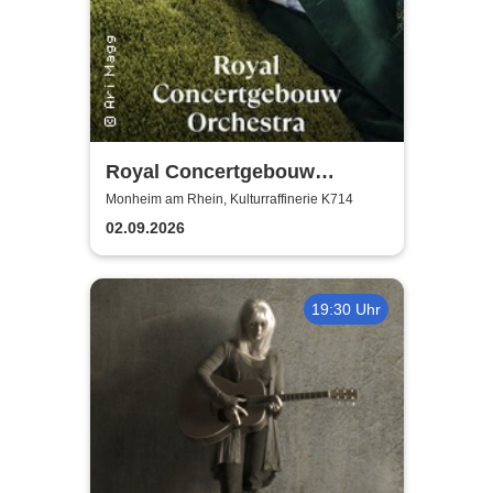
Royal Concertgebouw
Orchestra | Víkingur Ólafsson
Monheim am Rhein, Kulturraffinerie K714
02.09.2026
19:30 Uhr