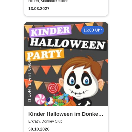
Hilden, Stadthalle Hilden
13.03.2027
16:00 Uhr
Kinder Halloween im Donkey
- by LuMi Event GmbH
Erkrath, Donkey Club
30.10.2026