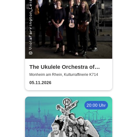
The Ukulele Orchestra of
Great Britain
Monheim am Rhein, Kulturraffinerie K714
05.11.2026
20:00 Uhr