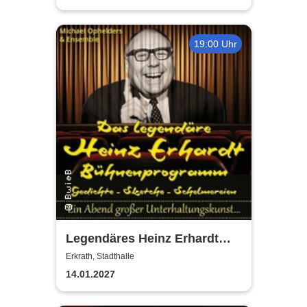
19:00 Uhr
Legendäres Heinz Erhardt
Bühnenprogramm - Gedichte
Erkrath, Stadthalle
- Sketche - Schelmereien
14.01.2027