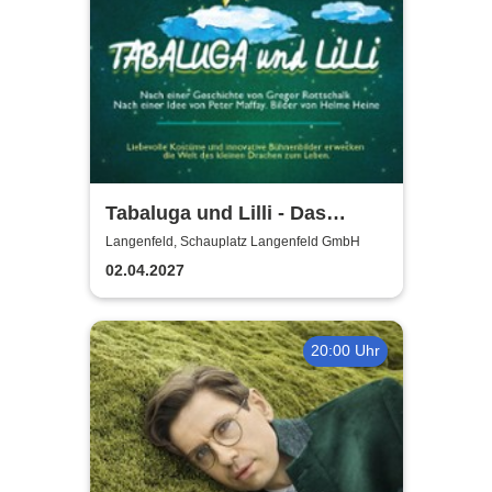
Tabaluga und Lilli - Das
drachenstarke Musical für die
Langenfeld, Schauplatz Langenfeld GmbH
ganze Familie
02.04.2027
20:00 Uhr