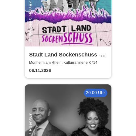
Stadt Land Sockenschuss -
Kabarett-Theater Distel
Monheim am Rhein, Kulturraffinerie K714
06.11.2026
20:00 Uhr