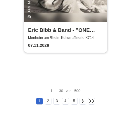
Eric Bibb & Band - "ONE
MISSISSIPPI" World Tour
Monheim am Rhein, Kulturraffinerie K714
2026
07.11.2026
1 - 30 von 500
1
2
3
4
5
❯
❯❯