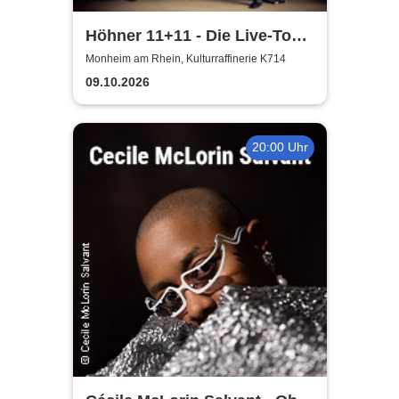
Höhner 11+11 - Die Live-Tour
2025/26
Monheim am Rhein, Kulturraffinerie K714
09.10.2026
20:00 Uhr