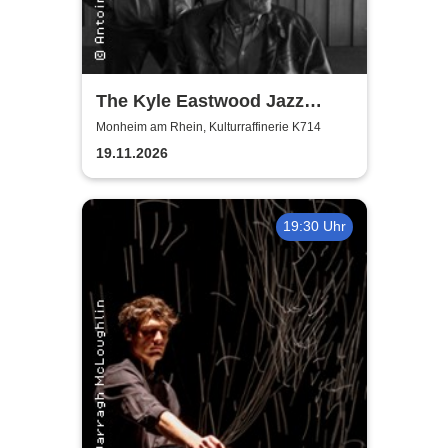
The Kyle Eastwood Jazz
Quintet
Monheim am Rhein, Kulturraffinerie K714
19.11.2026
19:30 Uhr