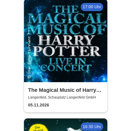
17:00 Uhr
The Magical Music of Harry
Potter - Live in Concert
Langenfeld, Schauplatz Langenfeld GmbH
05.11.2026
16:30 Uhr