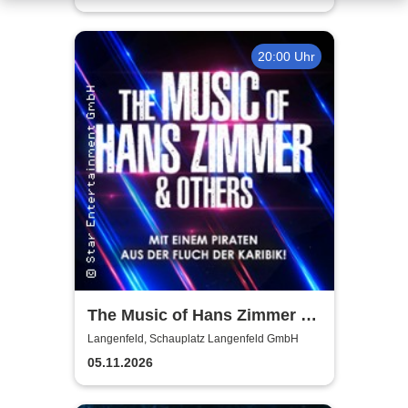
20:00 Uhr
The Music of Hans Zimmer &
Others - A Celebration of Film
Langenfeld, Schauplatz Langenfeld GmbH
Music
05.11.2026