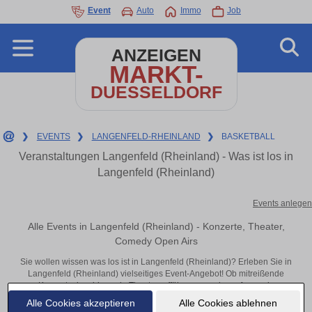
Event
Auto
Immo
Job
ANZEIGEN
MARKT-
DUESSELDORF
❯
EVENTS
❯
LANGENFELD-RHEINLAND
❯
BASKETBALL
Veranstaltungen Langenfeld (Rheinland) - Was ist los in
Langenfeld (Rheinland)
Events anlegen
Alle Events in Langenfeld (Rheinland) - Konzerte, Theater,
Comedy Open Airs
Sie wollen wissen was los ist in Langenfeld (Rheinland)? Erleben Sie in
Langenfeld (Rheinland) vielseitiges Event-Angebot! Ob mitreißende
Konzerte, inspirierende Theateraufführungen oder aufregende
Veranstaltungen in Langenfeld (Rheinland) – hier finden alles im Überblick
Alle Cookies akzeptieren
Alle Cookies ablehnen
und Tickets.