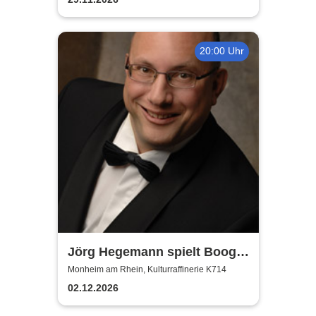
20:00 Uhr
Jörg Hegemann spielt Boogie
Woogie
Monheim am Rhein, Kulturraffinerie K714
02.12.2026