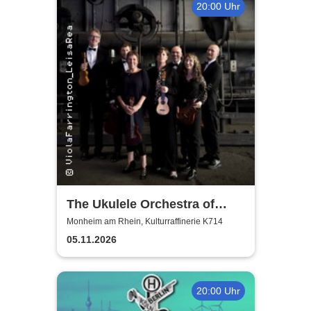
20:00 Uhr
The Ukulele Orchestra of
Great Britain
Monheim am Rhein, Kulturraffinerie K714
05.11.2026
20:00 Uhr