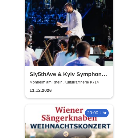
Sly5thAve & Kyiv Symphony
Orchestra
Monheim am Rhein, Kulturraffinerie K714
11.12.2026
20:00 Uhr