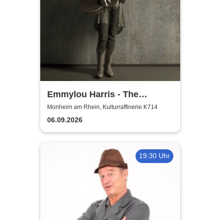
Emmylou Harris - The
European Farewell Tour
Monheim am Rhein, Kulturraffinerie K714
06.09.2026
19:30 Uhr