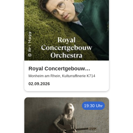
Royal Concertgebouw
Orchestra | Víkingur Ólafsson
Monheim am Rhein, Kulturraffinerie K714
02.09.2026
19:30 Uhr