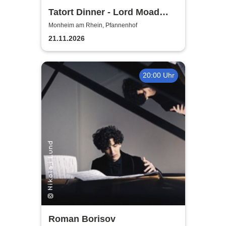
Tatort Dinner - Lord Moad
lässt bitten!
Monheim am Rhein, Pfannenhof
21.11.2026
20:00 Uhr
Roman Borisov