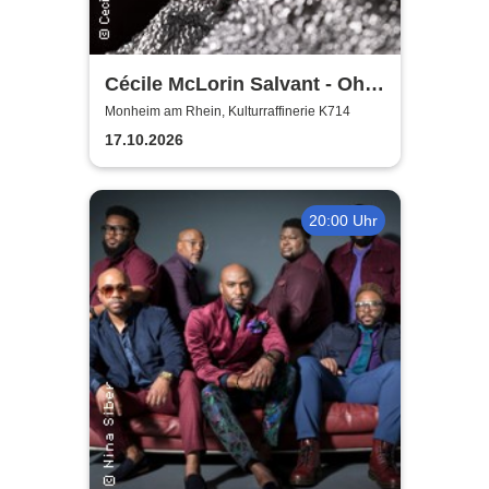
Cécile McLorin Salvant - Oh
Snap - Germany 2026
Monheim am Rhein, Kulturraffinerie K714
17.10.2026
20:00 Uhr