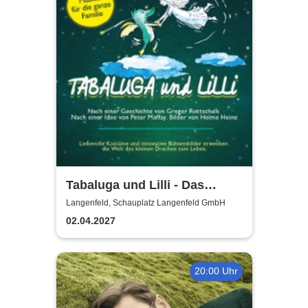
Tabaluga und Lilli - Das
drachenstarke Musical für die
Langenfeld, Schauplatz Langenfeld GmbH
ganze Familie
02.04.2027
20:00 Uhr