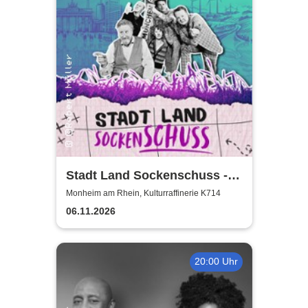
Stadt Land Sockenschuss -
Kabarett-Theater Distel
Monheim am Rhein, Kulturraffinerie K714
06.11.2026
20:00 Uhr