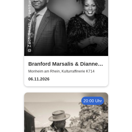
Branford Marsalis & Dianne
Reeves celebrate John
Monheim am Rhein, Kulturraffinerie K714
Coltrane
06.11.2026
20:00 Uhr