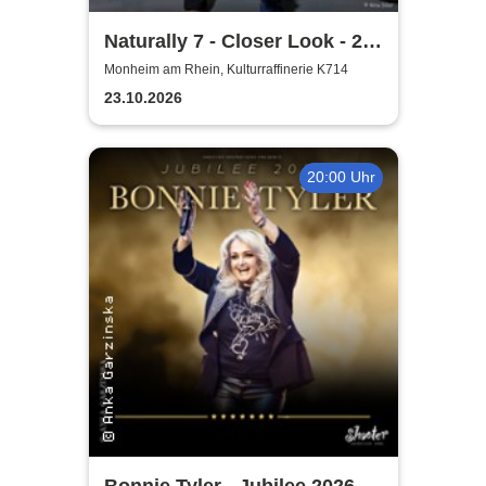
Naturally 7 - Closer Look - 25
Years of Naturally 7
Monheim am Rhein, Kulturraffinerie K714
23.10.2026
20:00 Uhr
Bonnie Tyler - Jubilee 2026