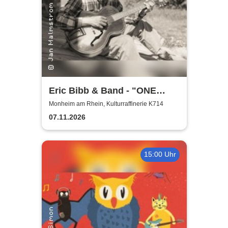
Eric Bibb & Band - "ONE
MISSISSIPPI" World Tour
Monheim am Rhein, Kulturraffinerie K714
2026
07.11.2026
15:00 Uhr