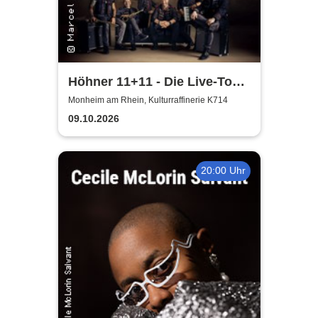
Höhner 11+11 - Die Live-Tour
2025/26
Monheim am Rhein, Kulturraffinerie K714
09.10.2026
20:00 Uhr