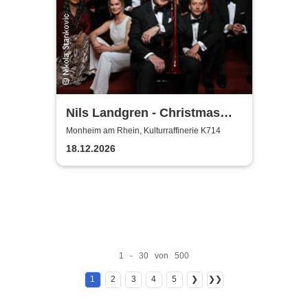
Nils Landgren - Christmas
With My Friends
Monheim am Rhein, Kulturraffinerie K714
18.12.2026
1 - 30 von 500
1
2
3
4
5
❯
❯❯