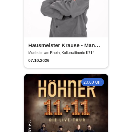
Hausmeister Krause - Man
lebt nur zweimal
Monheim am Rhein, Kulturraffinerie K714
07.10.2026
20:00 Uhr