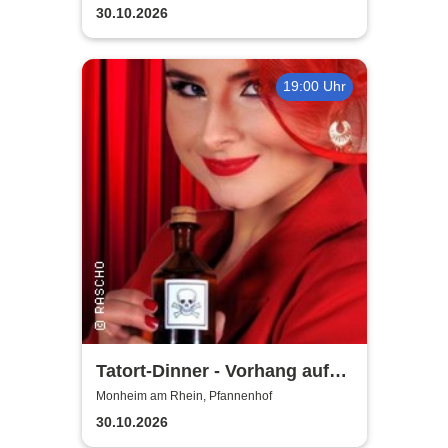
30.10.2026
19:00 Uhr
Tatort-Dinner - Vorhang auf
für Mord
Monheim am Rhein, Pfannenhof
30.10.2026