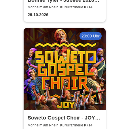
Tournee
Monheim am Rhein, Kulturraffinerie K714
29.10.2026
20:00 Uhr
Soweto Gospel Choir - JOY!
(Zulu: Injabulo)
Monheim am Rhein, Kulturraffinerie K714