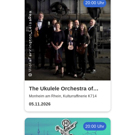
20:00 Uhr
The Ukulele Orchestra of
Great Britain
Monheim am Rhein, Kulturraffinerie K714
05.11.2026
20:00 Uhr