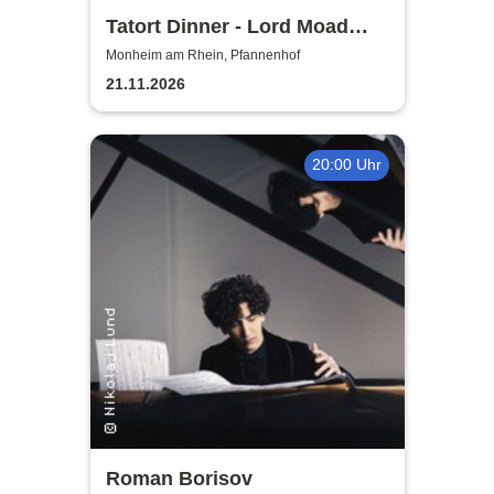
Tatort Dinner - Lord Moad
lässt bitten!
Monheim am Rhein, Pfannenhof
21.11.2026
20:00 Uhr
Roman Borisov