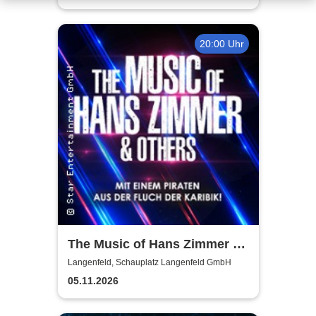
20:00 Uhr
The Music of Hans Zimmer &
Others - A Celebration of Film
Langenfeld, Schauplatz Langenfeld GmbH
Music
05.11.2026