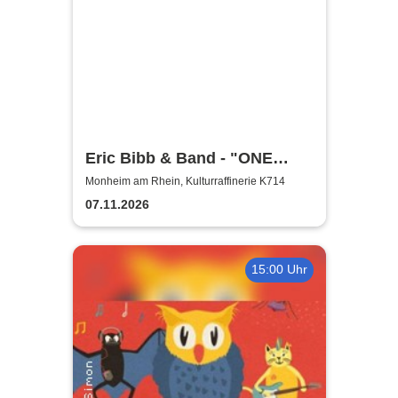
Eric Bibb & Band - "ONE
MISSISSIPPI" World Tour
Monheim am Rhein, Kulturraffinerie K714
2026
07.11.2026
15:00 Uhr