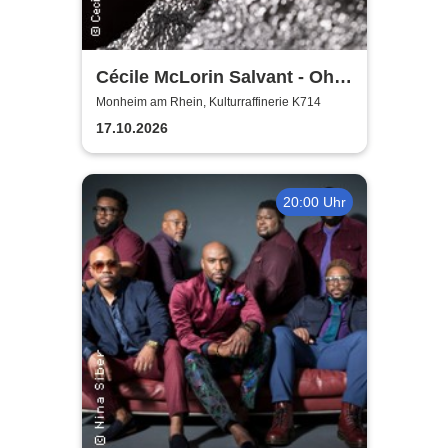
Cécile McLorin Salvant - Oh
Snap - Germany 2026
Monheim am Rhein, Kulturraffinerie K714
17.10.2026
20:00 Uhr