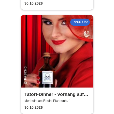
30.10.2026
19:00 Uhr
Tatort-Dinner - Vorhang auf
für Mord
Monheim am Rhein, Pfannenhof
30.10.2026