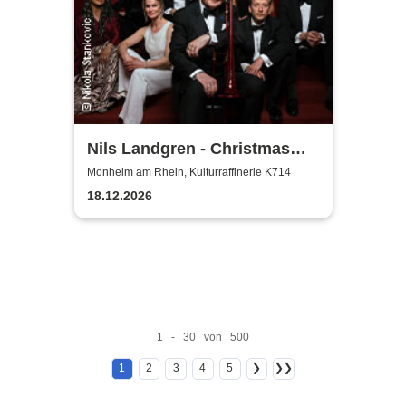
Nils Landgren - Christmas
With My Friends
Monheim am Rhein, Kulturraffinerie K714
18.12.2026
1 - 30 von 500
1
2
3
4
5
❯
❯❯