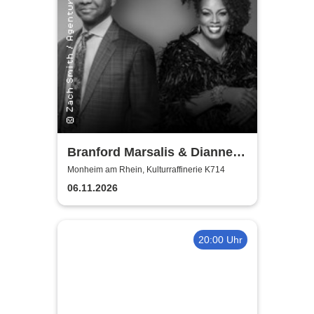
Branford Marsalis & Dianne
Reeves celebrate John
Monheim am Rhein, Kulturraffinerie K714
Coltrane
06.11.2026
20:00 Uhr