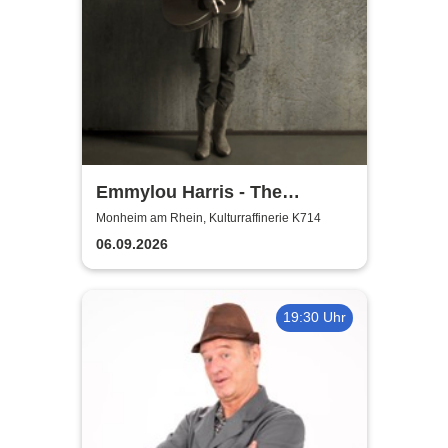
Emmylou Harris - The
European Farewell Tour
Monheim am Rhein, Kulturraffinerie K714
06.09.2026
19:30 Uhr