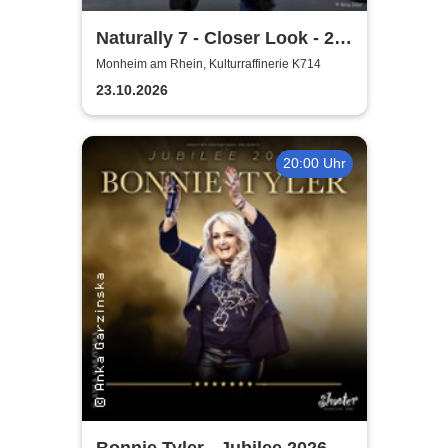
Naturally 7 - Closer Look - 25
Years of Naturally 7
Monheim am Rhein, Kulturraffinerie K714
23.10.2026
20:00 Uhr
Bonnie Tyler - Jubilee 2026