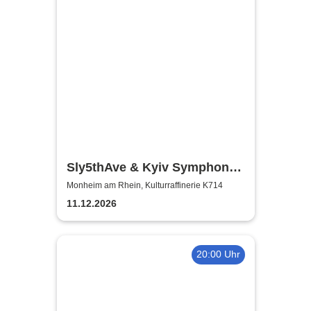
Sly5thAve & Kyiv Symphony
Orchestra
Monheim am Rhein, Kulturraffinerie K714
11.12.2026
20:00 Uhr