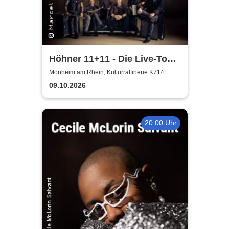
Höhner 11+11 - Die Live-Tour
2025/26
Monheim am Rhein, Kulturraffinerie K714
09.10.2026
20:00 Uhr