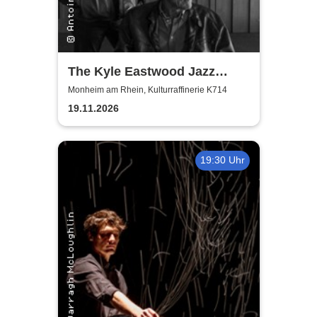
The Kyle Eastwood Jazz
Quintet
Monheim am Rhein, Kulturraffinerie K714
19.11.2026
19:30 Uhr