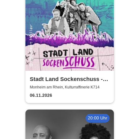
Stadt Land Sockenschuss -
Kabarett-Theater Distel
Monheim am Rhein, Kulturraffinerie K714
06.11.2026
20:00 Uhr