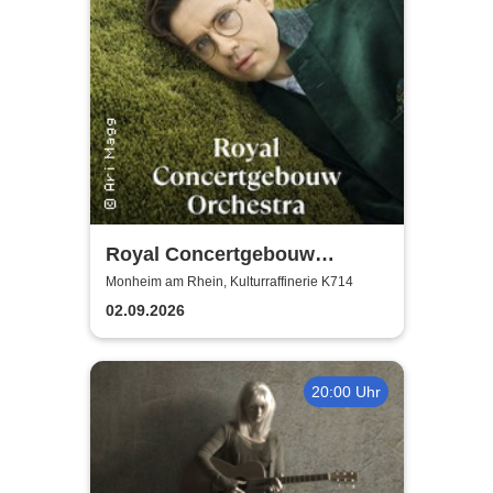
Royal Concertgebouw
Orchestra | Víkingur Ólafsson
Monheim am Rhein, Kulturraffinerie K714
02.09.2026
20:00 Uhr