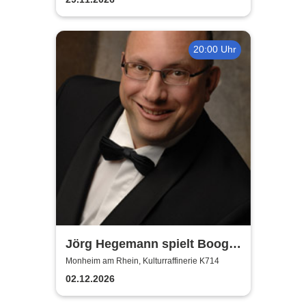
20:00 Uhr
Jörg Hegemann spielt Boogie
Woogie
Monheim am Rhein, Kulturraffinerie K714
02.12.2026