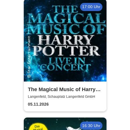
17:00 Uhr
The Magical Music of Harry
Potter - Live in Concert
Langenfeld, Schauplatz Langenfeld GmbH
05.11.2026
16:30 Uhr