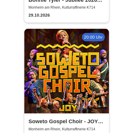
Tournee
Monheim am Rhein, Kulturraffinerie K714
29.10.2026
20:00 Uhr
Soweto Gospel Choir - JOY!
(Zulu: Injabulo)
Monheim am Rhein, Kulturraffinerie K714