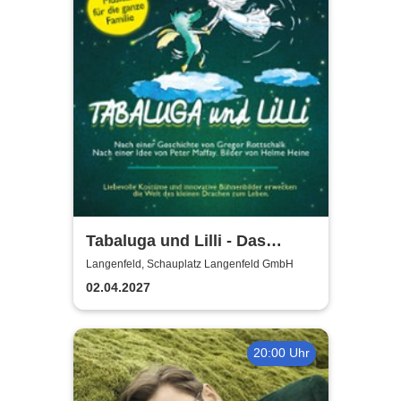
Tabaluga und Lilli - Das
drachenstarke Musical für die
Langenfeld, Schauplatz Langenfeld GmbH
ganze Familie
02.04.2027
20:00 Uhr