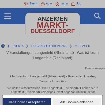
Event
Auto
Immo
Job
ANZEIGEN
MARKT-
DUESSELDORF
❯
EVENTS
❯
LANGENFELD-RHEINLAND
❯
SCHLAGER
Veranstaltungen Langenfeld (Rheinland) - Was ist los in
Langenfeld (Rheinland)
Events anlegen
Alle Events in Langenfeld (Rheinland) - Konzerte, Theater,
Comedy Open Airs
Sie wollen wissen was los ist in Langenfeld (Rheinland)? Erleben Sie in
Langenfeld (Rheinland) vielseitiges Event-Angebot! Ob mitreißende
Konzerte, inspirierende Theateraufführungen oder aufregende
Veranstaltungen in Langenfeld (Rheinland) – hier finden alles im Überblick
Alle Cookies akzeptieren
Alle Cookies ablehnen
und Tickets.