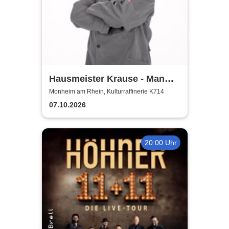
Hausmeister Krause - Man
lebt nur zweimal
Monheim am Rhein, Kulturraffinerie K714
07.10.2026
20:00 Uhr