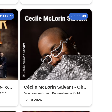
0:00 Uhr
20:00 Uhr
e-Tour
Cécile McLorin Salvant - Oh
Snap - Germany 2026
 K714
Monheim am Rhein, Kulturraffinerie K714
17.10.2026