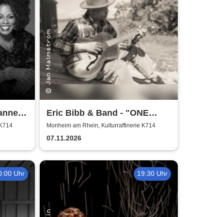
ianne
Eric Bibb & Band - "ONE
MISSISSIPPI" World Tour
 K714
Monheim am Rhein, Kulturraffinerie K714
2026
07.11.2026
0:00 Uhr
19:30 Uhr