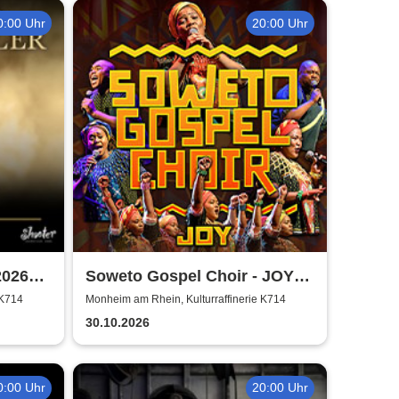
0:00 Uhr
20:00 Uhr
2026
Soweto Gospel Choir - JOY!
(Zulu: Injabulo)
 K714
Monheim am Rhein, Kulturraffinerie K714
30.10.2026
0:00 Uhr
20:00 Uhr