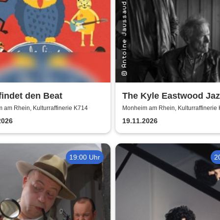
findet den Beat
The Kyle Eastwood Jaz
Quintet
am Rhein, Kulturraffinerie K714
Monheim am Rhein, Kulturraffinerie
2026
19.11.2026
19:00 Uhr
2