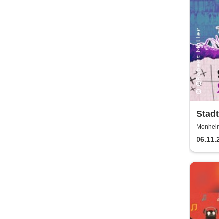
Stad
Kabar
Monheim 
06.11.