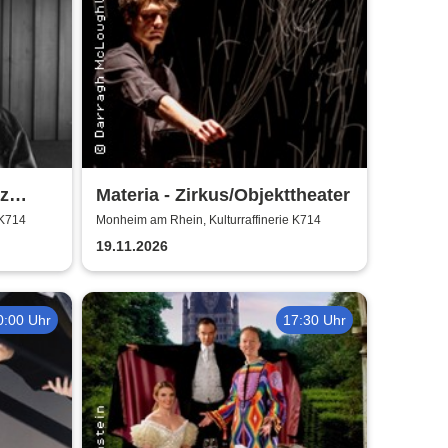
z
Materia - Zirkus/Objekttheater
 K714
Monheim am Rhein, Kulturraffinerie K714
19.11.2026
0:00 Uhr
17:30 Uhr