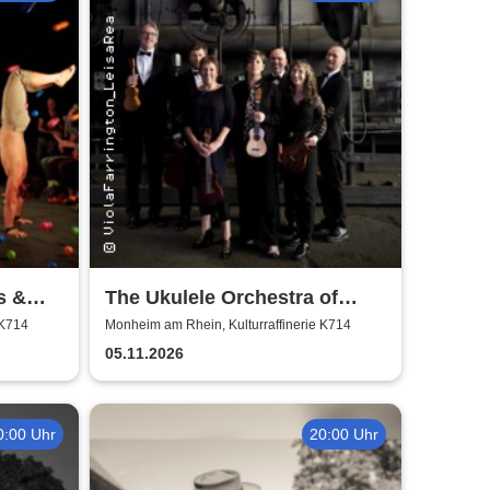
s &
The Ukulele Orchestra of
Great Britain
 K714
Monheim am Rhein, Kulturraffinerie K714
05.11.2026
0:00 Uhr
20:00 Uhr