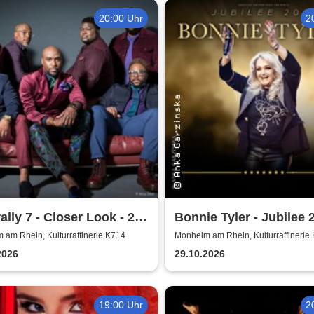
20:00 Uhr
2
ally 7 - Closer Look - 25
Bonnie Tyler - Jubilee 
 of Naturally 7
Tournee
am Rhein, Kulturraffinerie K714
Monheim am Rhein, Kulturraffinerie
2026
29.10.2026
19:00 Uhr
2