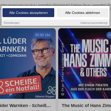
wollen wissen was los ist in Langenfeld (Rheinland)? Erleben Sie in Langenfeld (R
inspirierende Theateraufführungen oder aufregende Veranstaltungen in Langenfeld 
Alle Cookies akzeptieren
Alle Cookies ablehnen
Einstellungen
Datenschutzerklärung
20:00 Uhr
2
üder Warnken - Scheiße,
The Music of Hans Zi