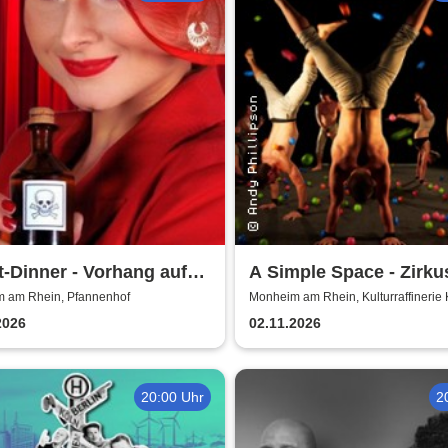
t-Dinner - Vorhang auf
A Simple Space - Zirku
ord
Körpertheater
 am Rhein, Pfannenhof
Monheim am Rhein, Kulturraffinerie
2026
02.11.2026
20:00 Uhr
2