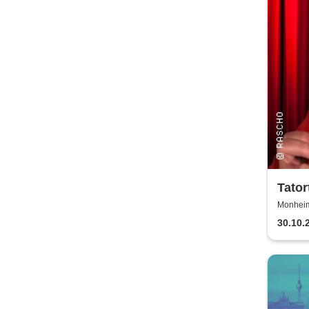
Tator
für M
Monheim
30.10.