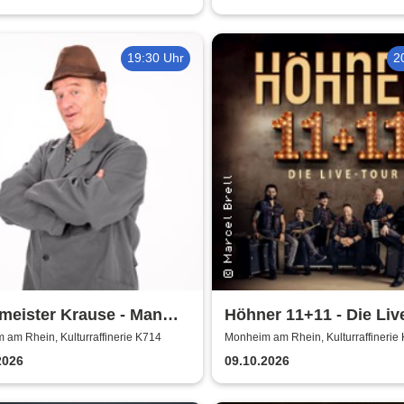
19:30 Uhr
2
meister Krause - Man
Höhner 11+11 - Die Liv
nur zweimal
2025/26
am Rhein, Kulturraffinerie K714
Monheim am Rhein, Kulturraffinerie
2026
09.10.2026