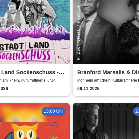
t Land Sockenschuss -
Branford Marsalis & D
ett-Theater Distel
Reeves celebrate John
am Rhein, Kulturraffinerie K714
Monheim am Rhein, Kulturraffinerie
Coltrane
2026
06.11.2026
15:00 Uhr
2