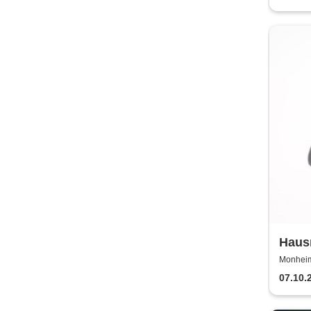
Haus
lebt 
Monheim 
07.10.