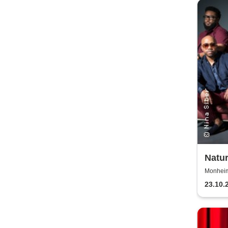
Natur
Years
Monheim 
23.10.