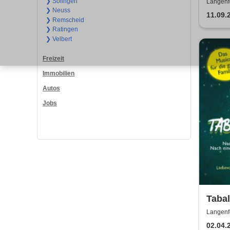
ein N
❯ Solingen
Langenf
❯ Neuss
11.09.
❯ Remscheid
❯ Ratingen
❯ Velbert
Freizeit
Immobilien
Autos
Jobs
Tabal
drach
Langenf
ganze
02.04.