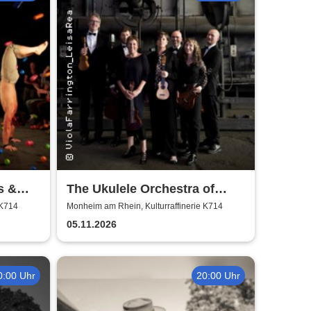
s &
The Ukulele Orchestra of
Great Britain
 K714
Monheim am Rhein, Kulturraffinerie K714
05.11.2026
0:00 Uhr
20:00 Uhr