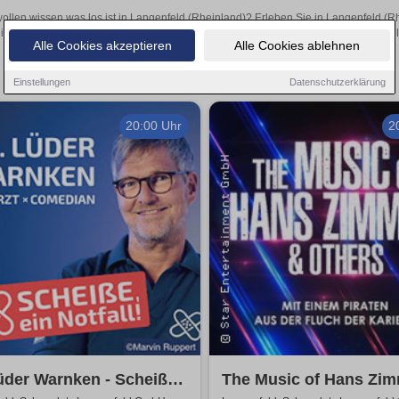
wollen wissen was los ist in Langenfeld (Rheinland)? Erleben Sie in Langenfeld (R
inspirierende Theateraufführungen oder aufregende Veranstaltungen in Langenfeld 
Alle Cookies akzeptieren
Alle Cookies ablehnen
Einstellungen
Datenschutzerklärung
20:00 Uhr
2
üder Warnken - Scheiße,
The Music of Hans Zi