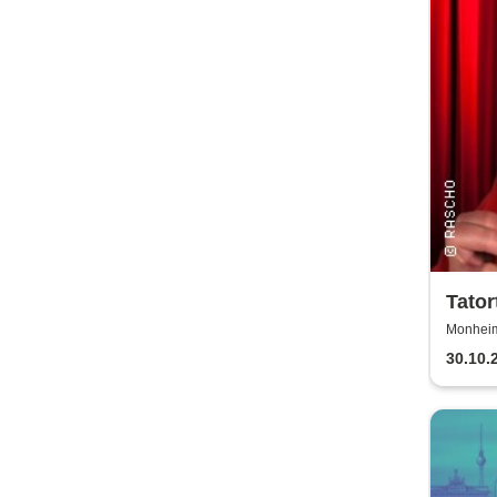
Tator
für M
Monheim
30.10.