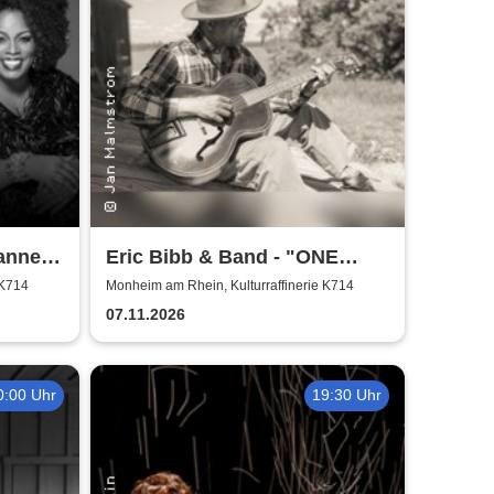
ianne
Eric Bibb & Band - "ONE
MISSISSIPPI" World Tour
 K714
Monheim am Rhein, Kulturraffinerie K714
2026
07.11.2026
0:00 Uhr
19:30 Uhr