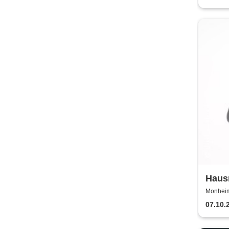
Haus
lebt 
Monheim 
07.10.