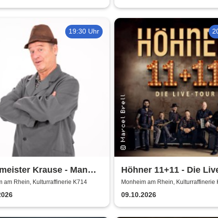
19:30 Uhr
2
meister Krause - Man
Höhner 11+11 - Die Liv
nur zweimal
2025/26
am Rhein, Kulturraffinerie K714
Monheim am Rhein, Kulturraffinerie
2026
09.10.2026