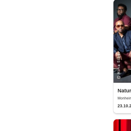
Natur
Years
Monheim 
23.10.