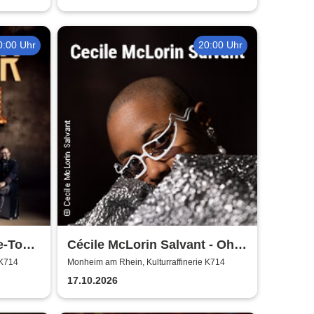
0:00 Uhr
20:00 Uhr
e-Tour
Cécile McLorin Salvant - Oh
Snap - Germany 2026
 K714
Monheim am Rhein, Kulturraffinerie K714
17.10.2026