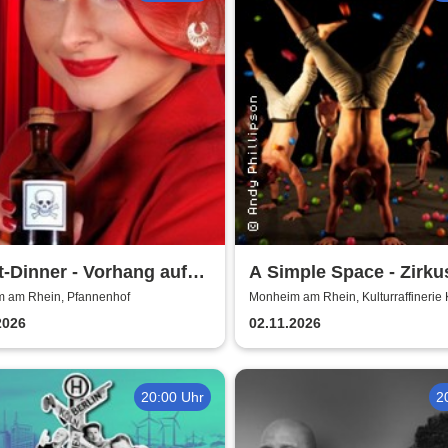
t-Dinner - Vorhang auf
A Simple Space - Zirku
ord
Körpertheater
 am Rhein, Pfannenhof
Monheim am Rhein, Kulturraffinerie
2026
02.11.2026
20:00 Uhr
2