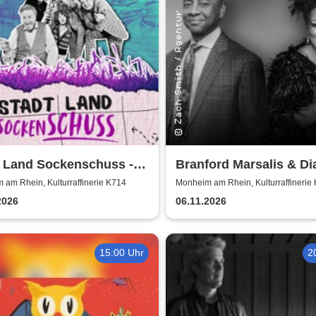
t Land Sockenschuss -
Branford Marsalis & D
ett-Theater Distel
Reeves celebrate John
am Rhein, Kulturraffinerie K714
Monheim am Rhein, Kulturraffinerie
Coltrane
2026
06.11.2026
15:00 Uhr
2