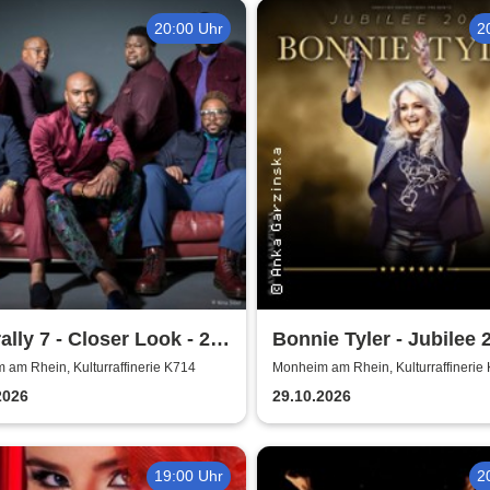
20:00 Uhr
2
ally 7 - Closer Look - 25
Bonnie Tyler - Jubilee 
 of Naturally 7
Tournee
am Rhein, Kulturraffinerie K714
Monheim am Rhein, Kulturraffinerie
2026
29.10.2026
19:00 Uhr
2