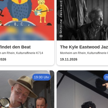
findet den Beat
The Kyle Eastwood Jaz
Quintet
am Rhein, Kulturraffinerie K714
Monheim am Rhein, Kulturraffinerie
2026
19.11.2026
19:00 Uhr
2