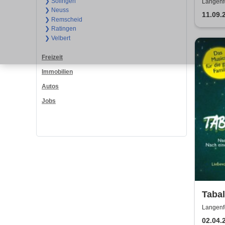
ein N
❯ Solingen
Langenf
❯ Neuss
11.09.
❯ Remscheid
❯ Ratingen
❯ Velbert
Freizeit
Immobilien
Autos
Jobs
Tabal
drach
Langenf
ganze
02.04.