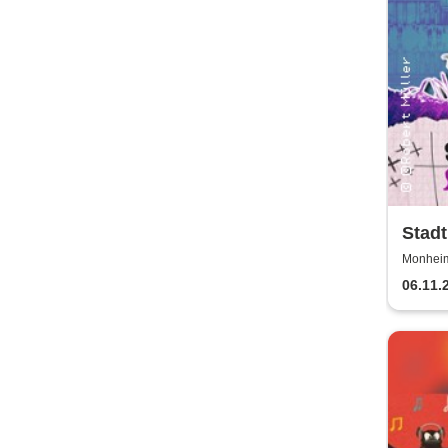
Stad
Kabar
Monheim 
06.11.