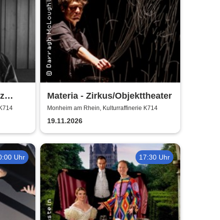
z
Materia - Zirkus/Objekttheater
 K714
Monheim am Rhein, Kulturraffinerie K714
19.11.2026
0:00 Uhr
17:30 Uhr