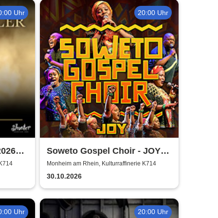
0:00 Uhr
20:00 Uhr
2026
Soweto Gospel Choir - JOY!
(Zulu: Injabulo)
 K714
Monheim am Rhein, Kulturraffinerie K714
30.10.2026
0:00 Uhr
20:00 Uhr