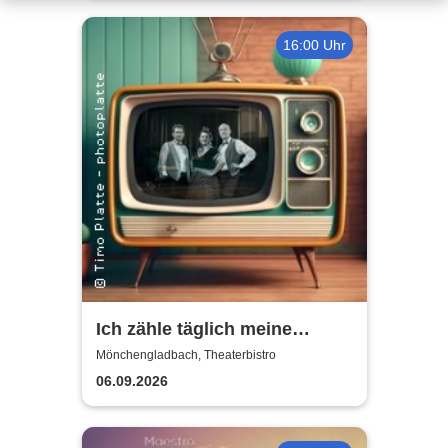
16:00 Uhr
Ich zähle täglich meine
Sorgen | Die Schlager der
Mönchengladbach, Theaterbistro
50er & 60er Jahre
06.09.2026