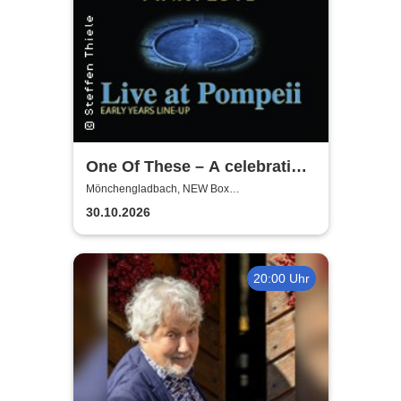
One Of These – A celebration
of Pink Floyd / Live at
Mönchengladbach, NEW Box
Mönchengladbach
Pompeii
30.10.2026
20:00 Uhr