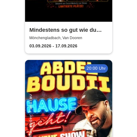
Mindestens so gut wie du
weißt schon was -
Mönchengladbach, Van Dooren
Standupcomedy by Leo
03.09.2026 - 17.09.2026
Sommer
20:00 Uhr