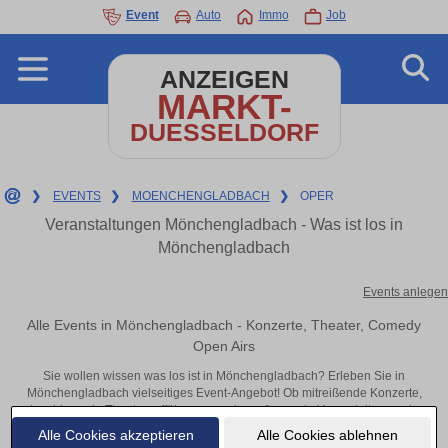
Event
Auto
Immo
Job
ANZEIGEN
MARKT-
DUESSELDORF
❯
EVENTS
❯
MOENCHENGLADBACH
❯
OPER
Veranstaltungen Mönchengladbach - Was ist los in
Mönchengladbach
Events anlegen
Alle Events in Mönchengladbach - Konzerte, Theater, Comedy
Open Airs
Sie wollen wissen was los ist in Mönchengladbach? Erleben Sie in
Mönchengladbach vielseitiges Event-Angebot! Ob mitreißende Konzerte,
inspirierende Theateraufführungen oder aufregende Veranstaltungen in
Mönchengladbach – hier finden alles im Überblick und Tickets.
Alle Cookies akzeptieren
Alle Cookies ablehnen