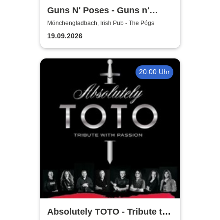
Guns N' Poses - Guns n'
Roses Tribute Show
Mönchengladbach, Irish Pub - The Pógs
19.09.2026
20:00 Uhr
Absolutely TOTO - Tribute to