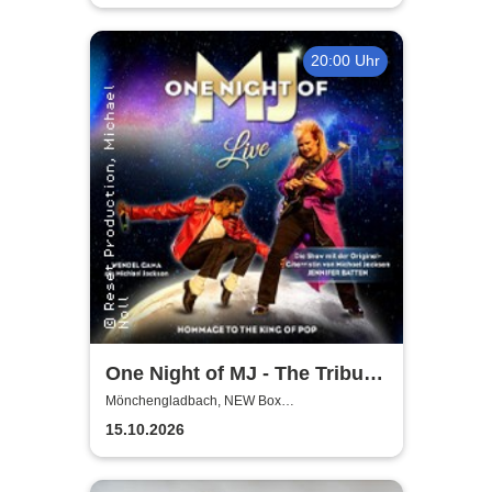
20:00 Uhr
One Night of MJ - The Tribute
to The King of Pop!
Mönchengladbach, NEW Box
Mönchengladbach
15.10.2026