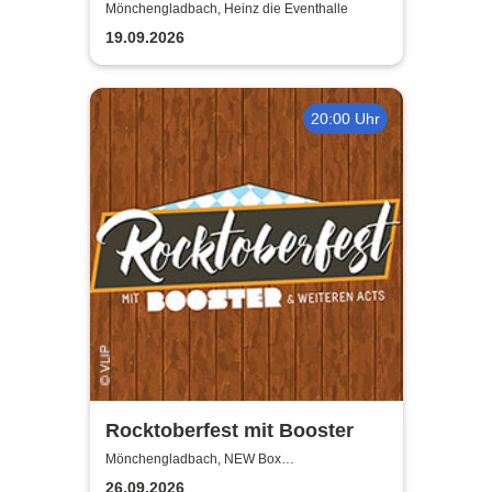
TOTO
Mönchengladbach, Heinz die Eventhalle
19.09.2026
20:00 Uhr
Rocktoberfest mit Booster
Mönchengladbach, NEW Box
Mönchengladbach
26.09.2026