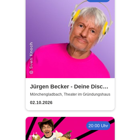
Jürgen Becker - Deine Disco
– Geschichte in Scheiben
Mönchengladbach, Theater im Gründungshaus
02.10.2026
20:00 Uhr