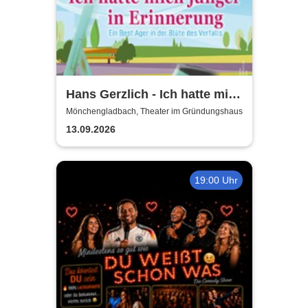
Hans Gerzlich - Ich hatte mich
jünger in Erinnerung
Mönchengladbach, Theater im Gründungshaus
13.09.2026
19:00 Uhr