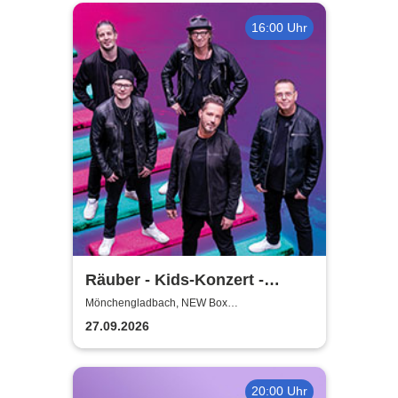
16:00 Uhr
Räuber - Kids-Konzert -
Wigga Digga für Kids
Mönchengladbach, NEW Box
Mönchengladbach
27.09.2026
20:00 Uhr