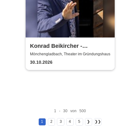
Konrad Beikircher -
Arrivederci
Mönchengladbach, Theater im Gründungshaus
30.10.2026
1 - 30 von 500
1
2
3
4
5
❯
❯❯