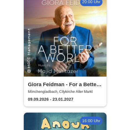
20:00 Uhr
Giora Feidman - For a Better
World
Mönchengladbach, Citykirche Alter Markt
09.09.2026 - 23.01.2027
16:00 Uhr