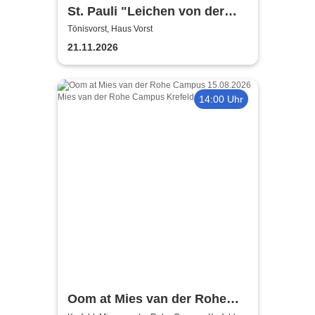
St. Pauli "Leichen von der
Stange" - Krimi-Dinner
Tönisvorst, Haus Vorst
21.11.2026
14:00 Uhr
Oom at Mies van der Rohe