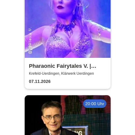
Pharaonic Fairytales V. |
Modern Bellydance-
Krefeld-Uerdingen, Klärwerk Uerdingen
Tanzrevue
07.11.2026
20:00 Uhr