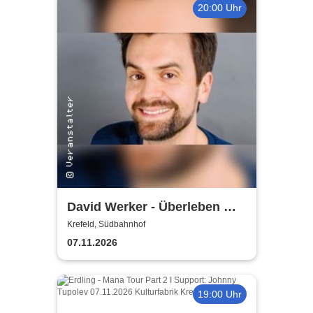
20:00 Uhr
David Werker - Überleben mit
40 - Langsam gewöhn' ich
Krefeld, Südbahnhof
mich an mich!
07.11.2026
19:00 Uhr