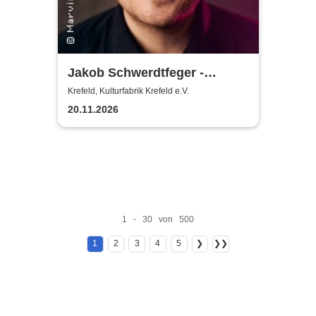
Jakob Schwerdtfeger -
Meisterwerk
Krefeld, Kulturfabrik Krefeld e.V.
20.11.2026
1 - 30 von 500
1
2
3
4
5
❯
❯❯