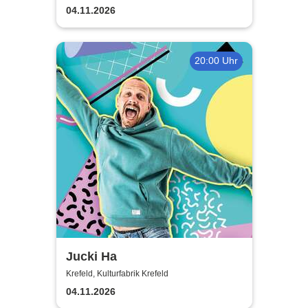
Dads
04.11.2026
20:00 Uhr
Jucki Ha
Krefeld, Kulturfabrik Krefeld
04.11.2026