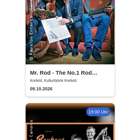
Mr. Rod - The No.1 Rod
Stewart Show ...unplugged &
Krefeld, Kulturfabrik Krefeld
seated...
09.10.2026
19:00 Uhr