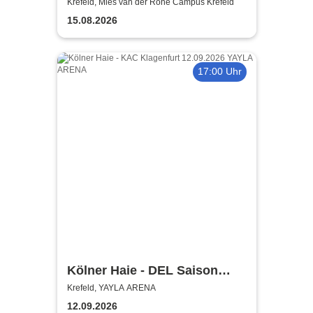
Campus
Krefeld, Mies van der Rohe Campus Krefeld
15.08.2026
17:00 Uhr
Kölner Haie - DEL Saison
2026/27
Krefeld, YAYLA ARENA
12.09.2026