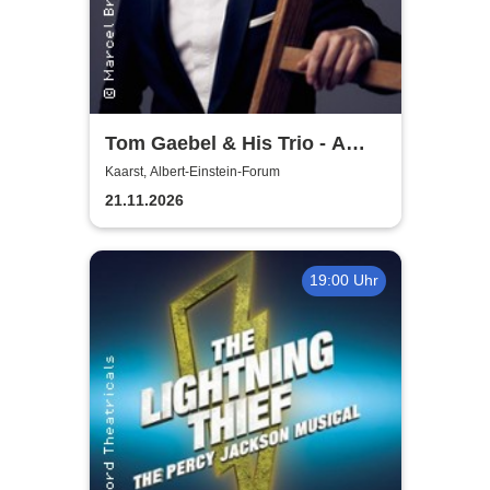
Tom Gaebel & His Trio - A
Swinging Affair
Kaarst, Albert-Einstein-Forum
21.11.2026
19:00 Uhr