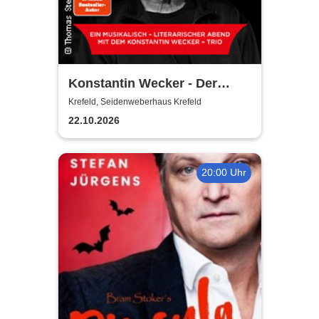
Konstantin Wecker - Der
Liebe zuliebe
Krefeld, Seidenweberhaus Krefeld
22.10.2026
20:00 Uhr