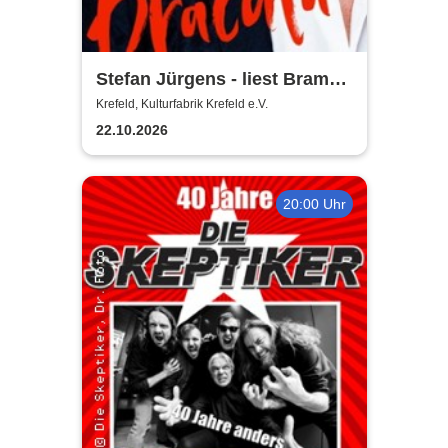
Stefan Jürgens - liest Bram
Stokers Dracula
Krefeld, Kulturfabrik Krefeld e.V.
22.10.2026
20:00 Uhr