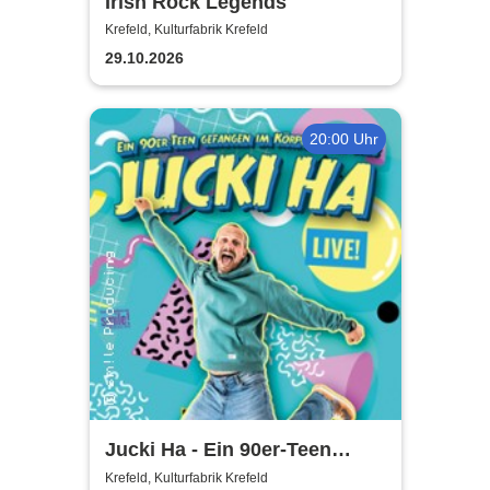
Irish Rock Legends
Krefeld, Kulturfabrik Krefeld
29.10.2026
20:00 Uhr
Jucki Ha - Ein 90er-Teen
gefangen im Körper eines
Krefeld, Kulturfabrik Krefeld