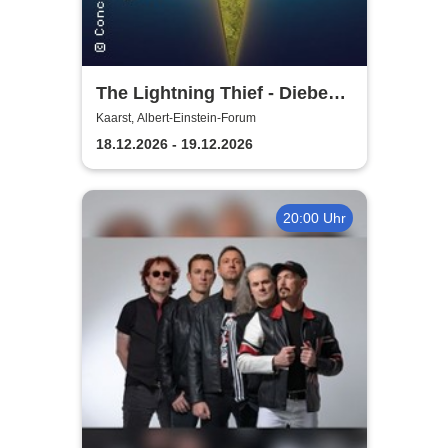
The Lightning Thief - Diebe
im Olymp ein Percy Jackson
Kaarst, Albert-Einstein-Forum
Musical
18.12.2026 - 19.12.2026
20:00 Uhr