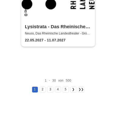
Lysistrata - Das Rheinische
Landestheater Neuss
Neuss, Das Rheinische Landestheater - Große
Bühne
22.05.2027 - 11.07.2027
1 - 30 von 500
1
2
3
4
5
❯
❯❯