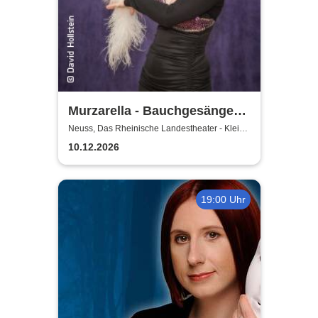
Murzarella - Bauchgesänge
und andere Ungereimtheiten
Neuss, Das Rheinische Landestheater - Kleine
Bühne
10.12.2026
19:00 Uhr