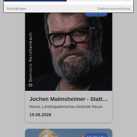
Einstellungen
Datenschutzerklärung
19:30 Uhr
Jochen Malmsheimer - Statt
wesentlich die Welt bewegt,
Neuss, Landesgartenschau-Gelände Neuss
hab ich wohl nur das Meer
19.08.2026
gepflügt