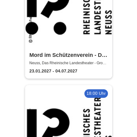
Mord im Schützenverein - Das
Rheinische Landestheater
Neuss, Das Rheinische Landestheater - Große
Bühne
Neuss
23.01.2027 - 04.07.2027
18:00 Uhr