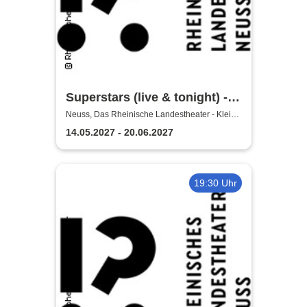
Superstars (live & tonight) -
Rheinisches Landestheater
Neuss, Das Rheinische Landestheater - Kleine
Bühne
Neuss
14.05.2027 - 20.06.2027
19:30 Uhr