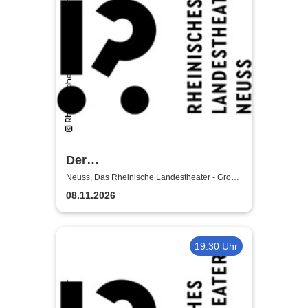
Der
satanarchäolügenialkohöllische
Neuss, Das Rheinische Landestheater - Große
Bühne
Wunschpunsch - Rheinisches
08.11.2026
Landestheater Neuss
19:30 Uhr