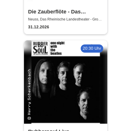
Die Zauberflöte - Das
Rheinische Landestheater
Neuss, Das Rheinische Landestheater - Große
Bühne
31.12.2026
20:30 Uhr