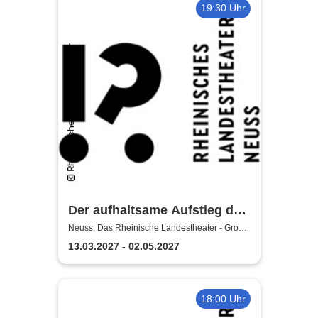
19:30 Uhr
Der aufhaltsame Aufstieg des
Arturo Ui - Das Rheinische
Neuss, Das Rheinische Landestheater - Große
Bühne
Landestheater Neuss
13.03.2027 - 02.05.2027
18:00 Uhr