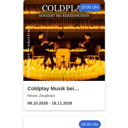
19:00 Uhr
Coldplay Musik bei
Kerzenschein
Neuss, Zeughaus
08.10.2026 - 16.11.2026
18:00 Uhr