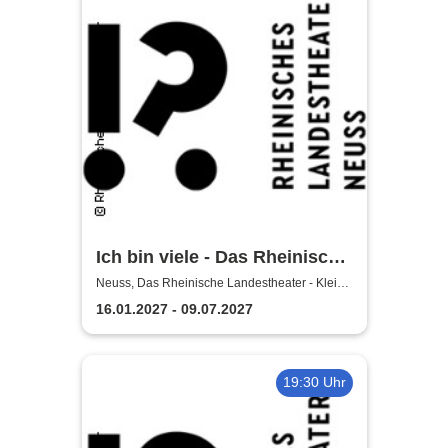
Ich bin viele - Das Rheinische
Landestheater Neuss
Neuss, Das Rheinische Landestheater - Kleine
Bühne
16.01.2027 - 09.07.2027
19:30 Uhr