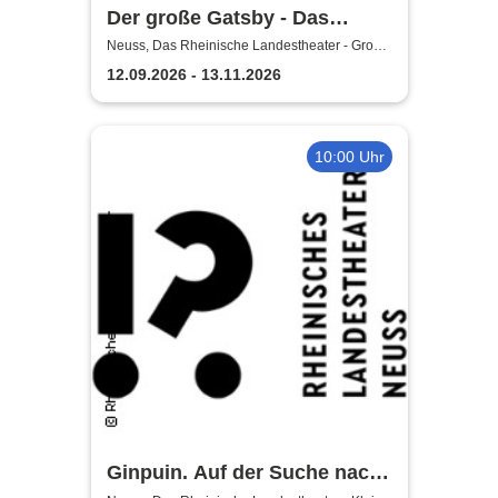
Der große Gatsby - Das
Rheinische Landestheater
Neuss, Das Rheinische Landestheater - Große
Bühne
Neuss
12.09.2026 - 13.11.2026
10:00 Uhr
Ginpuin. Auf der Suche nach