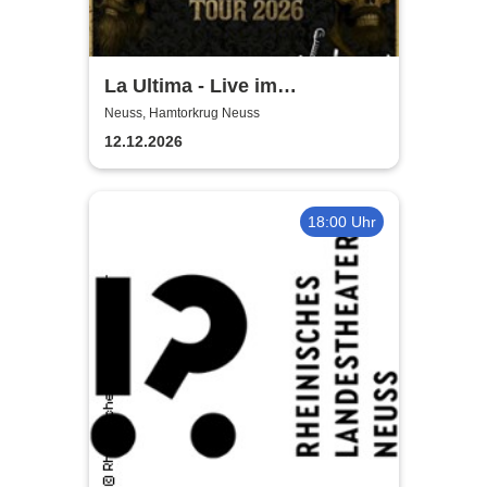
La Ultima - Live im
Hamtorkrug! | Könige für
Neuss, Hamtorkrug Neuss
einen Tag
12.12.2026
18:00 Uhr