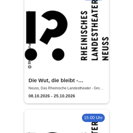
Die Wut, die bleibt -
Rheinische Landestheater
Neuss, Das Rheinische Landestheater - Große
Bühne
Neuss
08.10.2026 - 25.10.2026
15:00 Uhr