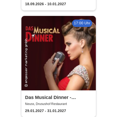
Bühne
Neuss
18.09.2026 - 10.01.2027
17:00 Uhr
Das Musical Dinner -
Kulinarischer Genuss und
Neuss, Drusushof Restaurant
garantierte Unterhaltung
29.01.2027 - 31.01.2027