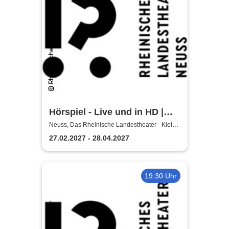
Hörspiel - Live und in HD |
Rheinisches Landestheater
Neuss, Das Rheinische Landestheater - Kleine
Bühne
Neuss
27.02.2027 - 28.04.2027
19:30 Uhr