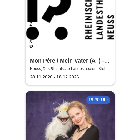
Mon Pére / Mein Vater (AT) -
Rheinisches Landestheater
Neuss, Das Rheinische Landestheater - Kleine
Bühne
Neuss
28.11.2026 - 18.12.2026
19:30 Uhr