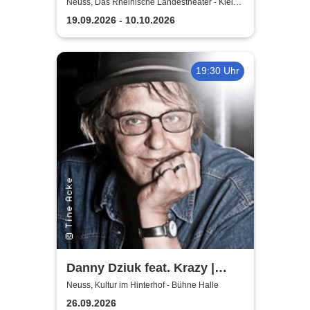
dem großen Glück - Das
Neuss, Das Rheinische Landestheater - Kleine
Bühne
Rheinische Landestheater
19.09.2026 - 10.10.2026
Neuss
19:30 Uhr
Danny Dziuk feat. Krazy |
Kultur im Hinterhof
Neuss, Kultur im Hinterhof - Bühne Halle
26.09.2026