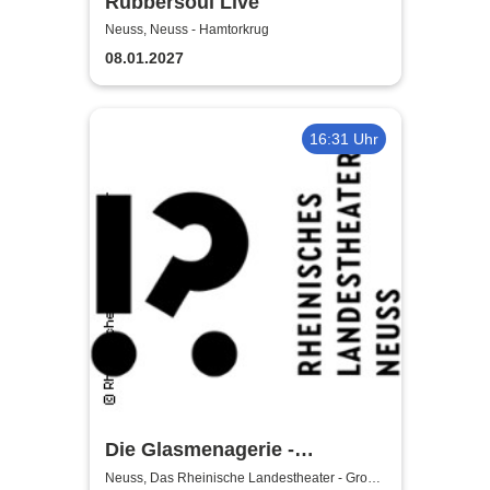
Rubbersoul Live
Neuss, Neuss - Hamtorkrug
08.01.2027
16:31 Uhr
Die Glasmenagerie -
Rheinisches Landestheater
Neuss, Das Rheinische Landestheater - Große