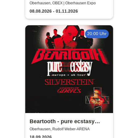
immersive Ausstellung |
Oberhausen, OBEX | Oberhausen Expo
Zeitfensterticket
08.08.2026 - 01.11.2026
20:00 Uhr
Beartooth - pure ecstasy
europe + uk tour
Oberhausen, Rudolf Weber-ARENA
18.09.2026