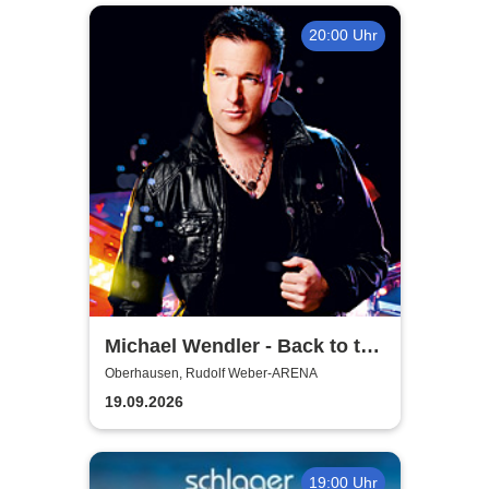
20:00 Uhr
Michael Wendler - Back to the
Wendler
Oberhausen, Rudolf Weber-ARENA
19.09.2026
19:00 Uhr