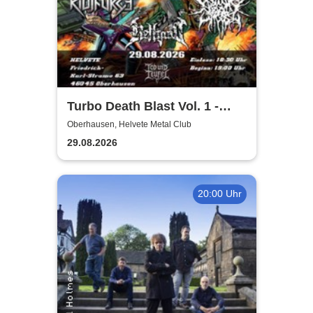
Turbo Death Blast Vol. 1 -
Hans Lazer Alien Slam Album
Oberhausen, Helvete Metal Club
Release Show
29.08.2026
20:00 Uhr