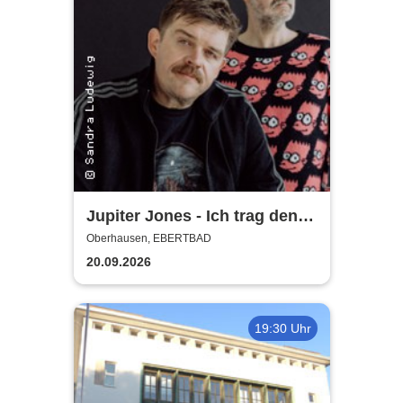
Jupiter Jones - Ich trag den
Sarg, Du trägst was Buntes -
Oberhausen, EBERTBAD
Tour 2026
20.09.2026
19:30 Uhr