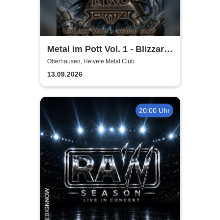
Metal im Pott Vol. 1 - Blizzard
Hunter + Biwo + Scraper +
Oberhausen, Helvete Metal Club
Aternia
13.09.2026
20:00 Uhr