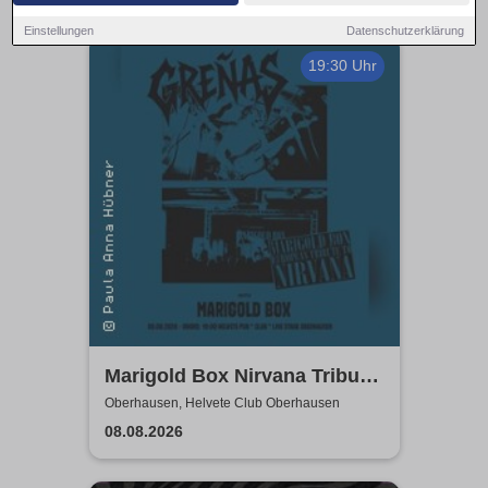
Einstellungen
Datenschutzerklärung
19:30 Uhr
Marigold Box Nirvana Tribute
& GRENAS | Helvete Club
Oberhausen, Helvete Club Oberhausen
Oberhausen
08.08.2026