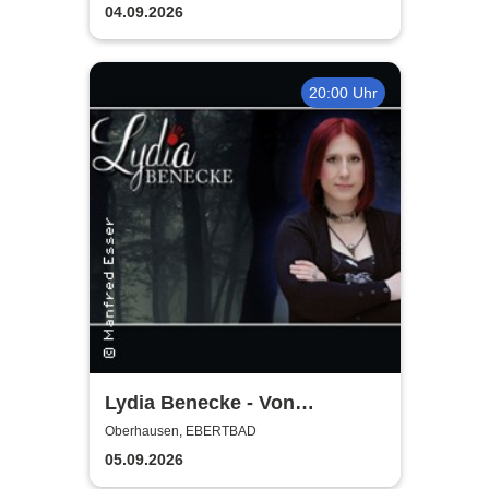
04.09.2026
20:00 Uhr
Lydia Benecke - Von
Hochstapelei, Betrug und
Oberhausen, EBERTBAD
Gaslighting
05.09.2026