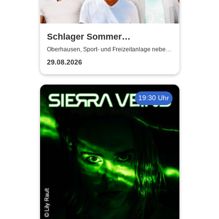
Schlager Sommer
Oberhausen 2026 | Sport- und
Oberhausen, Sport- und Freizeitanlage neben
dem Stadion Niederrhein
Freizeitanlage neben dem
29.08.2026
Stadion Niederrhein
19:30 Uhr