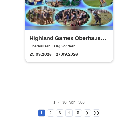
Highland Games Oberhausen
& Scottish Festival
Oberhausen, Burg Vondern
25.09.2026 - 27.09.2026
1 - 30 von 500
1
2
3
4
5
❯
❯❯