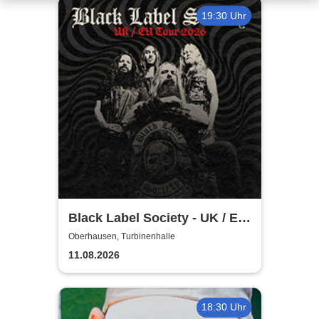
19:30 Uhr
Black Label Society - UK / EU
TOUR 2026
Oberhausen, Turbinenhalle
11.08.2026
18:30 Uhr