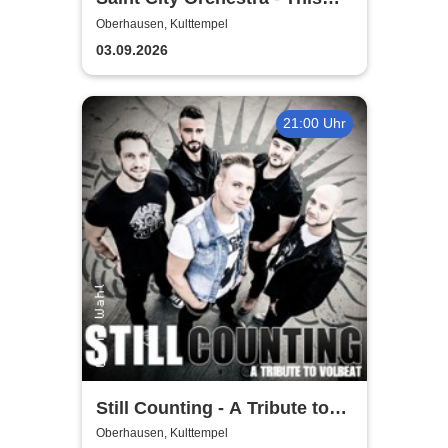
Ain´t Quiet Tour 2026
Oberhausen, Kulttempel
03.09.2026
21:00 Uhr
Still Counting - A Tribute to
Volbeat
Oberhausen, Kulttempel