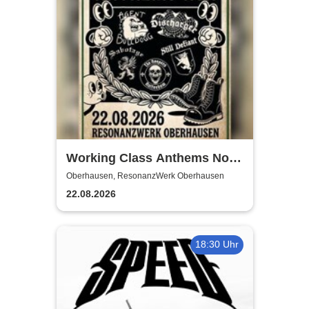
Working Class Anthems No.1
| ResonanzWerk Oberhausen
Oberhausen, ResonanzWerk Oberhausen
22.08.2026
18:30 Uhr