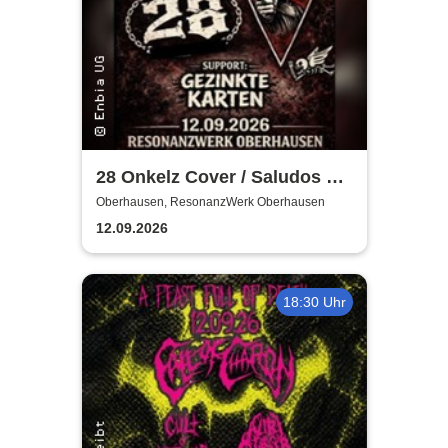
28 Onkelz Cover / Saludos Al
Tioz - Gezinkte Karten
Oberhausen, ResonanzWerk Oberhausen
12.09.2026
18:30 Uhr