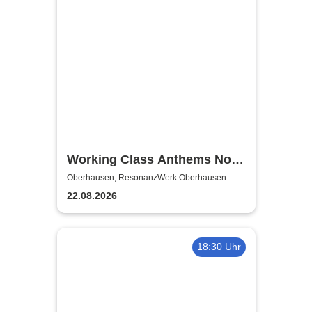
Working Class Anthems No.1
| ResonanzWerk Oberhausen
Oberhausen, ResonanzWerk Oberhausen
22.08.2026
18:30 Uhr