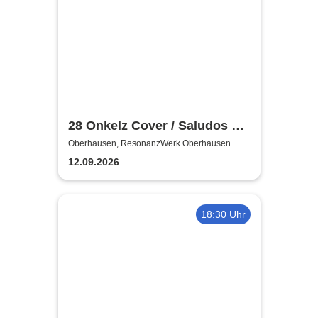
28 Onkelz Cover / Saludos Al
Tioz - Gezinkte Karten
Oberhausen, ResonanzWerk Oberhausen
12.09.2026
18:30 Uhr