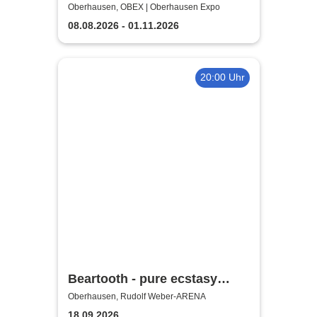
immersive Ausstellung |
Oberhausen, OBEX | Oberhausen Expo
Zeitfensterticket
08.08.2026 - 01.11.2026
20:00 Uhr
Beartooth - pure ecstasy
europe + uk tour
Oberhausen, Rudolf Weber-ARENA
18.09.2026