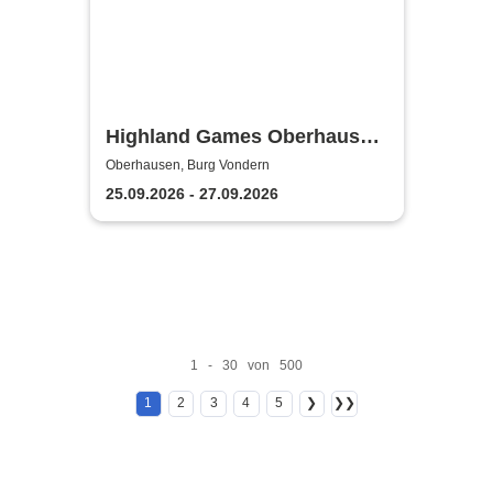
Highland Games Oberhausen
& Scottish Festival
Oberhausen, Burg Vondern
25.09.2026 - 27.09.2026
1 - 30 von 500
1
2
3
4
5
❯
❯❯