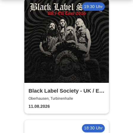
19:30 Uhr
Black Label Society - UK / EU
TOUR 2026
Oberhausen, Turbinenhalle
11.08.2026
18:30 Uhr