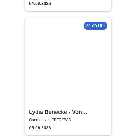
04.09.2026
20:00 Uhr
Lydia Benecke - Von
Hochstapelei, Betrug und
Oberhausen, EBERTBAD
Gaslighting
05.09.2026