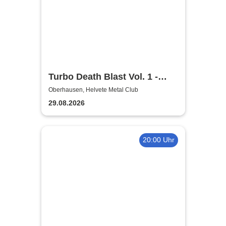
Turbo Death Blast Vol. 1 -
Hans Lazer Alien Slam Album
Oberhausen, Helvete Metal Club
Release Show
29.08.2026
20:00 Uhr