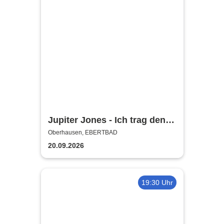
Jupiter Jones - Ich trag den
Sarg, Du trägst was Buntes -
Oberhausen, EBERTBAD
Tour 2026
20.09.2026
19:30 Uhr