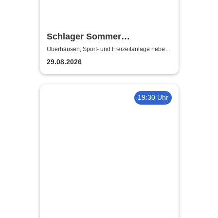
Schlager Sommer
Oberhausen 2026 | Sport- und
Oberhausen, Sport- und Freizeitanlage neben
dem Stadion Niederrhein
Freizeitanlage neben dem
29.08.2026
Stadion Niederrhein
19:30 Uhr