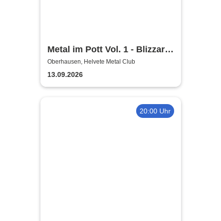
Metal im Pott Vol. 1 - Blizzard
Hunter + Biwo + Scraper +
Oberhausen, Helvete Metal Club
Aternia
13.09.2026
20:00 Uhr