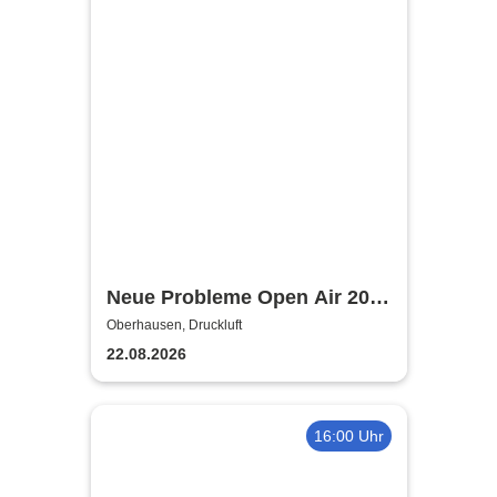
Neue Probleme Open Air 2026
- Crystal F + Special Guests
Oberhausen, Druckluft
22.08.2026
16:00 Uhr