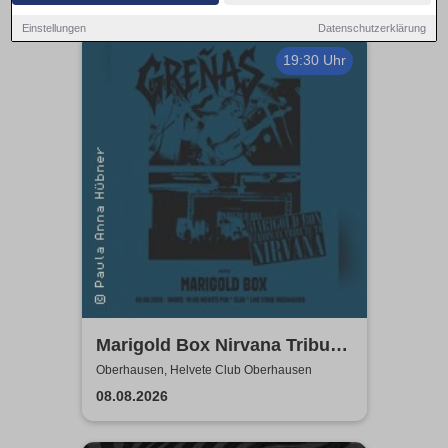
Einstellungen
Datenschutzerklärung
19:30 Uhr
Marigold Box Nirvana Tribute
& GRENAS | Helvete Club
Oberhausen, Helvete Club Oberhausen
Oberhausen
08.08.2026