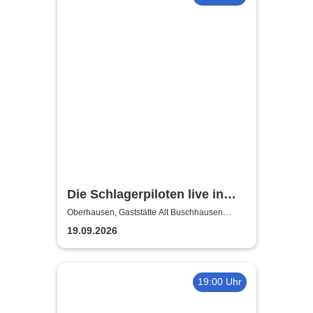
Die Schlagerpiloten live in
NRW!
Oberhausen, Gaststätte Alt Buschhausen
(Saal)
19.09.2026
19:00 Uhr