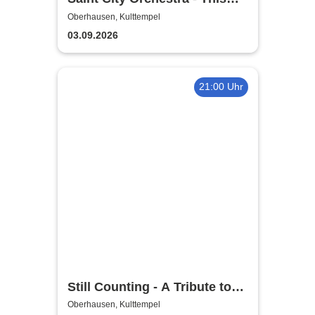
Ain´t Quiet Tour 2026
Oberhausen, Kulttempel
03.09.2026
21:00 Uhr
Still Counting - A Tribute to
Volbeat
Oberhausen, Kulttempel