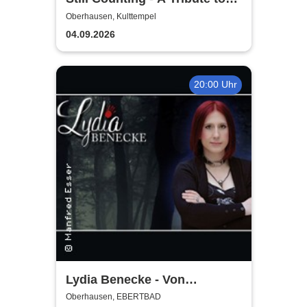
Volbeat
Oberhausen, Kulttempel
04.09.2026
20:00 Uhr
Lydia Benecke - Von
Hochstapelei, Betrug und
Oberhausen, EBERTBAD