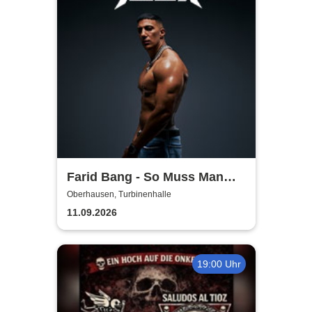
Farid Bang - So Muss Man
Gehen - Tour 2026
Oberhausen, Turbinenhalle
11.09.2026
19:00 Uhr