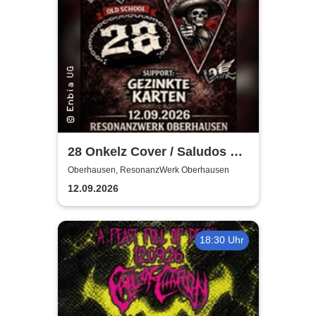
28 Onkelz Cover / Saludos Al
Tioz - Gezinkte Karten
Oberhausen, ResonanzWerk Oberhausen
12.09.2026
18:30 Uhr