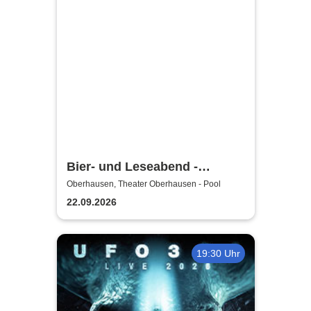
Bier- und Leseabend -
Theater Oberhausen
Oberhausen, Theater Oberhausen - Pool
22.09.2026
19:30 Uhr