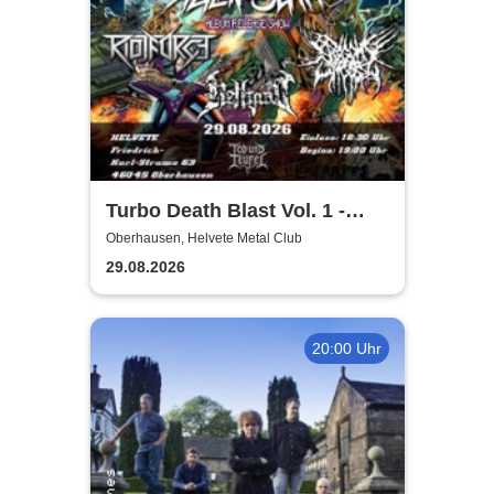
Turbo Death Blast Vol. 1 -
Hans Lazer Alien Slam Album
Oberhausen, Helvete Metal Club
Release Show
29.08.2026
20:00 Uhr