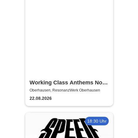
Working Class Anthems No.1
| ResonanzWerk Oberhausen
Oberhausen, ResonanzWerk Oberhausen
22.08.2026
18:30 Uhr