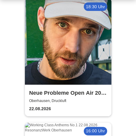
18:30 Uhr
Neue Probleme Open Air 2026
- Crystal F + Special Guests
Oberhausen, Druckluft
22.08.2026
16:00 Uhr