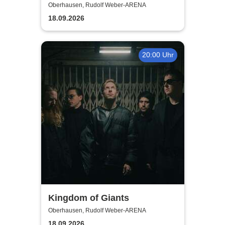
europe + uk tour
Oberhausen, Rudolf Weber-ARENA
18.09.2026
20:00 Uhr
Kingdom of Giants
Oberhausen, Rudolf Weber-ARENA
18.09.2026