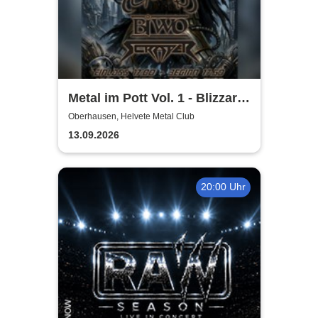
Metal im Pott Vol. 1 - Blizzard
Hunter + Biwo + Scraper +
Oberhausen, Helvete Metal Club
Aternia
13.09.2026
20:00 Uhr