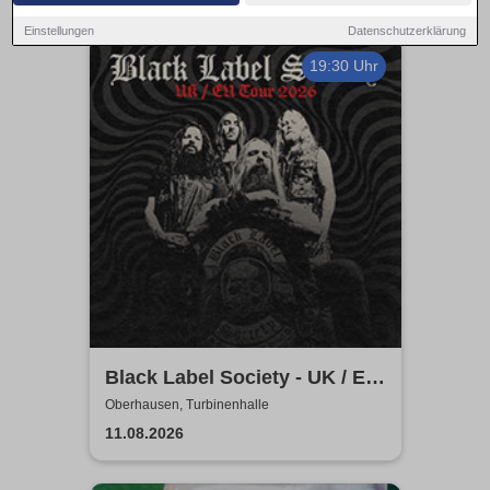
Einstellungen
Datenschutzerklärung
19:30 Uhr
Black Label Society - UK / EU
TOUR 2026
Oberhausen, Turbinenhalle
11.08.2026