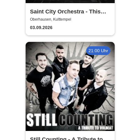
Saint City Orchestra - This
Ain´t Quiet Tour 2026
Oberhausen, Kulttempel
03.09.2026
21:00 Uhr
Still Counting - A Tribute to