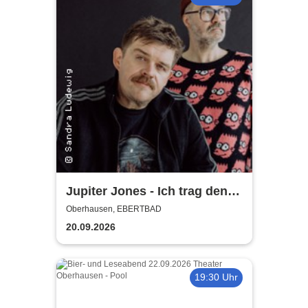
Jupiter Jones - Ich trag den
Sarg, Du trägst was Buntes -
Oberhausen, EBERTBAD
Tour 2026
20.09.2026
19:30 Uhr