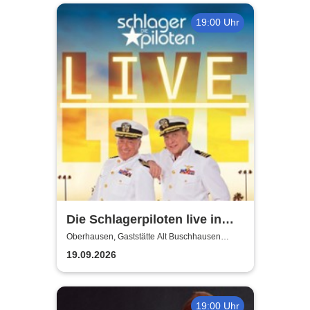
19:00 Uhr
Die Schlagerpiloten live in
NRW!
Oberhausen, Gaststätte Alt Buschhausen
(Saal)
19.09.2026
19:00 Uhr