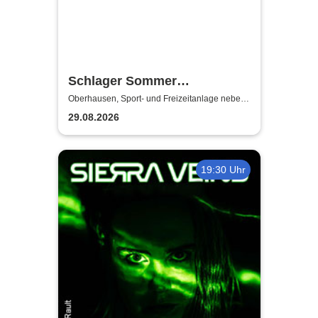
Schlager Sommer
Oberhausen 2026 | Sport- und
Oberhausen, Sport- und Freizeitanlage neben
dem Stadion Niederrhein
Freizeitanlage neben dem
29.08.2026
Stadion Niederrhein
19:30 Uhr