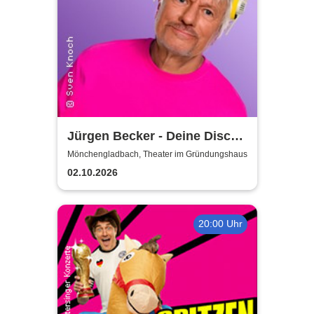
Jürgen Becker - Deine Disco
– Geschichte in Scheiben
Mönchengladbach, Theater im Gründungshaus
02.10.2026
20:00 Uhr