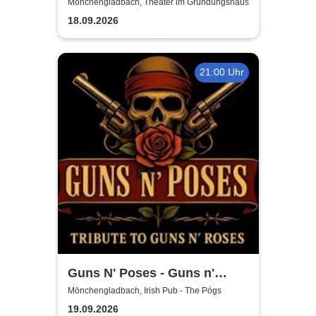
Mönchengladbach, Theater im Gründungshaus
18.09.2026
21:00 Uhr
Guns N' Poses - Guns n'
Roses Tribute Show
Mönchengladbach, Irish Pub - The Pógs
19.09.2026