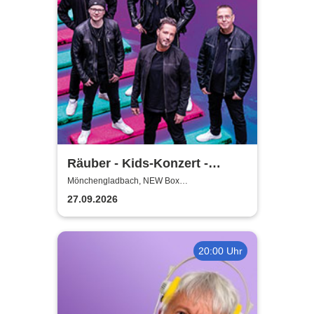
Räuber - Kids-Konzert -
Wigga Digga für Kids
Mönchengladbach, NEW Box
Mönchengladbach
27.09.2026
20:00 Uhr