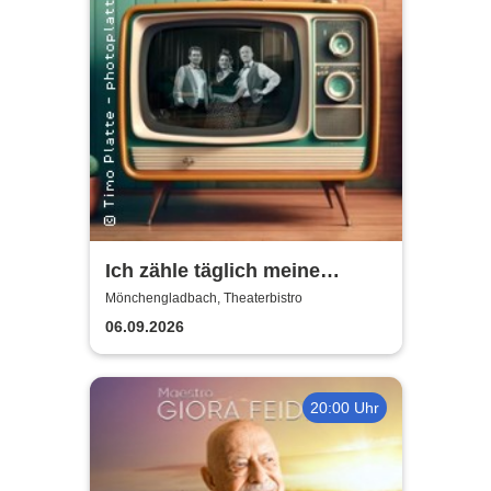
Ich zähle täglich meine
Sorgen | Die Schlager der
Mönchengladbach, Theaterbistro
50er & 60er Jahre
06.09.2026
20:00 Uhr