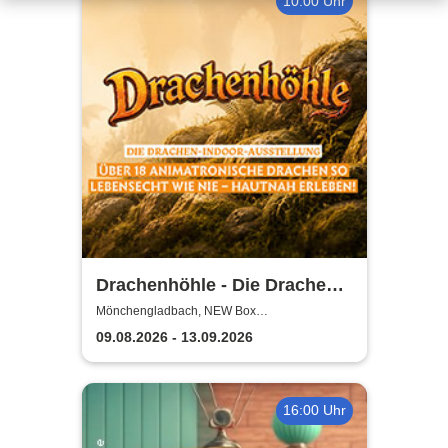
10:00 Uhr
Drachenhöhle - Die Drachen-
Indoor-Ausstellung
Mönchengladbach, NEW Box
Mönchengladbach
09.08.2026 - 13.09.2026
16:00 Uhr