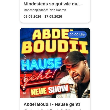
Mindestens so gut wie du
weißt schon was -
Mönchengladbach, Van Dooren
Standupcomedy by Leo
03.09.2026 - 17.09.2026
Sommer
20:00 Uhr
Abdel Boudii - Hause geht!