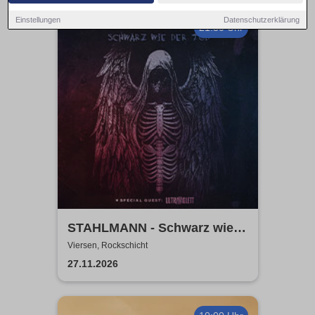
Einstellungen
Datenschutzerklärung
21:30 Uhr
STAHLMANN - Schwarz wie
der Tod Tour 2026
Viersen, Rockschicht
27.11.2026