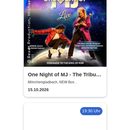
One Night of MJ - The Tribute
to The King of Pop!
Mönchengladbach, NEW Box
Mönchengladbach
15.10.2026
19:30 Uhr