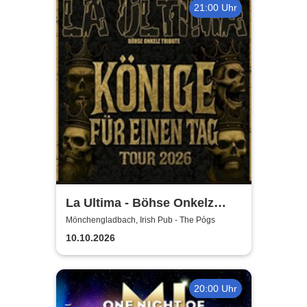
21:00 Uhr
La Ultima - Böhse Onkelz
Tribute
Mönchengladbach, Irish Pub - The Pógs
10.10.2026
20:00 Uhr