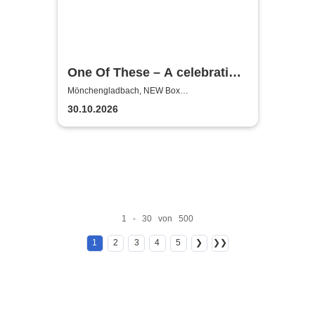
One Of These – A celebration
of Pink Floyd / Live at
Mönchengladbach, NEW Box
Mönchengladbach
Pompeii
30.10.2026
1 - 30 von 500
1
2
3
4
5
❯
❯❯