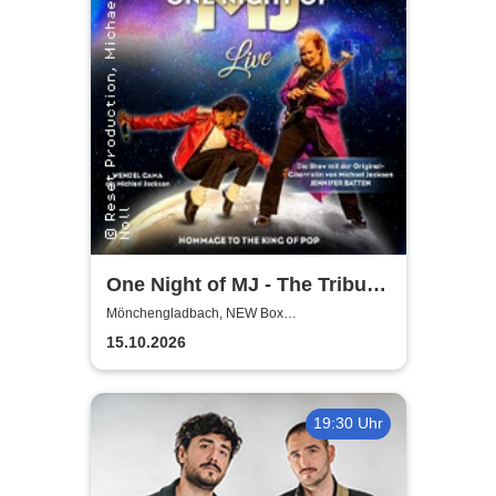
One Night of MJ - The Tribute
to The King of Pop!
Mönchengladbach, NEW Box
Mönchengladbach
15.10.2026
19:30 Uhr