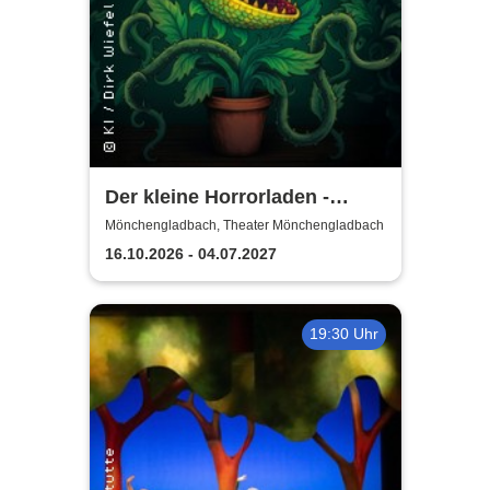
Der kleine Horrorladen -
Theater Krefeld und
Mönchengladbach, Theater Mönchengladbach
Mönchengladbach
16.10.2026 - 04.07.2027
19:30 Uhr