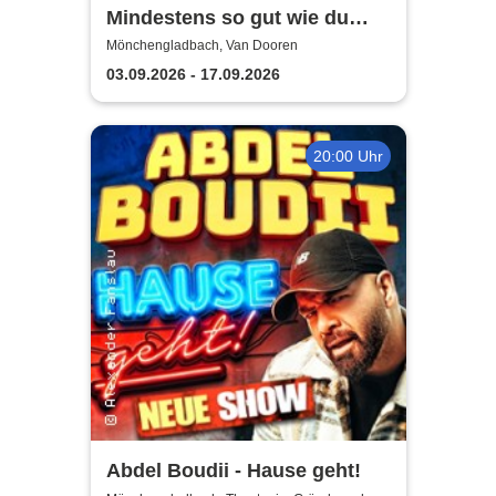
Mindestens so gut wie du
weißt schon was -
Mönchengladbach, Van Dooren
Standupcomedy by Leo
03.09.2026 - 17.09.2026
Sommer
20:00 Uhr
Abdel Boudii - Hause geht!