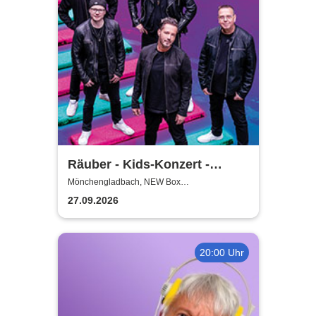
Räuber - Kids-Konzert -
Wigga Digga für Kids
Mönchengladbach, NEW Box
Mönchengladbach
27.09.2026
20:00 Uhr