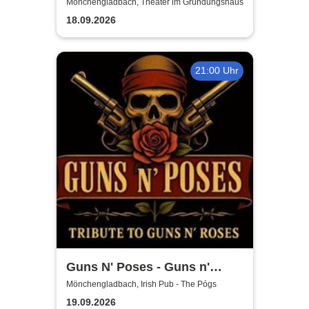
Mönchengladbach, Theater im Gründungshaus
18.09.2026
21:00 Uhr
Guns N' Poses - Guns n'
Roses Tribute Show
Mönchengladbach, Irish Pub - The Pógs
19.09.2026