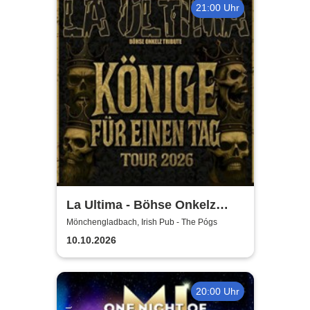
21:00 Uhr
La Ultima - Böhse Onkelz
Tribute
Mönchengladbach, Irish Pub - The Pógs
10.10.2026
20:00 Uhr