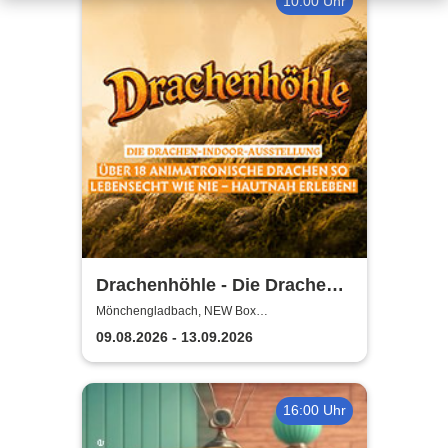
10:00 Uhr
Drachenhöhle - Die Drachen-
Indoor-Ausstellung
Mönchengladbach, NEW Box
Mönchengladbach
09.08.2026 - 13.09.2026
16:00 Uhr