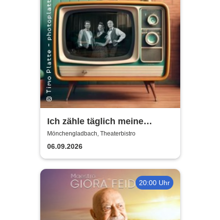
Ich zähle täglich meine
Sorgen | Die Schlager der
Mönchengladbach, Theaterbistro
50er & 60er Jahre
06.09.2026
20:00 Uhr