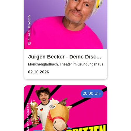
Jürgen Becker - Deine Disco
– Geschichte in Scheiben
Mönchengladbach, Theater im Gründungshaus
02.10.2026
20:00 Uhr