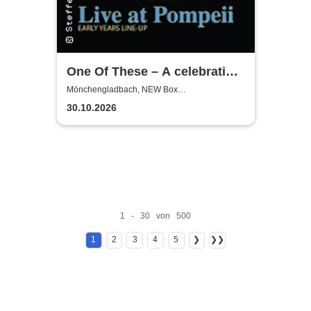
One Of These – A celebration
of Pink Floyd / Live at
Mönchengladbach, NEW Box
Mönchengladbach
Pompeii
30.10.2026
1 - 30 von 500
1
2
3
4
5
❯
❯❯