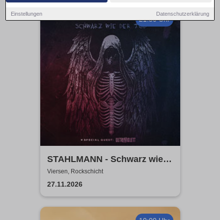
Einstellungen
Datenschutzerklärung
21:30 Uhr
STAHLMANN - Schwarz wie
der Tod Tour 2026
Viersen, Rockschicht
27.11.2026