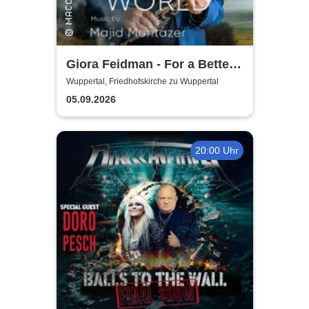
Giora Feidman - For a Better
World
Wuppertal, Friedhofskirche zu Wuppertal
05.09.2026
20:00 Uhr