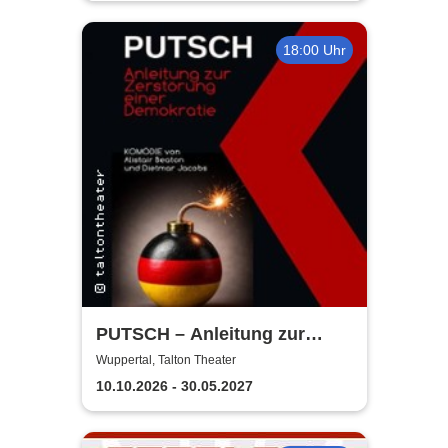
18:00 Uhr
PUTSCH – Anleitung zur
Zerstörung ... einer
Wuppertal, Talton Theater
Demokratie | Talton Theater
10.10.2026 - 30.05.2027