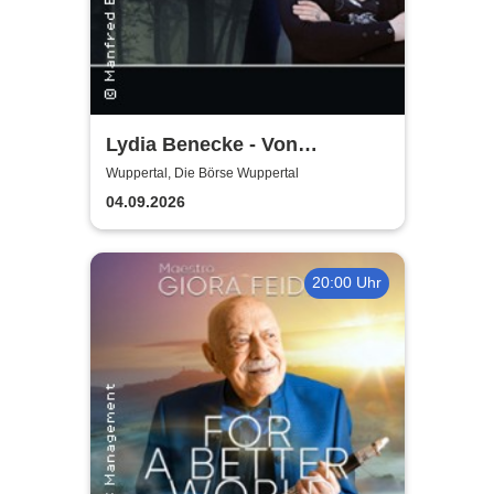
Lydia Benecke - Von
Hochstapelei, Betrug und
Wuppertal, Die Börse Wuppertal
Gaslighting
04.09.2026
20:00 Uhr