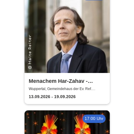
Menachem Har-Zahav -
Klassiker der romantischen
Wuppertal, Gemeindehaus der Ev. Ref.
Gemeinde Ronsdorf
Klavierliteratur /
13.09.2026 - 19.09.2026
Meisterkonzert
17:00 Uhr