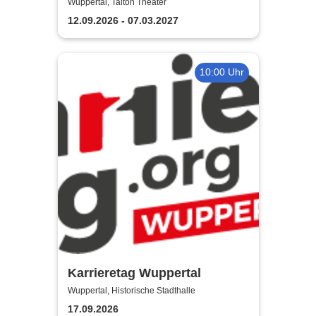
von Nick Hornby
Wuppertal, Talton Theater
12.09.2026 - 07.03.2027
10:00 Uhr
Karrieretag Wuppertal
Wuppertal, Historische Stadthalle
17.09.2026