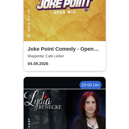
Joke Point Comedy - Open
Mic | Cafe Lieber
Wuppertal, Cafe Lieber
04.09.2026
20:00 Uhr