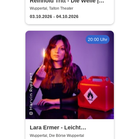
Reinhold Tritt - Die Welle |
Kurzgeschichte von Morton
Wuppertal, Talton Theater
Rhue & Ron Jones
03.10.2026 - 04.10.2026
20:00 Uhr
Lara Ermer - Leicht
entflammbar
Wuppertal, Die Börse Wuppertal