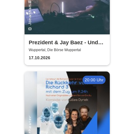
Prezident & Jay Baez - Und
dann lerne es zu lieben - Tour
Wuppertal, Die Börse Wuppertal
2026/27
17.10.2026
20:00 Uhr