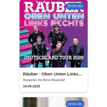
20:00 Uhr
Räuber - Oben Unten Links
Rechts
Wuppertal, Die Börse Wuppertal
18.09.2026
19:00 Uhr