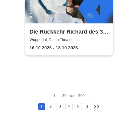
Die Rückkehr Richard des 3.
mit dem Zug
Wuppertal, Talton Theater
16.10.2026 - 18.10.2026
1 - 30 von 500
1
2
3
4
5
❯
❯❯