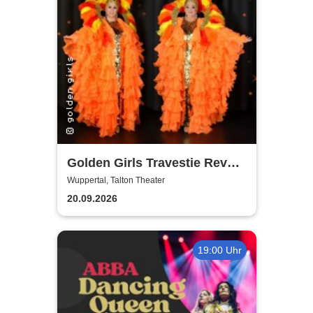
Golden Girls Travestie Revue
- Die neue Show: Glanzvolle
Wuppertal, Talton Theater
Augenblicke
20.09.2026
19:00 Uhr