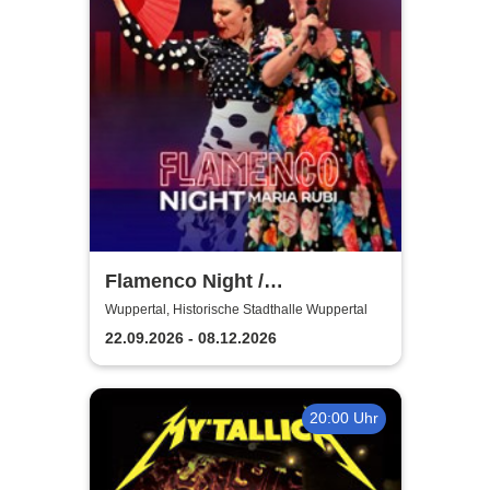
Flamenco Night /
Flamencomanía Tour 26/27 -
Wuppertal, Historische Stadthalle Wuppertal
Deutschlands größte
22.09.2026 - 08.12.2026
Flamenco-Tournee
20:00 Uhr