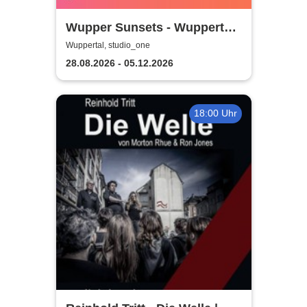
Wupper Sunsets - Wuppertals
No. 1 Rooftop Event
Wuppertal, studio_one
28.08.2026 - 05.12.2026
18:00 Uhr