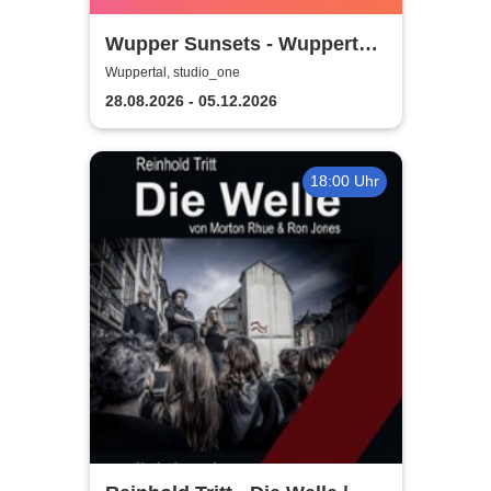
Wupper Sunsets - Wuppertals
No. 1 Rooftop Event
Wuppertal, studio_one
28.08.2026 - 05.12.2026
18:00 Uhr