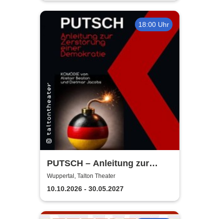
18:00 Uhr
PUTSCH – Anleitung zur
Zerstörung ... einer
Wuppertal, Talton Theater
Demokratie | Talton Theater
10.10.2026 - 30.05.2027