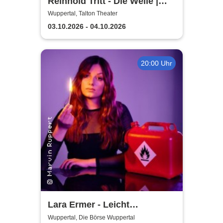
Reinhold Tritt - Die Welle |
Kurzgeschichte von Morton
Wuppertal, Talton Theater
Rhue & Ron Jones
03.10.2026 - 04.10.2026
20:00 Uhr
Lara Ermer - Leicht
entflammbar
Wuppertal, Die Börse Wuppertal