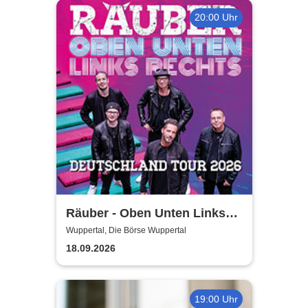
20:00 Uhr
Räuber - Oben Unten Links
Rechts
Wuppertal, Die Börse Wuppertal
18.09.2026
19:00 Uhr