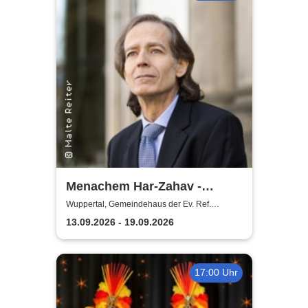
Menachem Har-Zahav -
Klassiker der romantischen
Wuppertal, Gemeindehaus der Ev. Ref.
Gemeinde Ronsdorf
Klavierliteratur /
13.09.2026 - 19.09.2026
Meisterkonzert
17:00 Uhr