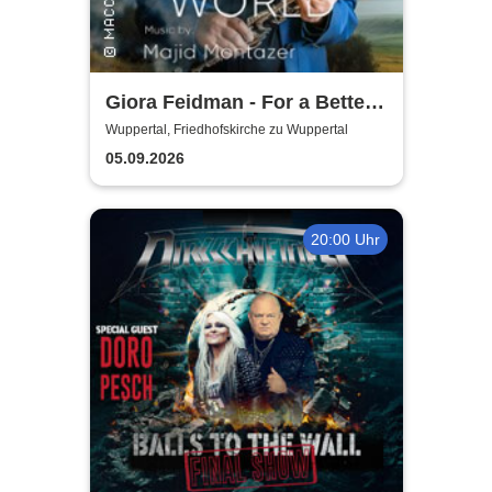
Giora Feidman - For a Better
World
Wuppertal, Friedhofskirche zu Wuppertal
05.09.2026
20:00 Uhr