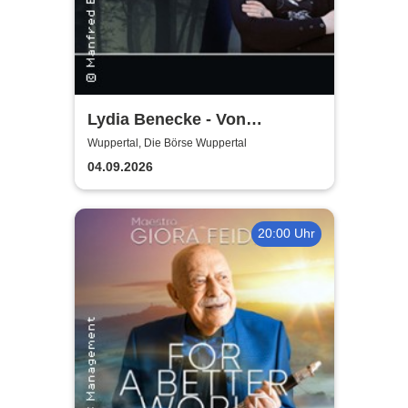
Lydia Benecke - Von
Hochstapelei, Betrug und
Wuppertal, Die Börse Wuppertal
Gaslighting
04.09.2026
20:00 Uhr