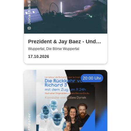
Prezident & Jay Baez - Und
dann lerne es zu lieben - Tour
Wuppertal, Die Börse Wuppertal
2026/27
17.10.2026
20:00 Uhr