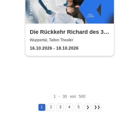
Die Rückkehr Richard des 3.
mit dem Zug
Wuppertal, Talton Theater
16.10.2026 - 18.10.2026
1 - 30 von 500
1
2
3
4
5
❯
❯❯