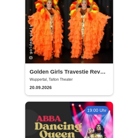
Golden Girls Travestie Revue
- Die neue Show: Glanzvolle
Wuppertal, Talton Theater
Augenblicke
20.09.2026
19:00 Uhr