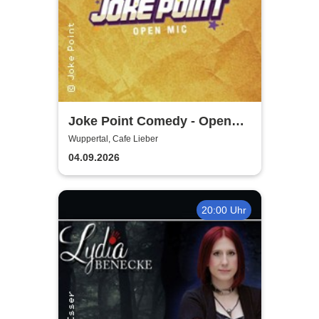
Joke Point Comedy - Open
Mic | Cafe Lieber
Wuppertal, Cafe Lieber
04.09.2026
20:00 Uhr