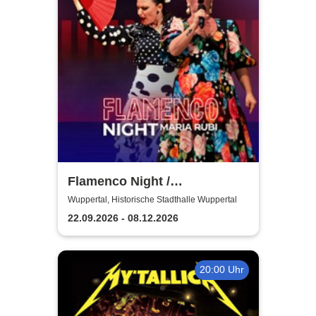
Flamenco Night /
Flamencomanía Tour 26/27 -
Wuppertal, Historische Stadthalle Wuppertal
Deutschlands größte
22.09.2026 - 08.12.2026
Flamenco-Tournee
20:00 Uhr