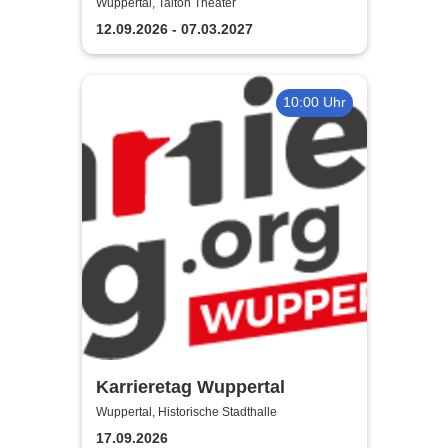
von Nick Hornby
Wuppertal, Talton Theater
12.09.2026 - 07.03.2027
10:00 Uhr
Karrieretag Wuppertal
Wuppertal, Historische Stadthalle
17.09.2026