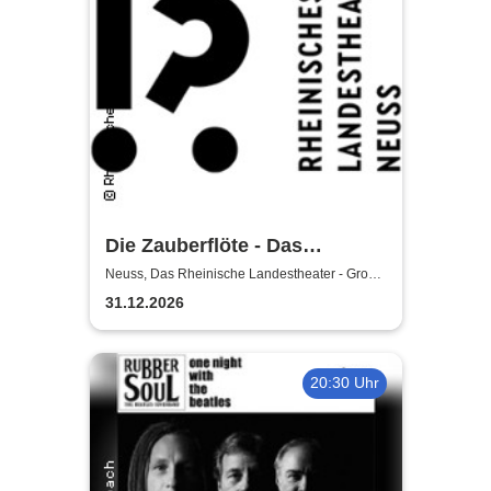
Die Zauberflöte - Das
Rheinische Landestheater
Neuss, Das Rheinische Landestheater - Große
Bühne
31.12.2026
20:30 Uhr