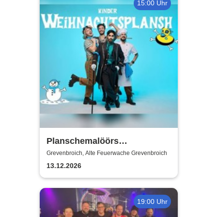
15:00 Uhr
Planschemalöörs
Kinderweihnachtsplansch
Grevenbroich, Alte Feuerwache Grevenbroich
13.12.2026
19:00 Uhr