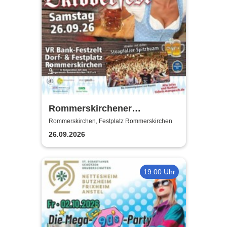
Rommerskirchener
Oktoberfest - Auf geht´s -
Rommerskirchen, Festplatz Rommerskirchen
pack mas!
26.09.2026
19:00 Uhr