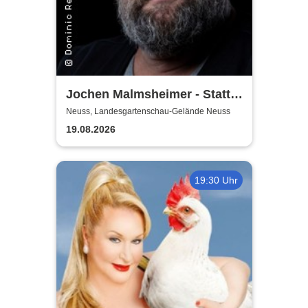
Jochen Malmsheimer - Statt
wesentlich die Welt bewegt,
Neuss, Landesgartenschau-Gelände Neuss
hab ich wohl nur das Meer
19.08.2026
gepflügt
19:30 Uhr