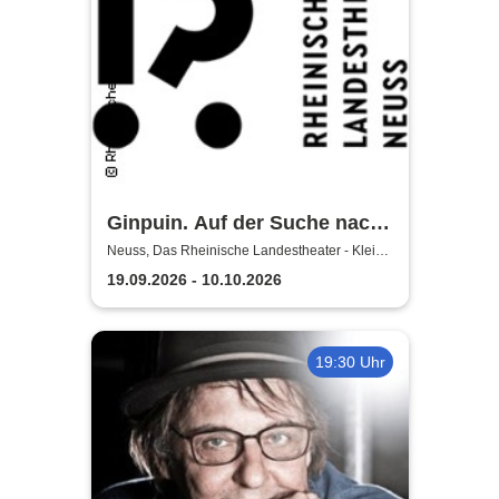
Ginpuin. Auf der Suche nach
dem großen Glück - Das
Neuss, Das Rheinische Landestheater - Kleine
Bühne
Rheinische Landestheater
19.09.2026 - 10.10.2026
Neuss
19:30 Uhr