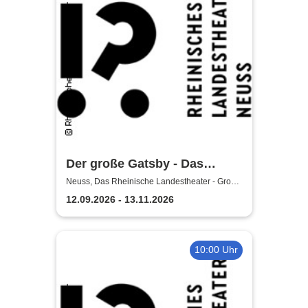
Der große Gatsby - Das
Rheinische Landestheater
Neuss, Das Rheinische Landestheater - Große
Bühne
Neuss
12.09.2026 - 13.11.2026
10:00 Uhr