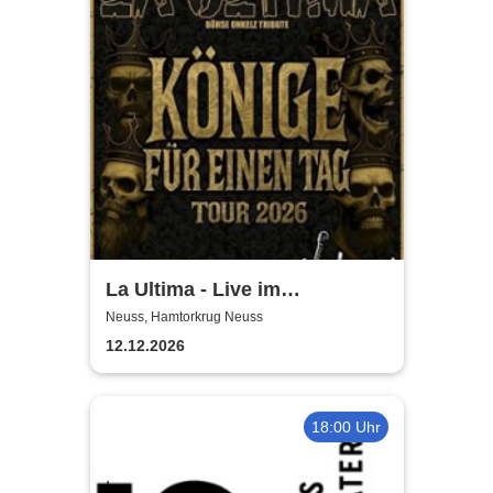
La Ultima - Live im
Hamtorkrug! | Könige für
Neuss, Hamtorkrug Neuss
einen Tag
12.12.2026
18:00 Uhr