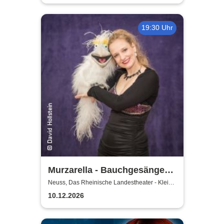
19:30 Uhr
Murzarella - Bauchgesänge
und andere Ungereimtheiten
Neuss, Das Rheinische Landestheater - Kleine
Bühne
10.12.2026