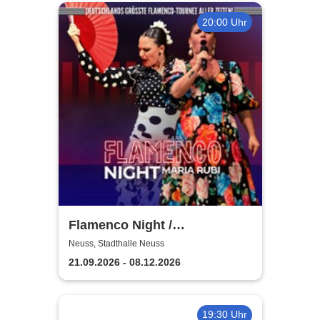
20:00 Uhr
Flamenco Night /
Flamencomanía Tour 26/27 -
Neuss, Stadthalle Neuss
Deutschlands größte
21.09.2026 - 08.12.2026
Flamenco-Tournee
19:30 Uhr