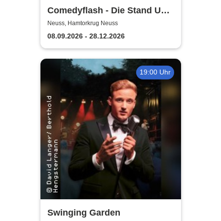
Comedyflash - Die Stand Up
Comedy Show in Neuss
Neuss, Hamtorkrug Neuss
08.09.2026 - 28.12.2026
19:00 Uhr
Swinging Garden