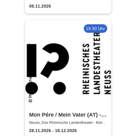
Bühne
Wunschpunsch - Rheinisches
08.11.2026
Landestheater Neuss
19:30 Uhr
Mon Pére / Mein Vater (AT) -
Rheinisches Landestheater
Neuss, Das Rheinische Landestheater - Kleine
Bühne
Neuss
28.11.2026 - 18.12.2026