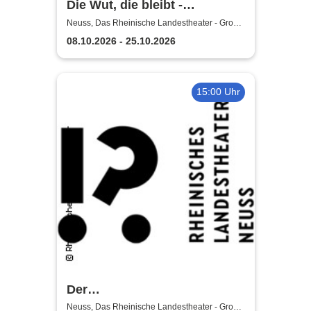
Die Wut, die bleibt -
Rheinische Landestheater
Neuss, Das Rheinische Landestheater - Große
Bühne
Neuss
08.10.2026 - 25.10.2026
15:00 Uhr
Der
satanarchäolügenialkohöllische
Neuss, Das Rheinische Landestheater - Große