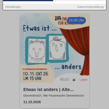
Einstellungen
Datenschutzerklärung
15:00 Uhr
Etwas ist anders | Alte
Feuerwache Grevenbroich |
Grevenbroich, Alte Feuerwache Grevenbroich
KOM'MA Theater aus
11.10.2026
Duisburg