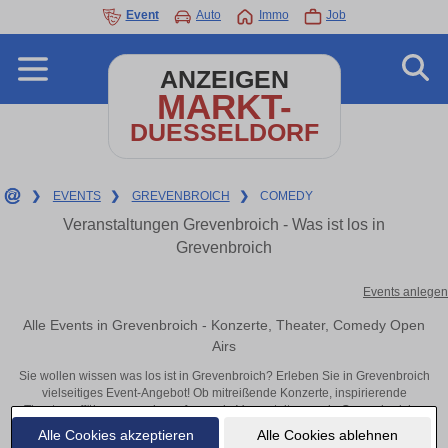
Event
Auto
Immo
Job
ANZEIGEN
MARKT-
DUESSELDORF
❯
EVENTS
❯
GREVENBROICH
❯
COMEDY
Veranstaltungen Grevenbroich - Was ist los in
Grevenbroich
Events anlegen
Alle Events in Grevenbroich - Konzerte, Theater, Comedy Open
Airs
Sie wollen wissen was los ist in Grevenbroich? Erleben Sie in Grevenbroich
vielseitiges Event-Angebot! Ob mitreißende Konzerte, inspirierende
Theateraufführungen oder aufregende Veranstaltungen in Grevenbroich –
hier finden alles im Überblick und Tickets.
Alle Cookies akzeptieren
Alle Cookies ablehnen