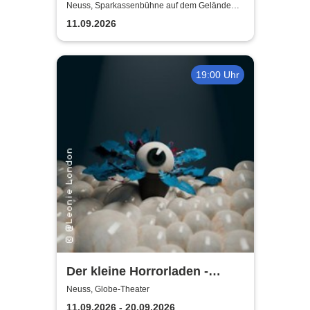
Neuss, Sparkassenbühne auf dem Gelände
der Landesgartenschau Neuss
11.09.2026
19:00 Uhr
Der kleine Horrorladen -
Kulturforum Alte Post und
Neuss, Globe-Theater
Musikschule Neuss
11.09.2026 - 20.09.2026