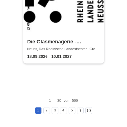
Die Glasmenagerie -
Rheinisches Landestheater
Neuss, Das Rheinische Landestheater - Große
Bühne
Neuss
18.09.2026 - 10.01.2027
1 - 30 von 500
1
2
3
4
5
❯
❯❯